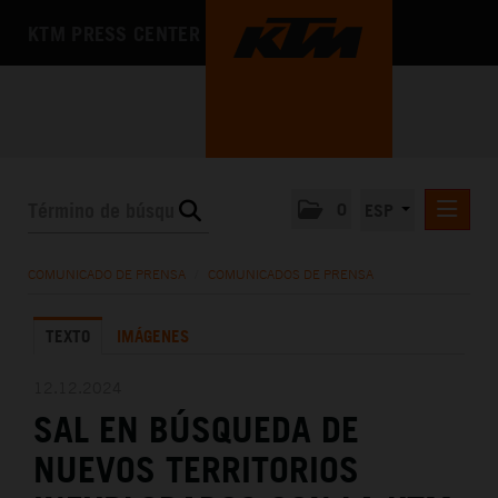
KTM PRESS CENTER
0
ESP
COMUNICADOS DE PRENSA
COMUNICADO DE PRENSA
/
COMUNICADOS DE PRENSA
MEDIA
TEXTO
IMÁGENES
LA EMPRESA
12.12.2024
SAL EN BÚSQUEDA DE
NUEVOS TERRITORIOS