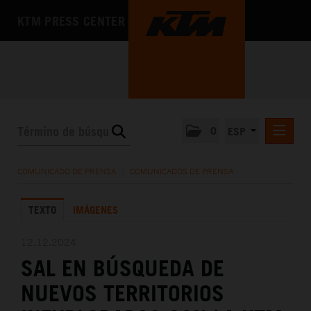
KTM PRESS CENTER
0
ESP
COMUNICADOS DE PRENSA
COMUNICADO DE PRENSA
/
COMUNICADOS DE PRENSA
MEDIA
TEXTO
IMÁGENES
LA EMPRESA
12.12.2024
SAL EN BÚSQUEDA DE
NUEVOS TERRITORIOS