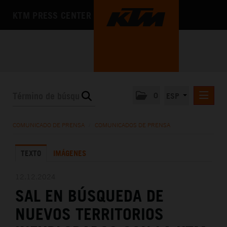
KTM PRESS CENTER
0
ESP
COMUNICADOS DE PRENSA
COMUNICADO DE PRENSA
/
COMUNICADOS DE PRENSA
MEDIA
TEXTO
IMÁGENES
LA EMPRESA
12.12.2024
SAL EN BÚSQUEDA DE
NUEVOS TERRITORIOS