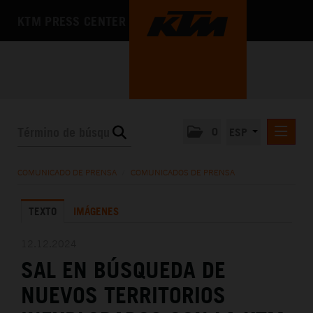
KTM PRESS CENTER
0
ESP
COMUNICADOS DE PRENSA
COMUNICADO DE PRENSA
/
COMUNICADOS DE PRENSA
MEDIA
TEXTO
IMÁGENES
LA EMPRESA
12.12.2024
SAL EN BÚSQUEDA DE
NUEVOS TERRITORIOS