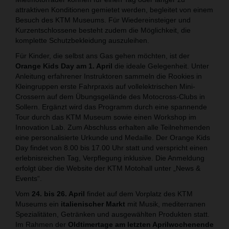
attraktiven Konditionen gemietet werden, begleitet von einem
Besuch des KTM Museums. Für Wiedereinsteiger und
Kurzentschlossene besteht zudem die Möglichkeit, die
komplette Schutzbekleidung auszuleihen.
Für Kinder, die selbst ans Gas gehen möchten, ist der
Orange Kids Day am 1. April
die ideale Gelegenheit. Unter
Anleitung erfahrener Instruktoren sammeln die Rookies in
Kleingruppen erste Fahrpraxis auf vollelektrischen Mini-
Crossern auf dem Übungsgelände des Motocross-Clubs in
Sollern. Ergänzt wird das Programm durch eine spannende
Tour durch das KTM Museum sowie einen Workshop im
Innovation Lab. Zum Abschluss erhalten alle Teilnehmenden
eine personalisierte Urkunde und Medaille. Der Orange Kids
Day findet von 8.00 bis 17.00 Uhr statt und verspricht einen
erlebnisreichen Tag, Verpflegung inklusive. Die Anmeldung
erfolgt über die Website der KTM Motohall unter „News &
Events“.
Vom
24. bis 26. April
findet auf dem Vorplatz des KTM
Museums ein
italienischer Markt
mit Musik, mediterranen
Spezialitäten, Getränken und ausgewählten Produkten statt.
Im Rahmen der
Oldtimertage am letzten Aprilwochenende