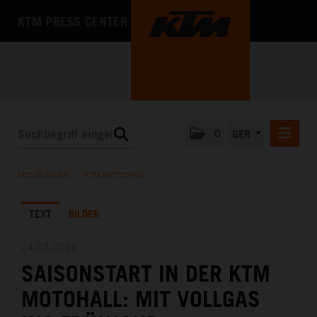
KTM PRESS CENTER
0
GER
PRESSEMITTEILUNGEN
MELDUNGEN
/
KTM MOTOHALL
KTM MOTOHALL
TEXT
BILDER
MEDIA
DAS UNTERNEHMEN
24.03.2026
SAISONSTART IN DER KTM
MOTOHALL: MIT VOLLGAS