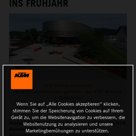
INS FRÜHJAHR
KTM Motohall Mattighofen
An alles Osterfeiertagen geöffnet - das KTM Museum
in Mattighofen
Wenn Sie auf „Alle Cookies akzeptieren“ klicken,
Diese Pressemitteilung hat:
5 Bilder
stimmen Sie der Speicherung von Cookies auf Ihrem
Gerät zu, um die Websitenavigation zu verbessern, die
Mattighofen. An allen Osterfeiertagen geöffnet: Die KTM
Websitenutzung zu analysieren und unsere
Motohall lädt zum Saisonstart ein – mit drei
Marketingbemühungen zu unterstützen.
Ausstellungsebenen, den Sonderausstellungen