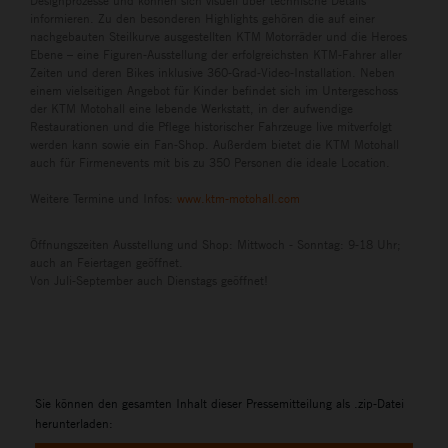
Designprozesse und können sich visuell über technische Details
informieren. Zu den besonderen Highlights gehören die auf einer
nachgebauten Steilkurve ausgestellten KTM Motorräder und die Heroes
Ebene – eine Figuren-Ausstellung der erfolgreichsten KTM-Fahrer aller
Zeiten und deren Bikes inklusive 360-Grad-Video-Installation. Neben
einem vielseitigen Angebot für Kinder befindet sich im Untergeschoss
der KTM Motohall eine lebende Werkstatt, in der aufwendige
Restaurationen und die Pflege historischer Fahrzeuge live mitverfolgt
werden kann sowie ein Fan-Shop. Außerdem bietet die KTM Motohall
auch für Firmenevents mit bis zu 350 Personen die ideale Location.
Weitere Termine und Infos:
www.ktm-motohall.com
Öffnungszeiten Ausstellung und Shop: Mittwoch - Sonntag: 9-18 Uhr;
auch an Feiertagen geöffnet.
Von Juli-September auch Dienstags geöffnet!
Sie können den gesamten Inhalt dieser Pressemitteilung als .zip-Datei
herunterladen: