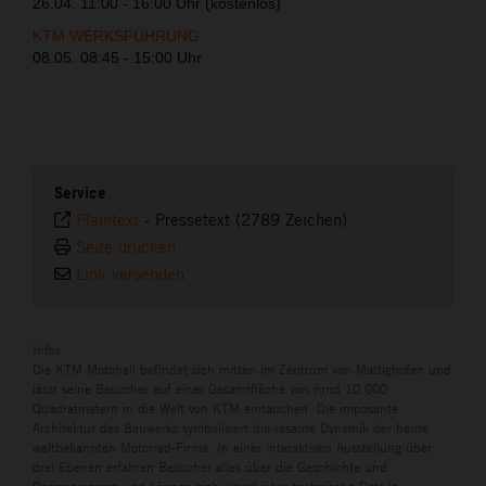
26.04. 11:00 - 16:00 Uhr (kostenlos)
KTM WERKSFÜHRUNG
08.05. 08:45 - 15:00 Uhr
Service
Plaintext
-
Pressetext (2789 Zeichen)
Seite drucken
Link versenden
Infos
Die KTM Motohall befindet sich mitten im Zentrum von Mattighofen und
lässt seine Besucher auf einer Gesamtfläche von rund 10.000
Quadratmetern in die Welt von KTM eintauchen. Die imposante
Architektur des Bauwerks symbolisiert die rasante Dynamik der heute
weltbekannten Motorrad-Firma. In einer interaktiven Ausstellung über
drei Ebenen erfahren Besucher alles über die Geschichte und