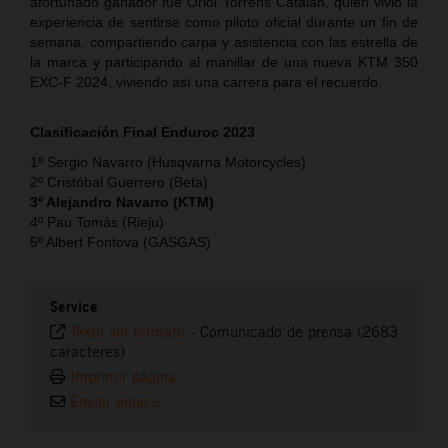
afortunado ganador fue Oriol Torrens Catalán, quien vivió la
experiencia de sentirse como piloto oficial durante un fin de
semana, compartiendo carpa y asistencia con las estrella de
la marca y participando al manillar de una nueva KTM 350
EXC-F 2024, viviendo así una carrera para el recuerdo.
Clasificación Final Enduroc 2023
1º Sergio Navarro (Husqvarna Motorcycles)
2º Cristóbal Guerrero (Beta)
3º Alejandro Navarro (KTM)
4º Pau Tomás (Rieju)
5º Albert Fontova (GASGAS)
Service
Texto sin formato
-
Comunicado de prensa (2683
caracteres)
Imprimir página
Enviar enlace