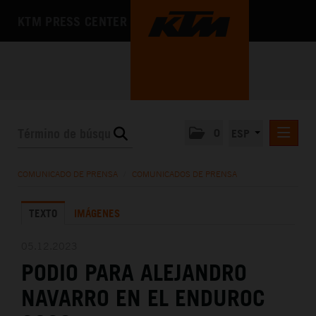
KTM PRESS CENTER
0
ESP
COMUNICADOS DE PRENSA
COMUNICADO DE PRENSA
/
COMUNICADOS DE PRENSA
MEDIA
TEXTO
IMÁGENES
LA EMPRESA
05.12.2023
PODIO PARA ALEJANDRO
NAVARRO EN EL ENDUROC