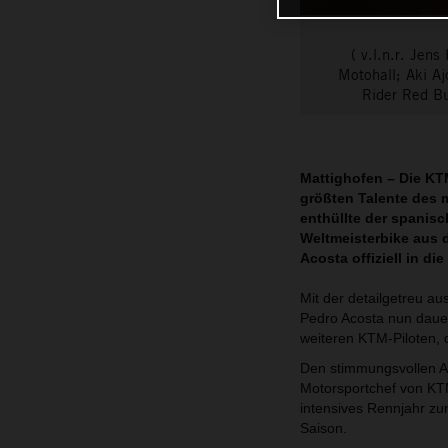
( v.l.n.r. Je
Motohall; Aki 
Rider Red Bu
Mattighofen – Die KT
größten Talente des 
enthüllte der spani
Weltmeisterbike aus 
Acosta offiziell in di
Mit der detailgetreu au
Pedro Acosta nun dauer
weiteren KTM-Piloten,
Den stimmungsvollen Auf
Motorsportchef von KT
intensives Rennjahr z
Saison.