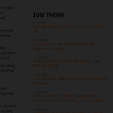
nz Großen
nen
ZUM THEMA
ich
07.07.2026
Im KTM Museum nehmen die Ferien Fahrt
o Acosta
auf
gramme,
24.03.2026
Saisonstart in der KTM Motohall: Mit
Vollgas ins Frühjahr
ller
nterstrich
12.12.2025
nd KTM.
MOTORSPORTHELDEN HAUTNAH - IM
KTM MUSEUM
einen Weg
t KTM für
14.10.2025
KTM Museum: Motorsport und Technik zum
Anfassen
ehen,
11.09.2025
ttighofen
KTM ÖFFNET DIE TORE: FASZINATION
MOTORRADPRODUKTION LIVE ERLEBEN
m, sondern
21.08.2025
 erzählt,