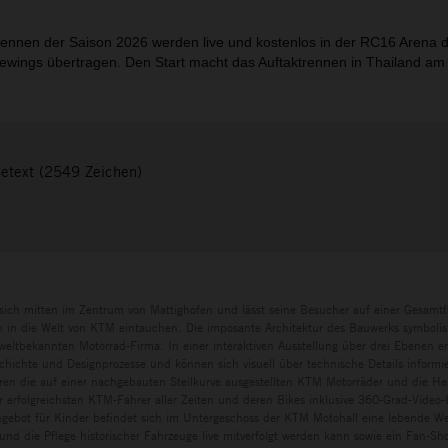
ennen der Saison 2026 werden live und kostenlos in der RC16 Arena
iewings übertragen. Den Start macht das Auftaktrennen in Thailand am
setext (2549 Zeichen)
sich mitten im Zentrum von Mattighofen und lässt seine Besucher auf einer Gesamtf
in die Welt von KTM eintauchen. Die imposante Architektur des Bauwerks symbolisi
eltbekannten Motorrad-Firma. In einer interaktiven Ausstellung über drei Ebenen e
chichte und Designprozesse und können sich visuell über technische Details informi
ren die auf einer nachgebauten Steilkurve ausgestellten KTM Motorräder und die H
r erfolgreichsten KTM-Fahrer aller Zeiten und deren Bikes inklusive 360-Grad-Video-I
ngebot für Kinder befindet sich im Untergeschoss der KTM Motohall eine lebende Wer
und die Pflege historischer Fahrzeuge live mitverfolgt werden kann sowie ein Fan-S