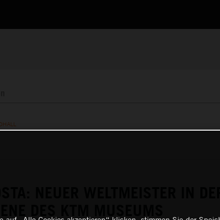
OHALL
STA: NEUER WELTMEISTER IN DE
BENE DES KTM MUSEUMS
 auf „Alle Cookies akzeptieren“ klicken, stimmen Sie der Spei