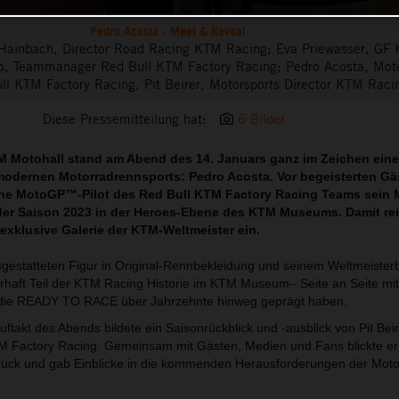
Pedro Acosta - Meet & Reveal
ns Hainbach, Director Road Racing KTM Racing; Eva Priewasser, GF
Ajo, Teammanager Red Bull KTM Factory Racing; Pedro Acosta, M
ll KTM Factory Racing, Pit Beirer, Motorsports Director KTM Raci
Diese Pressemitteilung hat:
6 Bilder
M Motohall stand am Abend des 14. Januars ganz im Zeichen eine
modernen Motorradrennsports: Pedro Acosta. Vor begeisterten Gä
sche MotoGP™-Pilot des Red Bull KTM Factory Racing Teams sein
der Saison 2023 in der Heroes-Ebene des KTM Museums. Damit rei
e exklusive Galerie der KTM-Weltmeister ein.
sgestatteten Figur in Original-Rennbekleidung und seinem Weltmeisterb
haft Teil der KTM Racing Historie im KTM Museum– Seite an Seite mit
 die READY TO RACE über Jahrzehnte hinweg geprägt haben.
takt des Abends bildete ein Saisonrückblick und -ausblick von Pit Beir
M Factory Racing. Gemeinsam mit Gästen, Medien und Fans blickte er 
urück und gab Einblicke in die kommenden Herausforderungen der Mo