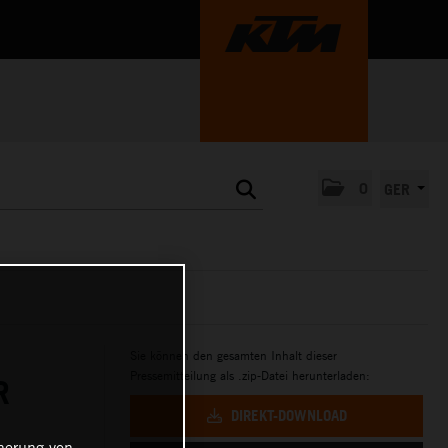
0
GER
Sie können den gesamten Inhalt dieser
Pressemitteilung als .zip-Datei herunterladen:
R
DIREKT-DOWNLOAD
cherung von