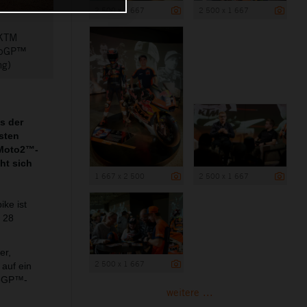
2 500 x 1 667
2 500 x 1 667
 KTM
otoGP™
ng)
s der
sten
 Moto2™-
ht sich
1 667 x 2 500
2 500 x 1 667
ike ist
 28
er,
2 500 x 1 667
auf ein
toGP™-
weitere ...