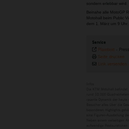
sondern erlebbar wird.
Beinahe alle MotoGP R
Motohall beim Public V
dem 1. März um 9 Uhr.
Service
Plaintext
-
Pres
Seite drucken
Link versenden
Infos
Die KTM Motohall befindet 
rund 10.000 Quadratmetern 
rasante Dynamik der heute w
Besucher alles über die Ges
besonderen Highlights gehö
eine Figuren-Ausstellung de
Neben einem vielseitigen A
aufwendige Restaurationen 