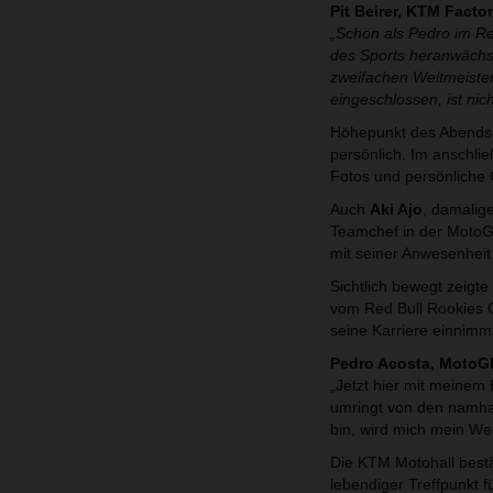
Pit Beirer, KTM Facto
„Schon als Pedro im Re
des Sports heranwächst
zweifachen Weltmeister
eingeschlossen, ist ni
Höhepunkt des Abends w
persönlich. Im anschl
Fotos und persönliche
Auch
Aki Ajo
, damalig
Teamchef in der MotoG
mit seiner Anwesenhei
Sichtlich bewegt zeigt
vom Red Bull Rookies C
seine Karriere einnimm
Pedro Acosta, MotoGP
„Jetzt hier mit meinem
umringt von den namha
bin, wird mich mein W
Die KTM Motohall best
lebendiger Treffpunkt f