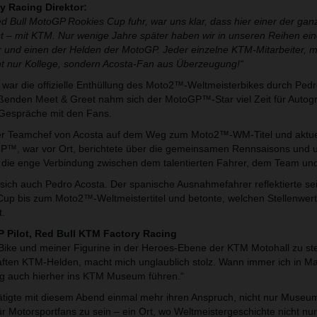
ry Racing Direktor:
d Bull MotoGP Rookies Cup fuhr, war uns klar, dass hier einer der ga
 – mit KTM. Nur wenige Jahre später haben wir in unseren Reihen ei
 und einen der Helden der MotoGP. Jeder einzelne KTM-Mitarbeiter, m
cht nur Kollege, sondern Acosta-Fan aus Überzeugung!“
ar die offizielle Enthüllung des Moto2™-Weltmeisterbikes durch Pedr
ießenden Meet & Greet nahm sich der MotoGP™-Star viel Zeit für Auto
 Gespräche mit den Fans.
er Teamchef von Acosta auf dem Weg zum Moto2™-WM-Titel und aktue
P™, war vor Ort, berichtete über die gemeinsamen Rennsaisons und u
t die enge Verbindung zwischen dem talentierten Fahrer, dem Team u
e sich auch Pedro Acosta. Der spanische Ausnahmefahrer reflektierte s
up bis zum Moto2™-Weltmeistertitel und betonte, welchen Stellenwer
t.
 Pilot, Red Bull KTM Factory Racing
 Bike und meiner Figurine in der Heroes-Ebene der KTM Motohall zu st
ften KTM-Helden, macht mich unglaublich stolz. Wann immer ich in Ma
eg auch hierher ins KTM Museum führen.“
ätigte mit diesem Abend einmal mehr ihren Anspruch, nicht nur Museu
ür Motorsportfans zu sein – ein Ort, wo Weltmeistergeschichte nicht nur