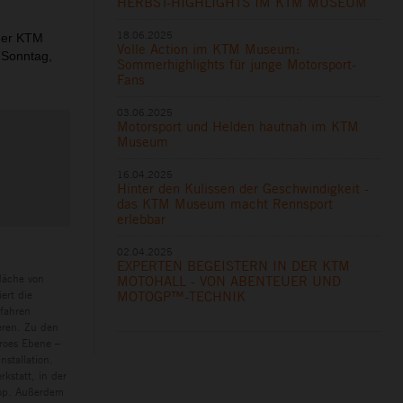
HERBST-HIGHLIGHTS IM KTM MUSEUM
18.06.2025
 der KTM
Volle Action im KTM Museum:
 Sonntag,
Sommerhighlights für junge Motorsport-
Fans
03.06.2025
Motorsport und Helden hautnah im KTM
Museum
16.04.2025
Hinter den Kulissen der Geschwindigkeit -
das KTM Museum macht Rennsport
erlebbar
02.04.2025
EXPERTEN BEGEISTERN IN DER KTM
läche von
MOTOHALL - VON ABENTEUER UND
ert die
MOTOGP™-TECHNIK
rfahren
eren. Zu den
eroes Ebene –
nstallation.
kstatt, in der
hop. Außerdem