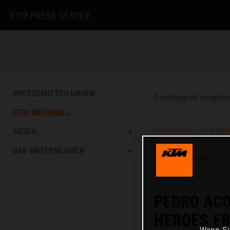
KTM PRESS CENTER
PRESSEMITTEILUNGEN
KTM MOTOHALL
MEDIA
MELDUNGEN
/
KTM MOT
DAS UNTERNEHMEN
TEXT
BILDER
14.01.2026
PEDRO ACO
HEROES E
Wenn Sie