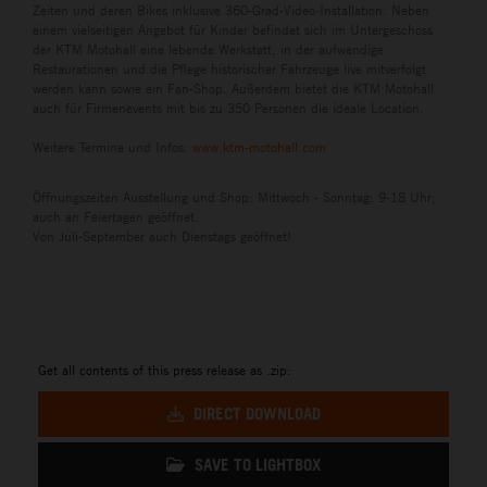
Zeiten und deren Bikes inklusive 360-Grad-Video-Installation. Neben
einem vielseitigen Angebot für Kinder befindet sich im Untergeschoss
der KTM Motohall eine lebende Werkstatt, in der aufwendige
Restaurationen und die Pflege historischer Fahrzeuge live mitverfolgt
werden kann sowie ein Fan-Shop. Außerdem bietet die KTM Motohall
auch für Firmenevents mit bis zu 350 Personen die ideale Location.
Weitere Termine und Infos:
www.ktm-motohall.com
Öffnungszeiten Ausstellung und Shop: Mittwoch - Sonntag: 9-18 Uhr;
auch an Feiertagen geöffnet.
Von Juli-September auch Dienstags geöffnet!
Get all contents of this press release as .zip:
DIRECT DOWNLOAD
SAVE TO LIGHTBOX