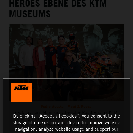
HEROES EBENE DES KTM
THE COMPANY
MUSEUMS
Pedro Acosta - Meet & Reveal
( v.l.n.r. Jens Hainbach, Director Road Racing KTM
By clicking “Accept all cookies”, you consent to the
Racing; Eva Priewasser, GF KTM Motohall; Aki Ajo,
storage of cookies on your device to improve website
Teammanager Red Bull KTM Factory Racing; Pedro
navigation, analyze website usage and support our
Acosta, MotoGP™ Rider Red Bull KTM Factory