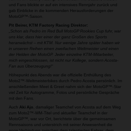
und Fans blickte er auf ein intensives Rennjahr zurück und
gab Einblicke in die kommenden Herausforderungen der
MotoGP™-Saison.
Pit Beirer, KTM Factory Racing Direktor:
„Schon als Pedro im Red Bull MotoGP Rookies Cup fuhr, war
uns klar, dass hier einer der ganz Großen des Sports
heranwächst – mit KTM. Nur wenige Jahre später haben wir
in unseren Reihen einen zweifachen Weltmeister und einen
der Helden der MotoGP. Jeder einzelne KTM-Mitarbeiter,
mich eingeschlossen, ist nicht nur Kollege, sondern Acosta-
Fan aus Überzeugung!“
Höhepunkt des Abends war die offizielle Enthüllung des
Moto2™-Weltmeisterbikes durch Pedro Acosta persönlich. Im
anschließenden Meet & Greet nahm sich der MotoGP™-Star
viel Zeit für Autogramme, Fotos und persönliche Gespräche
mit den Fans.
Auch
Aki Ajo
, damaliger Teamchef von Acosta auf dem Weg
zum Moto2™-WM-Titel und aktueller Teamchef in der
MotoGP™, war vor Ort, berichtete über die gemeinsamen
Rennsaisons und unterstrich mit seiner Anwesenheit die
enge Verbindung zwischen dem talentierten Fahrer, dem