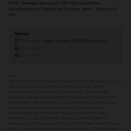
Public Viewings übertragen. Den Start macht das
Auftaktrennen in Thailand am Sonntag, dem 1. März um 9
Uhr.
Service
Plain text
-
Press release (2549 Characters)
Print page
Send link
Infos
Die KTM Motohall befindet sich mitten im Zentrum von Mattighofen und
lässt seine Besucher auf einer Gesamtfläche von rund 10.000
Quadratmetern in die Welt von KTM eintauchen. Die imposante
Architektur des Bauwerks symbolisiert die rasante Dynamik der heute
weltbekannten Motorrad-Firma. In einer interaktiven Ausstellung über
drei Ebenen erfahren Besucher alles über die Geschichte und
Designprozesse und können sich visuell über technische Details
informieren. Zu den besonderen Highlights gehören die auf einer
nachgebauten Steilkurve ausgestellten KTM Motorräder und die Heroes
Ebene – eine Figuren-Ausstellung der erfolgreichsten KTM-Fahrer aller