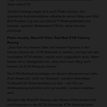
Team und KTM.
Sichtlich bewegt zeigte sich auch Pedro Acosta. Der
spanische Ausnahmefahrer reflektierte seinen Weg vom Red
Bull Rookies Cup bis zum Moto2™-Weltmeistertitel und
betonte, welchen Stellenwert KTM für seine Karriere
einnimmt.
Pedro Acosta, MotoGP Pilot, Red Bull KTM Factory
Racing
„Jetzt hier mit meinem Bike und meiner Figurine in der
Heroes-Ebene der KTM Motohall zu stehen, umringt von den
namhaften KTM-Helden, macht mich unglaublich stolz. Wann
immer ich in Mattighofen bin, wird mich mein Weg auch
hierher ins KTM Museum führen.“
Die KTM Motohall bestätigte mit diesem Abend einmal mehr
ihren Anspruch, nicht nur Museum, sondern lebendiger
Treffpunkt für Motorsportfans zu sein – ein Ort, wo
Weltmeistergeschichte nicht nur erzählt, sondern erlebbar
wird.
Beinahe alle MotoGP Rennen der Saison 2026 werden live
und kostenlos in der RC16 Arena der KTM Motohall beim