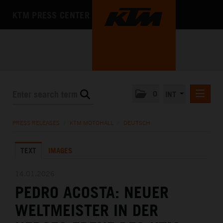
KTM PRESS CENTER
0
INT
PRESS RELEASES
PRESS RELEASES
/
KTM MOTOHALL
/
DEUTSCH
KTM RACING NEWSLETTER
TEXT
IMAGES
KTM X-BOW
KTM MOTOHALL
14.01.2026
PEDRO ACOSTA: NEUER
DEUTSCH
ENGLISH
WELTMEISTER IN DER
MEDIA