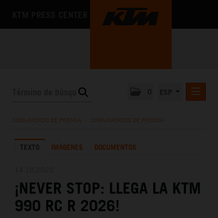
KTM PRESS CENTER
0
ESP
COMUNICADOS DE PRENSA
COMUNICADO DE PRENSA
/
COMUNICADOS DE PRENSA
MEDIA
TEXTO
IMÁGENES
DOCUMENTOS
LA EMPRESA
14.10.2025
¡NEVER STOP: LLEGA LA KTM
990 RC R 2026!