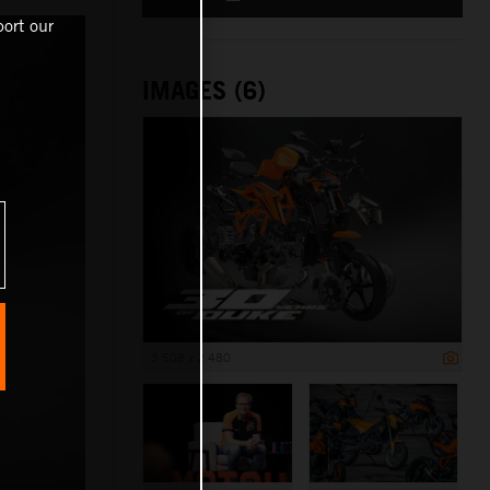
ort our
IMAGES (6)
3 508 x 2 480