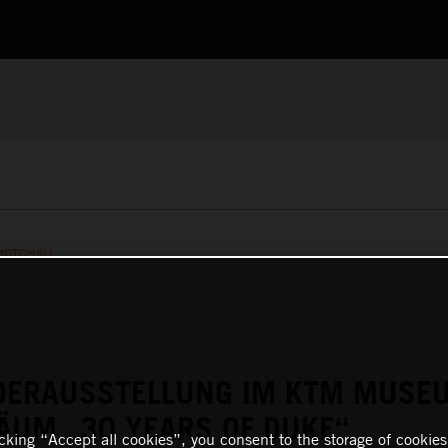
MOTOHALL
DERAUSSTELLUNG IM KTM MUSE
ÄUM „30 YEARS OF DUKE“
icking “Accept all cookies”, you consent to the storage of cookies