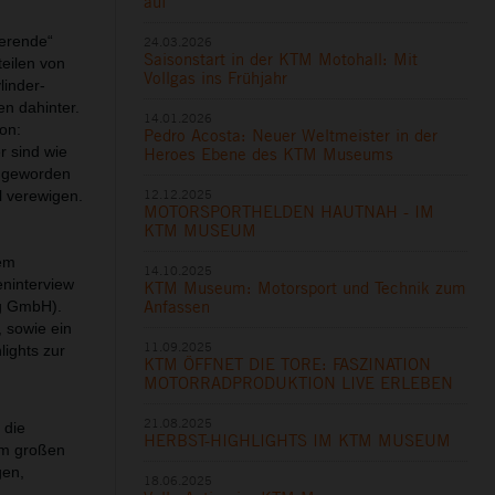
auf
ierende“
24.03.2026
Saisonstart in der KTM Motohall: Mit
teilen von
Vollgas ins Frühjahr
linder-
n dahinter.
14.01.2026
on:
Pedro Acosta: Neuer Weltmeister in der
r sind wie
Heroes Ebene des KTM Museums
g geworden
12.12.2025
l verewigen.
MOTORSPORTHELDEN HAUTNAH - IM
KTM MUSEUM
nem
14.10.2025
ninterview
KTM Museum: Motorsport und Technik zum
Anfassen
ng GmbH).
 sowie ein
11.09.2025
ights zur
KTM ÖFFNET DIE TORE: FASZINATION
MOTORRADPRODUKTION LIVE ERLEBEN
21.08.2025
 die
HERBST-HIGHLIGHTS IM KTM MUSEUM
qm großen
gen,
18.06.2025