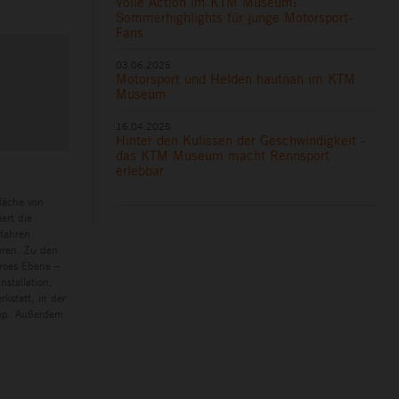
Volle Action im KTM Museum:
Sommerhighlights für junge Motorsport-
Fans
03.06.2025
Motorsport und Helden hautnah im KTM
Museum
16.04.2025
Hinter den Kulissen der Geschwindigkeit -
das KTM Museum macht Rennsport
erlebbar
läche von
ert die
rfahren
eren. Zu den
eroes Ebene –
nstallation.
kstatt, in der
hop. Außerdem