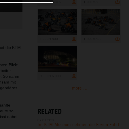
4 974 x 3 316
1 200 x 800
1 200 x 800
1 200 x 800
met die KTM
ten Blick:
beiter
9 000 x 6 000
e. So nahm
nsam mit
more ...
egendäres
sanfte
RELATED
heute so
isst dabei
07.07.2026
Im KTM Museum nehmen die Ferien Fahrt