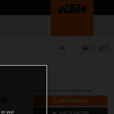
0
INT
Get all contents of this press release as .zip:
UM
DIRECT DOWNLOAD
 on your
SAVE TO LIGHTBOX