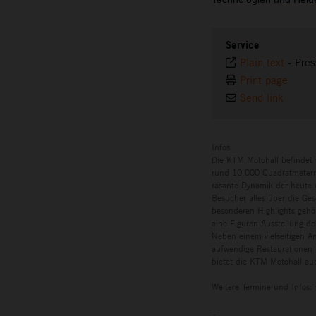
Service
Plain text
-
Pres
Print page
Send link
Infos
Die KTM Motohall befindet 
rund 10.000 Quadratmetern 
rasante Dynamik der heute w
Besucher alles über die Ges
besonderen Highlights gehö
eine Figuren-Ausstellung de
Neben einem vielseitigen A
aufwendige Restaurationen 
bietet die KTM Motohall auc
Weitere Termine und Infos: