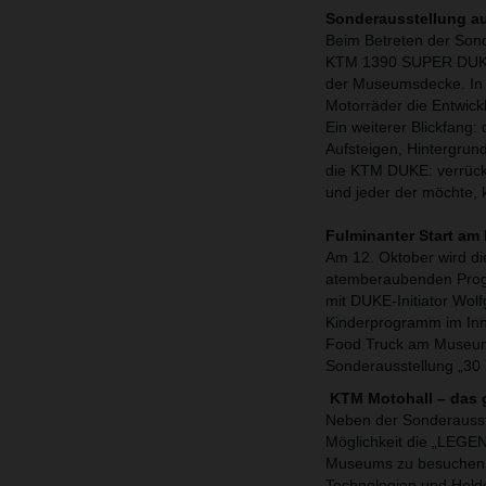
Sonderausstellung a
Beim Betreten der Sonde
KTM 1390 SUPER DUKE R. 
der Museumsdecke. In 
Motorräder die Entwick
Ein weiterer Blickfang
Aufsteigen, Hintergrun
die KTM DUKE: verrückt
und jeder der möchte, 
Fulminanter Start am
Am 12. Oktober wird di
atemberaubenden Progr
mit DUKE-Initiator Wol
Kinderprogramm im Inno
Food Truck am Museums
Sonderausstellung „30
KTM Motohall – das
Neben der Sonderausst
Möglichkeit die „LEG
Museums zu besuchen. 
Technologien und Hel