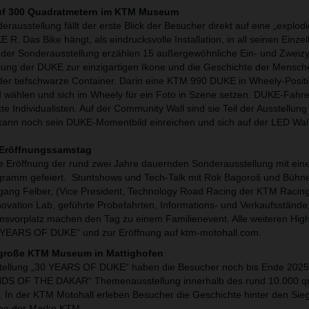
uf 300 Quadratmetern im KTM Museum
rausstellung fällt der erste Blick der Besucher direkt auf eine „explod
Das Bike hängt, als eindrucksvolle Installation, in all seinen Einzel
der Sonderausstellung erzählen 15 außergewöhnliche Ein- und Zweizy
lung der DUKE zur einzigartigen Ikone und die Geschichte der Mensche
: der tiefschwarze Container. Darin eine KTM 990 DUKE in Wheely-Positi
d wählen und sich im Wheely für ein Foto in Szene setzen. DUKE-Fahre
e Individualisten. Auf der Community Wall sind sie Teil der Ausstellun
kann noch sein DUKE-Momentbild einreichen und sich auf der LED Wal
 Eröffnungssamstag
e Eröffnung der rund zwei Jahre dauernden Sonderausstellung mit ei
amm gefeiert. Stuntshows und Tech-Talk mit Rok Bagoroš und Bühne
fgang Felber, (Vice President, Technology Road Racing der KTM Raci
vation Lab, geführte Probefahrten, Informations- und Verkaufsstände,
vorplatz machen den Tag zu einem Familienevent. Alle weiteren Highl
 YEARS OF DUKE“ und zur Eröffnung auf ktm-motohall.com.
 große KTM Museum in Mattighofen
ellung „30 YEARS OF DUKE“ haben die Besucher noch bis Ende 2025
ENDS OF THE DAKAR“ Themenausstellung innerhalb des rund 10.000 
In der KTM Motohall erleben Besucher die Geschichte hinter den Sie
den der Marke KTM.