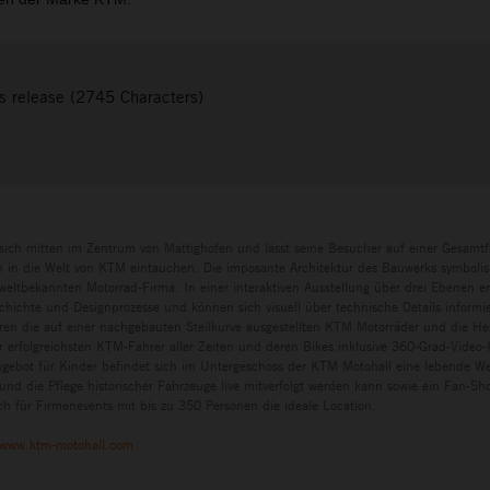
s release (2745 Characters)
sich mitten im Zentrum von Mattighofen und lässt seine Besucher auf einer Gesamtf
in die Welt von KTM eintauchen. Die imposante Architektur des Bauwerks symbolisi
eltbekannten Motorrad-Firma. In einer interaktiven Ausstellung über drei Ebenen e
chichte und Designprozesse und können sich visuell über technische Details informi
ren die auf einer nachgebauten Steilkurve ausgestellten KTM Motorräder und die H
r erfolgreichsten KTM-Fahrer aller Zeiten und deren Bikes inklusive 360-Grad-Video-I
ngebot für Kinder befindet sich im Untergeschoss der KTM Motohall eine lebende Wer
und die Pflege historischer Fahrzeuge live mitverfolgt werden kann sowie ein Fan-S
h für Firmenevents mit bis zu 350 Personen die ideale Location.
www.ktm-motohall.com