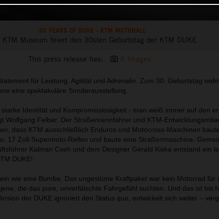
30 YEARS OF DUKE - KTM MOTOHALL
 KTM Museum feiert den 30sten Geburtstag der KTM DUKE
This press release has:
6 Images
tatement für Leistung, Agilität und Adrenalin. Zum 30. Geburtstag wid
one eine spektakuläre Sonderausstellung.
starke Identität und Kompromisslosigkeit - man weiß immer auf den ers
gt Wolfgang Felber. Der Straßenrennfahrer und KTM-Entwicklungsmitar
hmen, dass KTM ausschließlich Enduros und Motocross-Maschinen baut
o, 17 Zoll-Supermoto-Reifen und baute eine Straßenmaschine. Gemei
tsführer Kalman Cseh und dem Designer Gerald Kiska entstand ein l
 KTM DUKE!
ein wie eine Bombe. Das ungestüme Kraftpaket war kein Motorrad für 
ene, die das pure, unverfälschte Fahrgefühl suchten. Und das ist bis 
rsion der DUKE ignoriert den Status quo, entwickelt sich weiter – verg