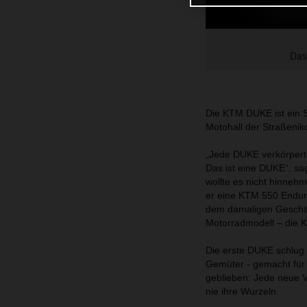
Das
Die KTM DUKE ist ein S
Motohall der Straßenik
„Jede DUKE verkörpert 
Das ist eine DUKE“, sa
wollte es nicht hinne
er eine KTM 550 Endur
dem damaligen Geschäf
Motorradmodell – die
Die erste DUKE schlug 
Gemüter - gemacht für j
geblieben: Jede neue Ve
nie ihre Wurzeln.