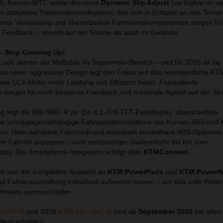
BS, Kurven-MTC sowie das neue
Dynamic Slip Adjust
(verfügbar im op
 adaptives Traktionskontrollsystem, das sich in Echtzeit an das Terrai
ierte Verkleidung und überarbeitete Fahrwerkskomponenten sorgen fü
 Feedback – sowohl auf der Straße als auch im Gelände.
- Stop Growing Up!
seit Jahren der Maßstab im Supermoto-Bereich – und für 2026 ist sie
as neue, aggressive Design legt den Fokus auf das rennsportliche K
te LC4-Motor mehr Leistung und Effizienz bietet. Feinjustierte
 sorgen für noch besseres Feedback und maximale Agilität auf der Str
ng legt die 690 SMC R zu: Ein 4,2-Zoll-TFT-Farbdisplay, überarbeitete
wie schräglagenabhängige Fahrassistenzsysteme wie Kurven-ABS und
rd. Über wählbare Fahrmodi und individuell einstellbare ABS-Optionen 
den Fahrstil anpassen – vom entspannten Stadtverkehr bis hin zum
ay. Die Smartphone-Integration erfolgt über
KTMConnect
.
ren von der kompletten Auswahl an
KTM PowerParts
und
KTM PowerW
d Fahrerausstattung individuell aufwerten lassen – um das volle Poten
ylinders auszuschöpfen.
DURO R
und 2026
KTM 690 SMC R
sind ab
September 2025
bei allen
ern erhältlich.