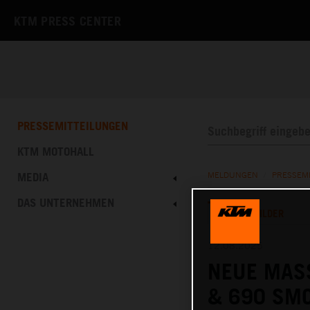
KTM PRESS CENTER
PRESSEMITTEILUNGEN
KTM MOTOHALL
MEDIA
MELDUNGEN
/
PRESSEM
DAS UNTERNEHMEN
TEXT
BILDER
12.08.2025
NEUE MASS
& 690 SM