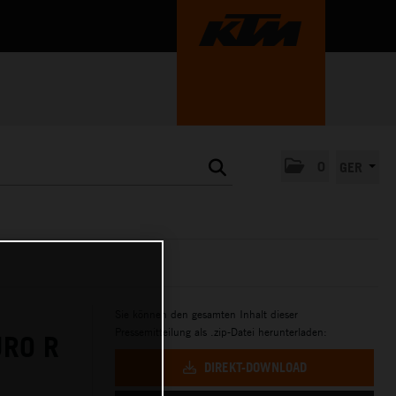
0
GER
Sie können den gesamten Inhalt dieser
Pressemitteilung als .zip-Datei herunterladen:
URO R
DIREKT-DOWNLOAD