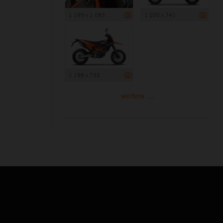
1 199 x 1 093
1 200 x 741
1 198 x 733
weitere ...