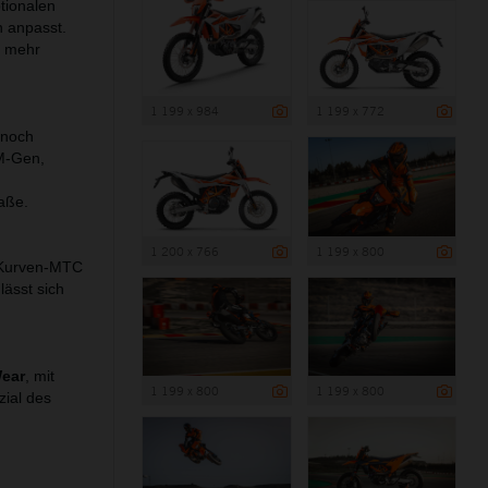
tionalen
n anpasst.
r mehr
1 199 x 984
1 199 x 772
 noch
TM-Gen,
aße.
1 200 x 766
1 199 x 800
 Kurven-MTC
lässt sich
ear
, mit
1 199 x 800
1 199 x 800
zial des