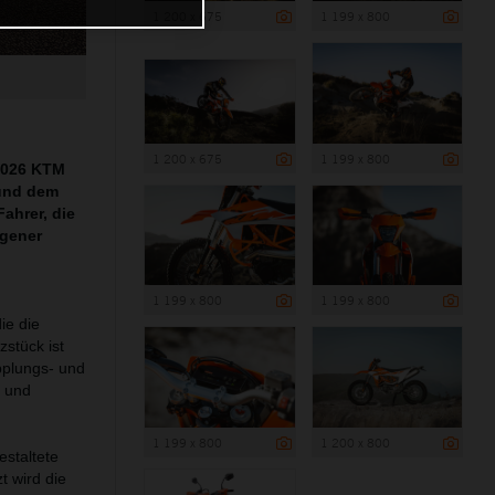
1 200 x 675
1 199 x 800
1 200 x 675
1 199 x 800
 2026 KTM
und dem
ahrer, die
egener
1 199 x 800
1 199 x 800
ie die
zstück ist
pplungs- und
t und
1 199 x 800
1 200 x 800
estaltete
t wird die