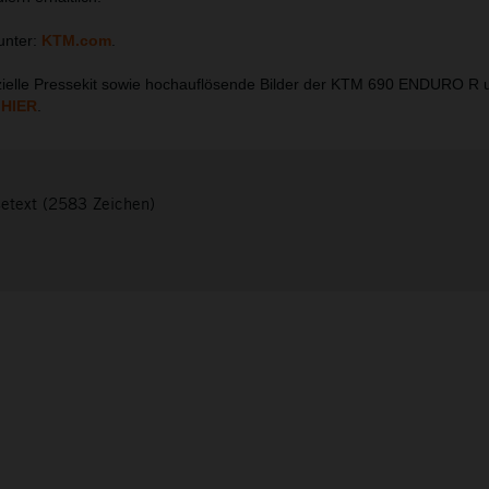
unter:
KTM.com
.
ielle Pressekit sowie hochauflösende Bilder der KTM 690 ENDURO R
h
HIER
.
setext (2583 Zeichen)