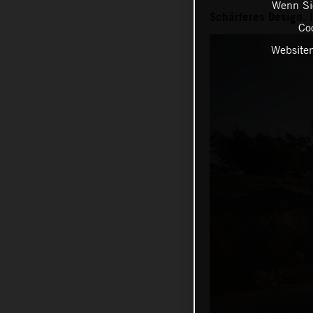
Wenn Sie
Schärferes Design. 
Coo
Websiten