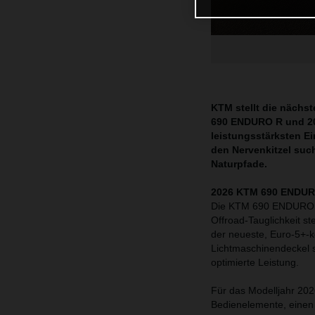
KTM stellt die nächs
690 ENDURO R und 20
leistungsstärksten Ei
den Nervenkitzel suc
Naturpfade.
2026 KTM 690 ENDURO 
Die KTM 690 ENDURO R s
Offroad-Tauglichkeit st
der neueste, Euro-5+-
Lichtmaschinendeckel s
optimierte Leistung.
Für das Modelljahr 202
Bedienelemente, einen 