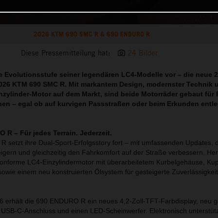
2026 KTM 690 SMC R & 690 ENDURO R
Diese Pressemitteilung hat:
24 Bilder
te Evolutionsstufe seiner legendären LC4-Modelle vor – die neue
26 KTM 690 SMC R. Mit markantem Design, modernster Technik 
nzylinder-Motor auf dem Markt, sind beide Motorräder gebaut für F
hen – egal ob auf kurvigen Passstraßen oder beim Erkunden entl
R – Für jedes Terrain. Jederzeit.
etzt ihre Dual-Sport-Erfolgsstory fort – mit umfassenden Updates, d
eigern und gleichzeitig den Fahrkomfort auf der Straße verbessern. Her
konforme LC4-Einzylindermotor mit überarbeitetem Kurbelgehäuse, Ku
owie einem neu konstruierten Ölsystem für gesteigerte Zuverlässigkei
6 erhält die 690 ENDURO R ein neues 4,2-Zoll-TFT-Farbdisplay, neu g
USB-C-Anschluss und einen LED-Scheinwerfer. Elektronisch unterstütz