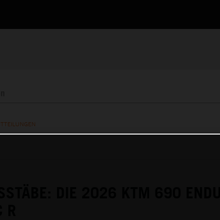
ITTEILUNGEN
STÄBE: DIE 2026 KTM 690 END
C R