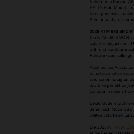
Fahrt durch Kurven-A
RALLY-Ride-Mode) – ein
Die ergonomisch optim
Komfort und präziseres
2026 KTM 690 SMC R 
Die KTM 690 SMC R ist 
schärfer abgestimmt. D
während der überarbeite
Fahrwerkseinstellungen
Auch bei der Ausstattu
Schalterarmaturen so
sind serienmäßig an Bo
das Bike perfekt an je
kompromisslosen Trackd
Beide Modelle profitie
denen sich Motorrad un
weltweit stärksten Einz
Die 2026
KTM 690 EN
autorisierten KTM-Händl