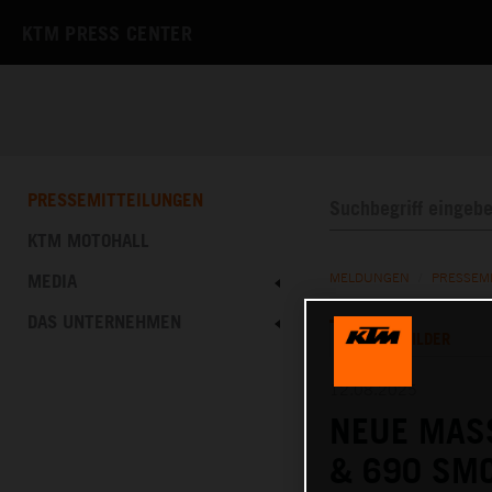
KTM PRESS CENTER
PRESSEMITTEILUNGEN
KTM MOTOHALL
MEDIA
MELDUNGEN
/
PRESSEM
DAS UNTERNEHMEN
TEXT
BILDER
12.08.2025
NEUE MASS
& 690 SM