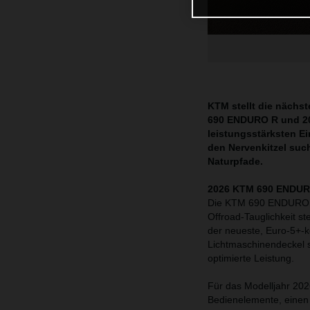
KTM stellt die nächs
690 ENDURO R und 20
leistungsstärksten Ei
den Nervenkitzel suc
Naturpfade.
2026 KTM 690 ENDURO 
Die KTM 690 ENDURO R s
Offroad-Tauglichkeit st
der neueste, Euro-5+-
Lichtmaschinendeckel s
optimierte Leistung.
Für das Modelljahr 202
Bedienelemente, einen 