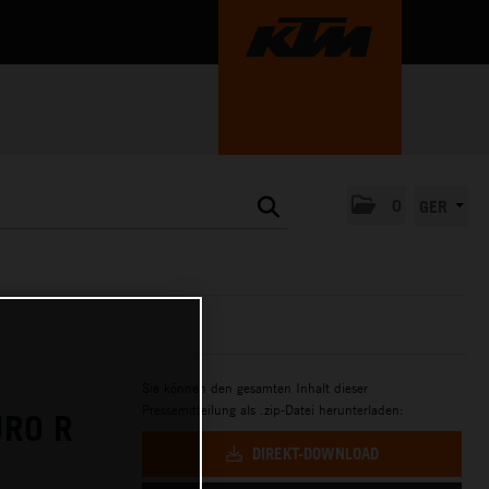
0
GER
Sie können den gesamten Inhalt dieser
Pressemitteilung als .zip-Datei herunterladen:
URO R
DIREKT-DOWNLOAD