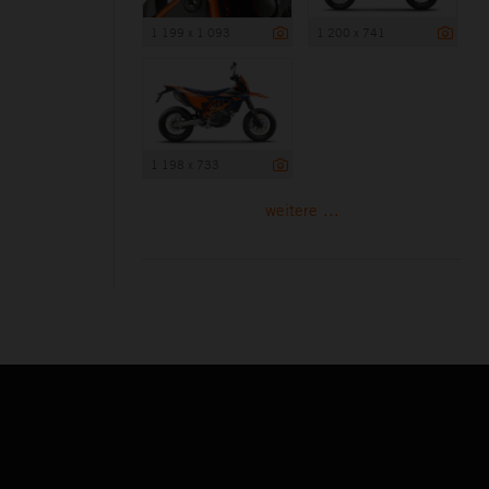
1 199 x 1 093
1 200 x 741
1 198 x 733
weitere ...