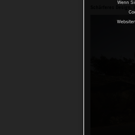
Wenn Sie
Schärferes Design. 
Coo
Websiten