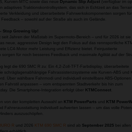
BS, Kurven-MTC sowie das neue
Dynamic Slip Adjust
(verfügbar im op
 adaptives Traktionskontrollsystem, das sich in Echtzeit an das Terrai
ierte Verkleidung und überarbeitete Fahrwerkskomponenten sorgen fü
 Feedback – sowohl auf der Straße als auch im Gelände.
- Stop Growing Up!
seit Jahren der Maßstab im Supermoto-Bereich – und für 2026 ist sie
as neue, aggressive Design legt den Fokus auf das rennsportliche K
te LC4-Motor mehr Leistung und Effizienz bietet. Feinjustierte
 sorgen für noch besseres Feedback und maximale Agilität auf der Str
ng legt die 690 SMC R zu: Ein 4,2-Zoll-TFT-Farbdisplay, überarbeitete
wie schräglagenabhängige Fahrassistenzsysteme wie Kurven-ABS und
rd. Über wählbare Fahrmodi und individuell einstellbare ABS-Optionen 
den Fahrstil anpassen – vom entspannten Stadtverkehr bis hin zum
ay. Die Smartphone-Integration erfolgt über
KTMConnect
.
ren von der kompletten Auswahl an
KTM PowerParts
und
KTM PowerW
d Fahrerausstattung individuell aufwerten lassen – um das volle Poten
ylinders auszuschöpfen.
DURO R
und 2026
KTM 690 SMC R
sind ab
September 2025
bei allen
ern erhältlich.