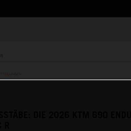
ITTEILUNGEN
STÄBE: DIE 2026 KTM 690 END
C R