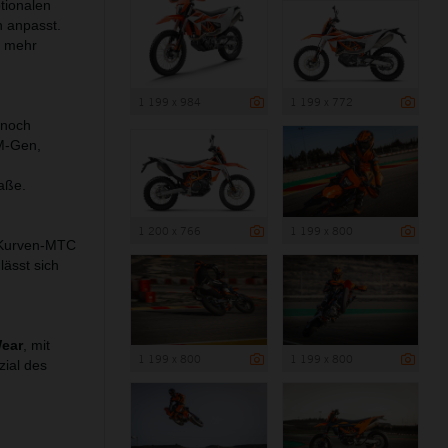
tionalen
n anpasst.
r mehr
1 199 x 984
1 199 x 772
 noch
TM-Gen,
aße.
1 200 x 766
1 199 x 800
 Kurven-MTC
lässt sich
ear
, mit
1 199 x 800
1 199 x 800
zial des