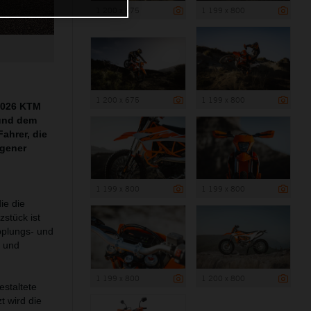
1 200 x 675
1 199 x 800
1 200 x 675
1 199 x 800
 2026 KTM
und dem
ahrer, die
egener
1 199 x 800
1 199 x 800
ie die
zstück ist
pplungs- und
t und
1 199 x 800
1 200 x 800
estaltete
t wird die