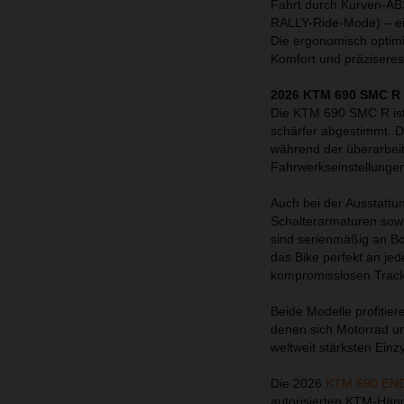
Fahrt durch Kurven-A
RALLY-Ride-Mode) – ein
Die ergonomisch optim
Komfort und präziseres
2026 KTM 690 SMC R 
Die KTM 690 SMC R ist 
schärfer abgestimmt. D
während der überarbeite
Fahrwerkseinstellungen
Auch bei der Ausstattu
Schalterarmaturen so
sind serienmäßig an Bo
das Bike perfekt an je
kompromisslosen Trackd
Beide Modelle profitie
denen sich Motorrad un
weltweit stärksten Einz
Die 2026
KTM 690 EN
autorisierten KTM-Händl