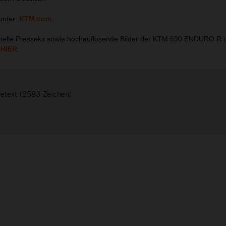
unter:
KTM.com
.
ielle Pressekit sowie hochauflösende Bilder der KTM 690 ENDURO R
h
HIER
.
setext (2583 Zeichen)