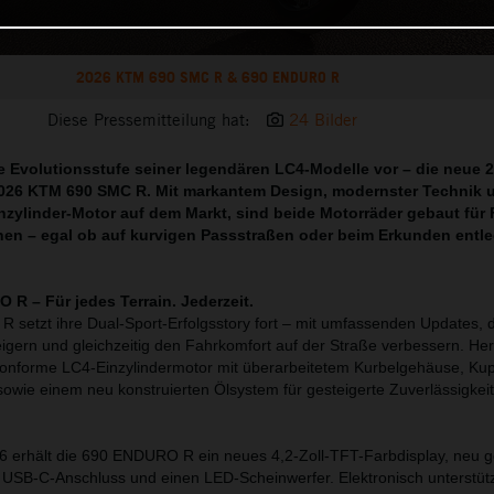
2026 KTM 690 SMC R & 690 ENDURO R
Diese Pressemitteilung hat:
24 Bilder
te Evolutionsstufe seiner legendären LC4-Modelle vor – die neue
26 KTM 690 SMC R. Mit markantem Design, modernster Technik 
nzylinder-Motor auf dem Markt, sind beide Motorräder gebaut für F
hen – egal ob auf kurvigen Passstraßen oder beim Erkunden entl
R – Für jedes Terrain. Jederzeit.
etzt ihre Dual-Sport-Erfolgsstory fort – mit umfassenden Updates, d
eigern und gleichzeitig den Fahrkomfort auf der Straße verbessern. Her
konforme LC4-Einzylindermotor mit überarbeitetem Kurbelgehäuse, Ku
owie einem neu konstruierten Ölsystem für gesteigerte Zuverlässigkei
6 erhält die 690 ENDURO R ein neues 4,2-Zoll-TFT-Farbdisplay, neu g
USB-C-Anschluss und einen LED-Scheinwerfer. Elektronisch unterstütz