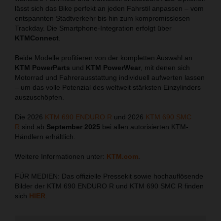
lässt sich das Bike perfekt an jeden Fahrstil anpassen – vom
entspannten Stadtverkehr bis hin zum kompromisslosen
Trackday. Die Smartphone-Integration erfolgt über
KTMConnect
.
Beide Modelle profitieren von der kompletten Auswahl an
KTM PowerParts
und
KTM PowerWear
, mit denen sich
Motorrad und Fahrerausstattung individuell aufwerten lassen
– um das volle Potenzial des weltweit stärksten Einzylinders
auszuschöpfen.
Die 2026
KTM 690 ENDURO R
und 2026
KTM 690 SMC
R
sind ab
September 2025
bei allen autorisierten KTM-
Händlern erhältlich.
Weitere Informationen unter:
KTM.com
.
FÜR MEDIEN: Das offizielle Pressekit sowie hochauflösende
Bilder der KTM 690 ENDURO R und KTM 690 SMC R finden
sich
HIER
.