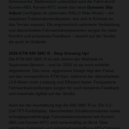
Scheinwerfer. Elektronisch unterstützt wird die Fahrt durch
Kurven-ABS, Kurven-MTC sowie das neue
Dynamic Slip
Adjust
(verfügbar im optionalen RALLY-Ride-Mode) – ein
adaptives Traktionskontrollsystem, das sich in Echtzeit an
das Terrain anpasst. Die ergonomisch optimierte Verkleidung
und überarbeitete Fahrwerkskomponenten sorgen für mehr
Komfort und präziseres Feedback – sowohl auf der Straße
als auch im Gelände.
2026 KTM 690 SMC R - Stop Growing Up!
Die KTM 690 SMC R ist seit Jahren der Maßstab im
Supermoto-Bereich – und für 2026 ist sie noch schärfer
abgestimmt. Das neue, aggressive Design legt den Fokus
auf das rennsportliche KTM-Gen, während der überarbeitete
LC4-Motor mehr Leistung und Effizienz bietet. Feinjustierte
Fahrwerkseinstellungen sorgen für noch besseres Feedback
und maximale Agilität auf der Straße.
Auch bei der Ausstattung legt die 690 SMC R zu: Ein 4,2-
Zoll-TFT-Farbdisplay, überarbeitete Schalterarmaturen sowie
schräglagenabhängige Fahrassistenzsysteme wie Kurven-
ABS und Kurven-MTC sind serienmäßig an Bord. Über
wählbare Fahrmodi und individuell einstellbare ABS-Optionen