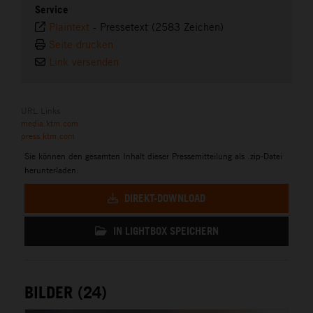
Service
Plaintext
-
Pressetext (2583 Zeichen)
Seite drucken
Link versenden
URL Links
media.ktm.com
press.ktm.com
Sie können den gesamten Inhalt dieser Pressemitteilung als .zip-Datei
herunterladen:
DIREKT-DOWNLOAD
IN LIGHTBOX SPEICHERN
BILDER (24)