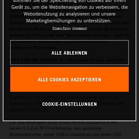
KTM stellt die nächste Evolutionsstufe seiner
Gerät zu, um die Websitenavigation zu verbessern, die
legendären LC4-Modelle vor – die neue 2026 KTM 690
Websitenutzung zu analysieren und unsere
ENDURO R und 2026 KTM 690 SMC R. Mit markantem
Marketingbemühungen zu unterstützen.
Design, modernster Technik und dem leistungsstärksten
Privacy Policy
Impressum
Einzylinder-Motor auf dem Markt, sind beide Motorräder
gebaut für Fahrer, die den Nervenkitzel suchen – egal ob
auf kurvigen Passstraßen oder beim Erkunden
entlegener Naturpfade.
ALLE ABLEHNEN
2026 KTM 690 ENDURO R – Für jedes Terrain. Jederzeit.
Die KTM 690 ENDURO R setzt ihre Dual-Sport-Erfolgsstory
fort – mit umfassenden Updates, die die Offroad-Tauglichkeit
steigern und gleichzeitig den Fahrkomfort auf der Straße
ALLE COOKIES AKZEPTIEREN
verbessern. Herzstück ist der neueste, Euro-5+-konforme
LC4-Einzylindermotor mit überarbeitetem Kurbelgehäuse,
Kupplungs- und Lichtmaschinendeckel sowie einem neu
COOKIE-EINSTELLUNGEN
konstruierten Ölsystem für gesteigerte Zuverlässigkeit und
optimierte Leistung.
Für das Modelljahr 2026 erhält die 690 ENDURO R ein
neues 4,2-Zoll-TFT-Farbdisplay, neu gestaltete
Bedienelemente, einen USB-C-Anschluss und einen LED-