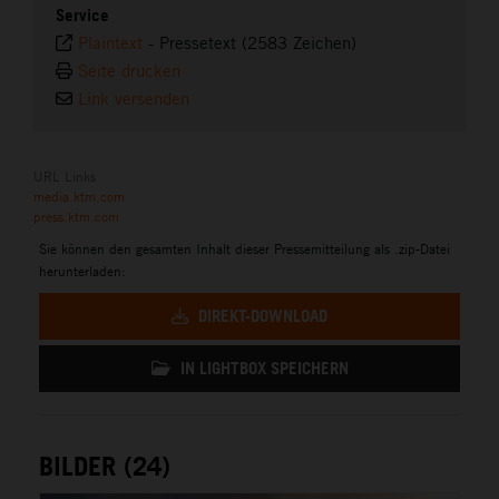
Service
Plaintext
-
Pressetext (2583 Zeichen)
Seite drucken
Link versenden
URL Links
media.ktm.com
press.ktm.com
Sie können den gesamten Inhalt dieser Pressemitteilung als .zip-Datei
herunterladen:
DIREKT-DOWNLOAD
IN LIGHTBOX SPEICHERN
BILDER (24)