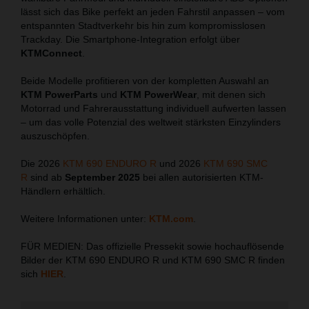
lässt sich das Bike perfekt an jeden Fahrstil anpassen – vom
entspannten Stadtverkehr bis hin zum kompromisslosen
Trackday. Die Smartphone-Integration erfolgt über
KTMConnect
.
Beide Modelle profitieren von der kompletten Auswahl an
KTM PowerParts
und
KTM PowerWear
, mit denen sich
Motorrad und Fahrerausstattung individuell aufwerten lassen
– um das volle Potenzial des weltweit stärksten Einzylinders
auszuschöpfen.
Die 2026
KTM 690 ENDURO R
und 2026
KTM 690 SMC
R
sind ab
September 2025
bei allen autorisierten KTM-
Händlern erhältlich.
Weitere Informationen unter:
KTM.com
.
FÜR MEDIEN: Das offizielle Pressekit sowie hochauflösende
Bilder der KTM 690 ENDURO R und KTM 690 SMC R finden
sich
HIER
.