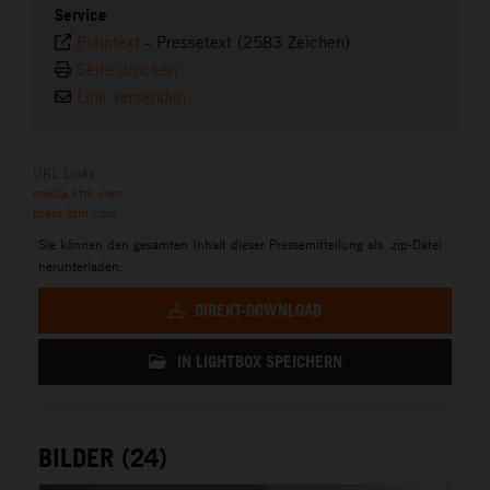
Service
Plaintext
-
Pressetext (2583 Zeichen)
Seite drucken
Link versenden
URL Links
media.ktm.com
press.ktm.com
Sie können den gesamten Inhalt dieser Pressemitteilung als .zip-Datei
herunterladen:
DIREKT-DOWNLOAD
IN LIGHTBOX SPEICHERN
BILDER (24)