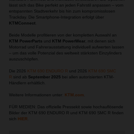
lässt sich das Bike perfekt an jeden Fahrstil anpassen – vom
entspannten Stadtverkehr bis hin zum kompromisslosen
Trackday. Die Smartphone-Integration erfolgt über
KTMConnect
.
Beide Modelle profitieren von der kompletten Auswahl an
KTM PowerParts
und
KTM PowerWear
, mit denen sich
Motorrad und Fahrerausstattung individuell aufwerten lassen
– um das volle Potenzial des weltweit stärksten Einzylinders
auszuschöpfen.
Die 2026
KTM 690 ENDURO R
und 2026
KTM 690 SMC
R
sind ab
September 2025
bei allen autorisierten KTM-
Händlern erhältlich.
Weitere Informationen unter:
KTM.com
.
FÜR MEDIEN: Das offizielle Pressekit sowie hochauflösende
Bilder der KTM 690 ENDURO R und KTM 690 SMC R finden
sich
HIER
.