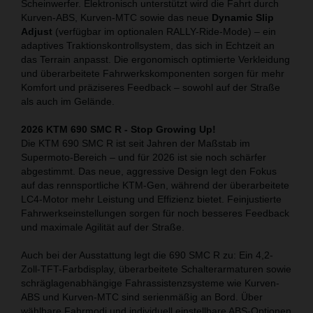
Scheinwerfer. Elektronisch unterstützt wird die Fahrt durch
Kurven-ABS, Kurven-MTC sowie das neue
Dynamic Slip
Adjust
(verfügbar im optionalen RALLY-Ride-Mode) – ein
adaptives Traktionskontrollsystem, das sich in Echtzeit an
das Terrain anpasst. Die ergonomisch optimierte Verkleidung
und überarbeitete Fahrwerkskomponenten sorgen für mehr
Komfort und präziseres Feedback – sowohl auf der Straße
als auch im Gelände.
2026 KTM 690 SMC R - Stop Growing Up!
Die KTM 690 SMC R ist seit Jahren der Maßstab im
Supermoto-Bereich – und für 2026 ist sie noch schärfer
abgestimmt. Das neue, aggressive Design legt den Fokus
auf das rennsportliche KTM-Gen, während der überarbeitete
LC4-Motor mehr Leistung und Effizienz bietet. Feinjustierte
Fahrwerkseinstellungen sorgen für noch besseres Feedback
und maximale Agilität auf der Straße.
Auch bei der Ausstattung legt die 690 SMC R zu: Ein 4,2-
Zoll-TFT-Farbdisplay, überarbeitete Schalterarmaturen sowie
schräglagenabhängige Fahrassistenzsysteme wie Kurven-
ABS und Kurven-MTC sind serienmäßig an Bord. Über
wählbare Fahrmodi und individuell einstellbare ABS-Optionen