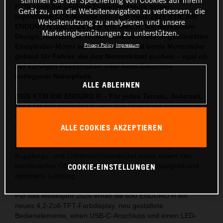
KTM stellt die nächste Evolutionsstufe seiner
Gerät zu, um die Websitenavigation zu verbessern, die
legendären LC4-Modelle vor – die neue 2026 KTM 690
Websitenutzung zu analysieren und unsere
ENDURO R und 2026 KTM 690 SMC R. Mit markantem
Marketingbemühungen zu unterstützen.
Design, modernster Technik und dem leistungsstärksten
Privacy Policy
Impressum
Einzylinder-Motor auf dem Markt, sind beide Motorräder
gebaut für Fahrer, die den Nervenkitzel suchen – egal ob
auf kurvigen Passstraßen oder beim Erkunden
entlegener Naturpfade.
ALLE ABLEHNEN
2026 KTM 690 ENDURO R – Für jedes Terrain. Jederzeit.
Die KTM 690 ENDURO R setzt ihre Dual-Sport-Erfolgsstory
fort – mit umfassenden Updates, die die Offroad-Tauglichkeit
steigern und gleichzeitig den Fahrkomfort auf der Straße
ALLE COOKIES AKZEPTIEREN
verbessern. Herzstück ist der neueste, Euro-5+-konforme
LC4-Einzylindermotor mit überarbeitetem Kurbelgehäuse,
Kupplungs- und Lichtmaschinendeckel sowie einem neu
COOKIE-EINSTELLUNGEN
konstruierten Ölsystem für gesteigerte Zuverlässigkeit und
optimierte Leistung.
Für das Modelljahr 2026 erhält die 690 ENDURO R ein
neues 4,2-Zoll-TFT-Farbdisplay, neu gestaltete
Bedienelemente, einen USB-C-Anschluss und einen LED-