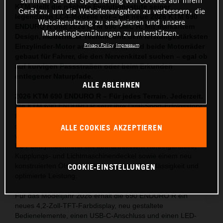
KTM stellt die nächste Evolutionsstufe seiner
Gerät zu, um die Websitenavigation zu verbessern, die
legendären LC4-Modelle vor – die neue 2026 KTM 690
Websitenutzung zu analysieren und unsere
ENDURO R und 2026 KTM 690 SMC R. Mit markantem
Marketingbemühungen zu unterstützen.
Design, modernster Technik und dem leistungsstärksten
Privacy Policy
Impressum
Einzylinder-Motor auf dem Markt, sind beide Motorräder
gebaut für Fahrer, die den Nervenkitzel suchen – egal ob
auf kurvigen Passstraßen oder beim Erkunden
entlegener Naturpfade.
ALLE ABLEHNEN
2026 KTM 690 ENDURO R – Für jedes Terrain. Jederzeit.
Die KTM 690 ENDURO R setzt ihre Dual-Sport-Erfolgsstory
fort – mit umfassenden Updates, die die Offroad-Tauglichkeit
steigern und gleichzeitig den Fahrkomfort auf der Straße
ALLE COOKIES AKZEPTIEREN
verbessern. Herzstück ist der neueste, Euro-5+-konforme
LC4-Einzylindermotor mit überarbeitetem Kurbelgehäuse,
Kupplungs- und Lichtmaschinendeckel sowie einem neu
COOKIE-EINSTELLUNGEN
konstruierten Ölsystem für gesteigerte Zuverlässigkeit und
optimierte Leistung.
Für das Modelljahr 2026 erhält die 690 ENDURO R ein
neues 4,2-Zoll-TFT-Farbdisplay, neu gestaltete
Bedienelemente, einen USB-C-Anschluss und einen LED-