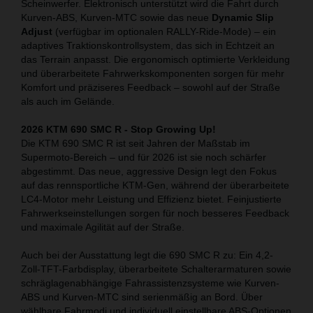
Scheinwerfer. Elektronisch unterstützt wird die Fahrt durch
Kurven-ABS, Kurven-MTC sowie das neue
Dynamic Slip
Adjust
(verfügbar im optionalen RALLY-Ride-Mode) – ein
adaptives Traktionskontrollsystem, das sich in Echtzeit an
das Terrain anpasst. Die ergonomisch optimierte Verkleidung
und überarbeitete Fahrwerkskomponenten sorgen für mehr
Komfort und präziseres Feedback – sowohl auf der Straße
als auch im Gelände.
2026 KTM 690 SMC R - Stop Growing Up!
Die KTM 690 SMC R ist seit Jahren der Maßstab im
Supermoto-Bereich – und für 2026 ist sie noch schärfer
abgestimmt. Das neue, aggressive Design legt den Fokus
auf das rennsportliche KTM-Gen, während der überarbeitete
LC4-Motor mehr Leistung und Effizienz bietet. Feinjustierte
Fahrwerkseinstellungen sorgen für noch besseres Feedback
und maximale Agilität auf der Straße.
Auch bei der Ausstattung legt die 690 SMC R zu: Ein 4,2-
Zoll-TFT-Farbdisplay, überarbeitete Schalterarmaturen sowie
schräglagenabhängige Fahrassistenzsysteme wie Kurven-
ABS und Kurven-MTC sind serienmäßig an Bord. Über
wählbare Fahrmodi und individuell einstellbare ABS-Optionen