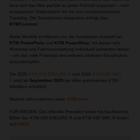
lässt sich das Bike perfekt an jeden Fahrstil anpassen – vom
entspannten Stadtverkehr bis hin zum kompromisslosen
Trackday. Die Smartphone-Integration erfolgt über
KTMConnect
.
Beide Modelle profitieren von der kompletten Auswahl an
KTM PowerParts
und
KTM PowerWear
, mit denen sich
Motorrad und Fahrerausstattung individuell aufwerten lassen
– um das volle Potenzial des weltweit stärksten Einzylinders
auszuschöpfen.
Die 2026
KTM 690 ENDURO R
und 2026
KTM 690 SMC
R
sind ab
September 2025
bei allen autorisierten KTM-
Händlern erhältlich.
Weitere Informationen unter:
KTM.com
.
FÜR MEDIEN: Das offizielle Pressekit sowie hochauflösende
Bilder der KTM 690 ENDURO R und KTM 690 SMC R finden
sich
HIER
.