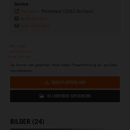
Service
Plaintext
-
Pressetext (2583 Zeichen)
Seite drucken
Link versenden
URL Links
media.ktm.com
press.ktm.com
Sie können den gesamten Inhalt dieser Pressemitteilung als .zip-Datei
herunterladen:
DIREKT-DOWNLOAD
IN LIGHTBOX SPEICHERN
BILDER (24)