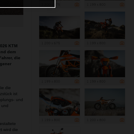
1 200 x 675
1 199 x 800
1 200 x 675
1 199 x 800
 2026 KTM
und dem
ahrer, die
egener
1 199 x 800
1 199 x 800
ie die
zstück ist
pplungs- und
t und
1 199 x 800
1 200 x 800
estaltete
t wird die