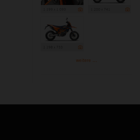
1 199 x 1 093
1 200 x 741
1 198 x 733
weitere ...