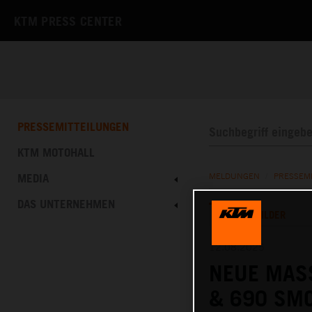
KTM PRESS CENTER
PRESSEMITTEILUNGEN
KTM MOTOHALL
MEDIA
MELDUNGEN
/
PRESSEM
DAS UNTERNEHMEN
TEXT
BILDER
12.08.2025
NEUE MASS
& 690 SM