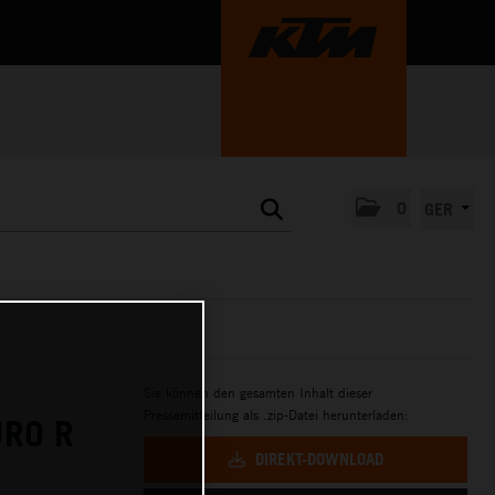
0
GER
Sie können den gesamten Inhalt dieser
Pressemitteilung als .zip-Datei herunterladen:
URO R
DIREKT-DOWNLOAD