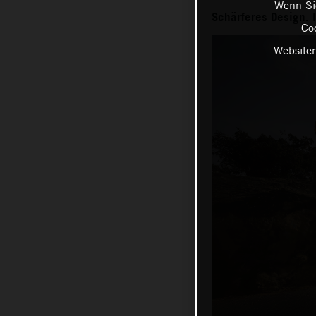
Wenn Sie
Schärferes Design. 
Coo
Websiten