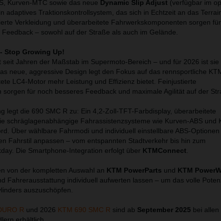
BS, Kurven-MTC sowie das neue
Dynamic Slip Adjust
(verfügbar im op
 adaptives Traktionskontrollsystem, das sich in Echtzeit an das Terrai
ierte Verkleidung und überarbeitete Fahrwerkskomponenten sorgen fü
 Feedback – sowohl auf der Straße als auch im Gelände.
- Stop Growing Up!
seit Jahren der Maßstab im Supermoto-Bereich – und für 2026 ist sie
as neue, aggressive Design legt den Fokus auf das rennsportliche K
te LC4-Motor mehr Leistung und Effizienz bietet. Feinjustierte
 sorgen für noch besseres Feedback und maximale Agilität auf der Str
ng legt die 690 SMC R zu: Ein 4,2-Zoll-TFT-Farbdisplay, überarbeitete
wie schräglagenabhängige Fahrassistenzsysteme wie Kurven-ABS und
rd. Über wählbare Fahrmodi und individuell einstellbare ABS-Optionen 
den Fahrstil anpassen – vom entspannten Stadtverkehr bis hin zum
ay. Die Smartphone-Integration erfolgt über
KTMConnect
.
ren von der kompletten Auswahl an
KTM PowerParts
und
KTM PowerW
d Fahrerausstattung individuell aufwerten lassen – um das volle Poten
ylinders auszuschöpfen.
DURO R
und 2026
KTM 690 SMC R
sind ab
September 2025
bei allen
ern erhältlich.