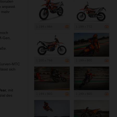
tionalen
n anpasst.
r mehr
1 199 x 984
1 199 x 772
 noch
TM-Gen,
aße.
1 200 x 766
1 199 x 800
 Kurven-MTC
lässt sich
ear
, mit
1 199 x 800
1 199 x 800
zial des