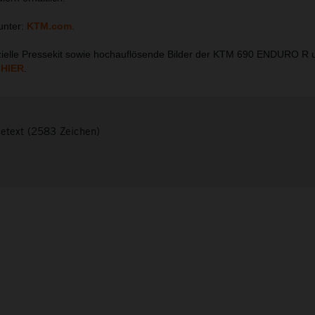
unter:
KTM.com
.
ielle Pressekit sowie hochauflösende Bilder der KTM 690 ENDURO R
h
HIER
.
setext (2583 Zeichen)