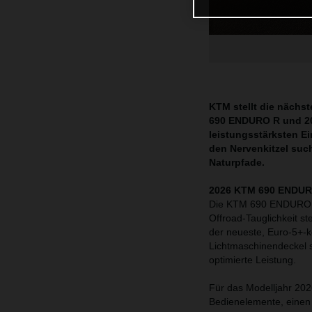
KTM stellt die nächs
690 ENDURO R und 20
leistungsstärksten Ei
den Nervenkitzel suc
Naturpfade.
2026 KTM 690 ENDURO 
Die KTM 690 ENDURO R s
Offroad-Tauglichkeit st
der neueste, Euro-5+-
Lichtmaschinendeckel s
optimierte Leistung.
Für das Modelljahr 202
Bedienelemente, einen 