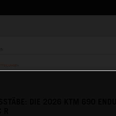
ITTEILUNGEN
STÄBE: DIE 2026 KTM 690 END
C R