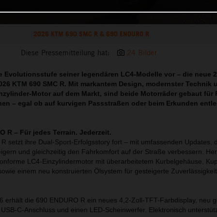
2026 KTM 690 SMC R & 690 ENDURO R
Diese Pressemitteilung hat:
24 Bilder
te Evolutionsstufe seiner legendären LC4-Modelle vor – die neue
26 KTM 690 SMC R. Mit markantem Design, modernster Technik 
nzylinder-Motor auf dem Markt, sind beide Motorräder gebaut für F
hen – egal ob auf kurvigen Passstraßen oder beim Erkunden entl
R – Für jedes Terrain. Jederzeit.
etzt ihre Dual-Sport-Erfolgsstory fort – mit umfassenden Updates, d
eigern und gleichzeitig den Fahrkomfort auf der Straße verbessern. Her
konforme LC4-Einzylindermotor mit überarbeitetem Kurbelgehäuse, Ku
owie einem neu konstruierten Ölsystem für gesteigerte Zuverlässigkei
6 erhält die 690 ENDURO R ein neues 4,2-Zoll-TFT-Farbdisplay, neu g
USB-C-Anschluss und einen LED-Scheinwerfer. Elektronisch unterstütz