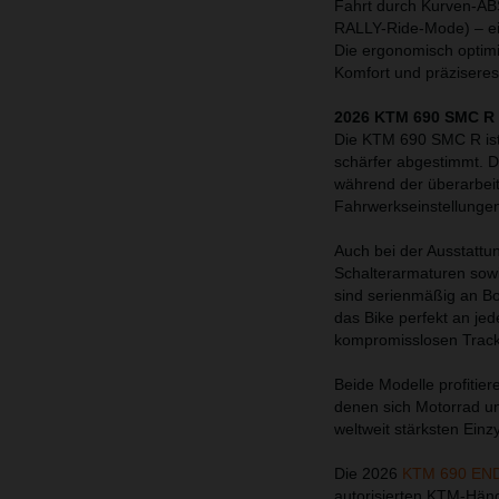
Fahrt durch Kurven-A
RALLY-Ride-Mode) – ein
Die ergonomisch optim
Komfort und präziseres
2026 KTM 690 SMC R 
Die KTM 690 SMC R ist 
schärfer abgestimmt. D
während der überarbeite
Fahrwerkseinstellungen
Auch bei der Ausstattu
Schalterarmaturen so
sind serienmäßig an Bo
das Bike perfekt an je
kompromisslosen Trackd
Beide Modelle profitie
denen sich Motorrad un
weltweit stärksten Einz
Die 2026
KTM 690 EN
autorisierten KTM-Händl