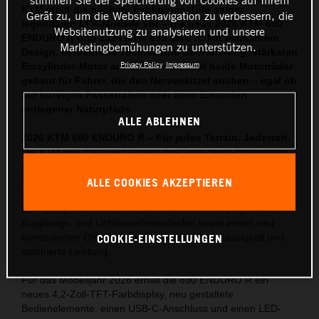
KTM stellt die nächste Evolutionsstufe seiner
Gerät zu, um die Websitenavigation zu verbessern, die
legendären LC4-Modelle vor – die neue 2026 KTM 690
Websitenutzung zu analysieren und unsere
ENDURO R und 2026 KTM 690 SMC R. Mit markantem
Marketingbemühungen zu unterstützen.
Design, modernster Technik und dem leistungsstärksten
Privacy Policy
Impressum
Einzylinder-Motor auf dem Markt, sind beide Motorräder
gebaut für Fahrer, die den Nervenkitzel suchen – egal ob
auf kurvigen Passstraßen oder beim Erkunden
entlegener Naturpfade.
ALLE ABLEHNEN
2026 KTM 690 ENDURO R – Für jedes Terrain. Jederzeit.
Die KTM 690 ENDURO R setzt ihre Dual-Sport-Erfolgsstory
fort – mit umfassenden Updates, die die Offroad-Tauglichkeit
steigern und gleichzeitig den Fahrkomfort auf der Straße
ALLE COOKIES AKZEPTIEREN
verbessern. Herzstück ist der neueste, Euro-5+-konforme
LC4-Einzylindermotor mit überarbeitetem Kurbelgehäuse,
Kupplungs- und Lichtmaschinendeckel sowie einem neu
COOKIE-EINSTELLUNGEN
konstruierten Ölsystem für gesteigerte Zuverlässigkeit und
optimierte Leistung.
Für das Modelljahr 2026 erhält die 690 ENDURO R ein
neues 4,2-Zoll-TFT-Farbdisplay, neu gestaltete
Bedienelemente, einen USB-C-Anschluss und einen LED-