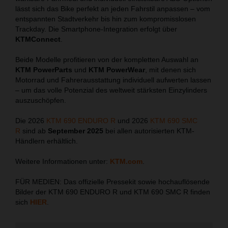
lässt sich das Bike perfekt an jeden Fahrstil anpassen – vom
entspannten Stadtverkehr bis hin zum kompromisslosen
Trackday. Die Smartphone-Integration erfolgt über
KTMConnect
.
Beide Modelle profitieren von der kompletten Auswahl an
KTM PowerParts
und
KTM PowerWear
, mit denen sich
Motorrad und Fahrerausstattung individuell aufwerten lassen
– um das volle Potenzial des weltweit stärksten Einzylinders
auszuschöpfen.
Die 2026
KTM 690 ENDURO R
und 2026
KTM 690 SMC
R
sind ab
September 2025
bei allen autorisierten KTM-
Händlern erhältlich.
Weitere Informationen unter:
KTM.com
.
FÜR MEDIEN: Das offizielle Pressekit sowie hochauflösende
Bilder der KTM 690 ENDURO R und KTM 690 SMC R finden
sich
HIER
.