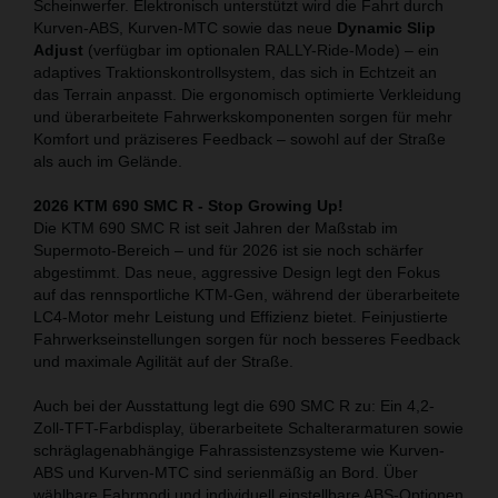
Scheinwerfer. Elektronisch unterstützt wird die Fahrt durch
Kurven-ABS, Kurven-MTC sowie das neue
Dynamic Slip
Adjust
(verfügbar im optionalen RALLY-Ride-Mode) – ein
adaptives Traktionskontrollsystem, das sich in Echtzeit an
das Terrain anpasst. Die ergonomisch optimierte Verkleidung
und überarbeitete Fahrwerkskomponenten sorgen für mehr
Komfort und präziseres Feedback – sowohl auf der Straße
als auch im Gelände.
2026 KTM 690 SMC R - Stop Growing Up!
Die KTM 690 SMC R ist seit Jahren der Maßstab im
Supermoto-Bereich – und für 2026 ist sie noch schärfer
abgestimmt. Das neue, aggressive Design legt den Fokus
auf das rennsportliche KTM-Gen, während der überarbeitete
LC4-Motor mehr Leistung und Effizienz bietet. Feinjustierte
Fahrwerkseinstellungen sorgen für noch besseres Feedback
und maximale Agilität auf der Straße.
Auch bei der Ausstattung legt die 690 SMC R zu: Ein 4,2-
Zoll-TFT-Farbdisplay, überarbeitete Schalterarmaturen sowie
schräglagenabhängige Fahrassistenzsysteme wie Kurven-
ABS und Kurven-MTC sind serienmäßig an Bord. Über
wählbare Fahrmodi und individuell einstellbare ABS-Optionen