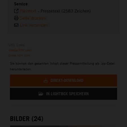
Service
Plaintext
-
Pressetext (2583 Zeichen)
Seite drucken
Link versenden
URL Links
media.ktm.com
press.ktm.com
Sie können den gesamten Inhalt dieser Pressemitteilung als .zip-Datei
herunterladen:
DIREKT-DOWNLOAD
IN LIGHTBOX SPEICHERN
BILDER (24)