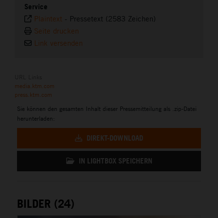
Service
Plaintext
-
Pressetext (2583 Zeichen)
Seite drucken
Link versenden
URL Links
media.ktm.com
press.ktm.com
Sie können den gesamten Inhalt dieser Pressemitteilung als .zip-Datei
herunterladen:
DIREKT-DOWNLOAD
IN LIGHTBOX SPEICHERN
BILDER (24)