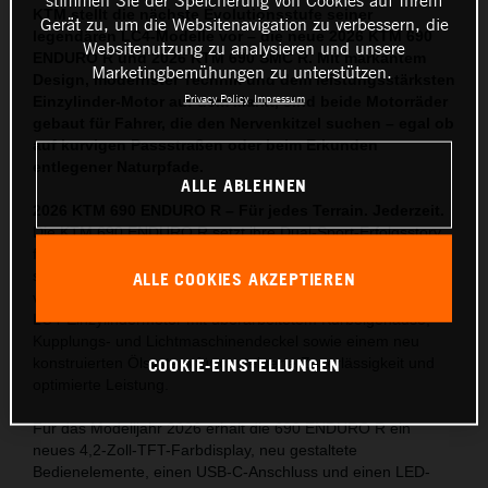
KTM stellt die nächste Evolutionsstufe seiner
Gerät zu, um die Websitenavigation zu verbessern, die
legendären LC4-Modelle vor – die neue 2026 KTM 690
Websitenutzung zu analysieren und unsere
ENDURO R und 2026 KTM 690 SMC R. Mit markantem
Marketingbemühungen zu unterstützen.
Design, modernster Technik und dem leistungsstärksten
Privacy Policy
Impressum
Einzylinder-Motor auf dem Markt, sind beide Motorräder
gebaut für Fahrer, die den Nervenkitzel suchen – egal ob
auf kurvigen Passstraßen oder beim Erkunden
entlegener Naturpfade.
ALLE ABLEHNEN
2026 KTM 690 ENDURO R – Für jedes Terrain. Jederzeit.
Die KTM 690 ENDURO R setzt ihre Dual-Sport-Erfolgsstory
fort – mit umfassenden Updates, die die Offroad-Tauglichkeit
steigern und gleichzeitig den Fahrkomfort auf der Straße
ALLE COOKIES AKZEPTIEREN
verbessern. Herzstück ist der neueste, Euro-5+-konforme
LC4-Einzylindermotor mit überarbeitetem Kurbelgehäuse,
Kupplungs- und Lichtmaschinendeckel sowie einem neu
COOKIE-EINSTELLUNGEN
konstruierten Ölsystem für gesteigerte Zuverlässigkeit und
optimierte Leistung.
Für das Modelljahr 2026 erhält die 690 ENDURO R ein
neues 4,2-Zoll-TFT-Farbdisplay, neu gestaltete
Bedienelemente, einen USB-C-Anschluss und einen LED-