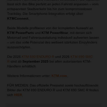
lässt sich das Bike perfekt an jeden Fahrstil anpassen – vom
entspannten Stadtverkehr bis hin zum kompromisslosen
Trackday. Die Smartphone-Integration erfolgt über
KTMConnect
.
Beide Modelle profitieren von der kompletten Auswahl an
KTM PowerParts
und
KTM PowerWear
, mit denen sich
Motorrad und Fahrerausstattung individuell aufwerten lassen
– um das volle Potenzial des weltweit stärksten Einzylinders
auszuschöpfen.
Die 2026
KTM 690 ENDURO R
und 2026
KTM 690 SMC
R
sind ab
September 2025
bei allen autorisierten KTM-
Händlern erhältlich.
Weitere Informationen unter:
KTM.com
.
FÜR MEDIEN: Das offizielle Pressekit sowie hochauflösende
Bilder der KTM 690 ENDURO R und KTM 690 SMC R finden
sich
HIER
.