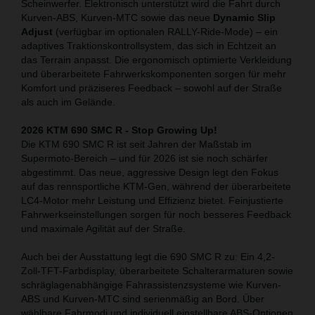
Scheinwerfer. Elektronisch unterstützt wird die Fahrt durch
Kurven-ABS, Kurven-MTC sowie das neue
Dynamic Slip
Adjust
(verfügbar im optionalen RALLY-Ride-Mode) – ein
adaptives Traktionskontrollsystem, das sich in Echtzeit an
das Terrain anpasst. Die ergonomisch optimierte Verkleidung
und überarbeitete Fahrwerkskomponenten sorgen für mehr
Komfort und präziseres Feedback – sowohl auf der Straße
als auch im Gelände.
2026 KTM 690 SMC R - Stop Growing Up!
Die KTM 690 SMC R ist seit Jahren der Maßstab im
Supermoto-Bereich – und für 2026 ist sie noch schärfer
abgestimmt. Das neue, aggressive Design legt den Fokus
auf das rennsportliche KTM-Gen, während der überarbeitete
LC4-Motor mehr Leistung und Effizienz bietet. Feinjustierte
Fahrwerkseinstellungen sorgen für noch besseres Feedback
und maximale Agilität auf der Straße.
Auch bei der Ausstattung legt die 690 SMC R zu: Ein 4,2-
Zoll-TFT-Farbdisplay, überarbeitete Schalterarmaturen sowie
schräglagenabhängige Fahrassistenzsysteme wie Kurven-
ABS und Kurven-MTC sind serienmäßig an Bord. Über
wählbare Fahrmodi und individuell einstellbare ABS-Optionen