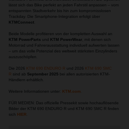
lässt sich das Bike perfekt an jeden Fahrstil anpassen – vom
entspannten Stadtverkehr bis hin zum kompromisslosen
Trackday. Die Smartphone-Integration erfolgt über
KTMConnect
.
Beide Modelle profitieren von der kompletten Auswahl an
KTM PowerParts
und
KTM PowerWear
, mit denen sich
Motorrad und Fahrerausstattung individuell aufwerten lassen
– um das volle Potenzial des weltweit stärksten Einzylinders
auszuschöpfen.
Die 2026
KTM 690 ENDURO R
und 2026
KTM 690 SMC
R
sind ab
September 2025
bei allen autorisierten KTM-
Händlern erhältlich.
Weitere Informationen unter:
KTM.com
.
FÜR MEDIEN: Das offizielle Pressekit sowie hochauflösende
Bilder der KTM 690 ENDURO R und KTM 690 SMC R finden
sich
HIER
.