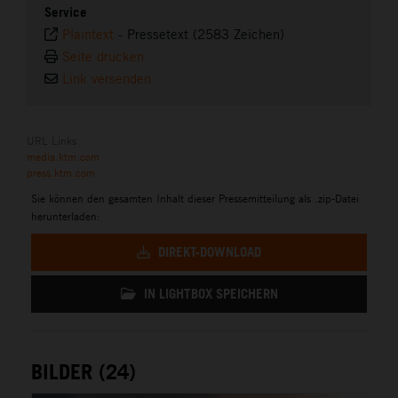
Service
Plaintext
-
Pressetext (2583 Zeichen)
Seite drucken
Link versenden
URL Links
media.ktm.com
press.ktm.com
Sie können den gesamten Inhalt dieser Pressemitteilung als .zip-Datei
herunterladen:
DIREKT-DOWNLOAD
IN LIGHTBOX SPEICHERN
BILDER (24)