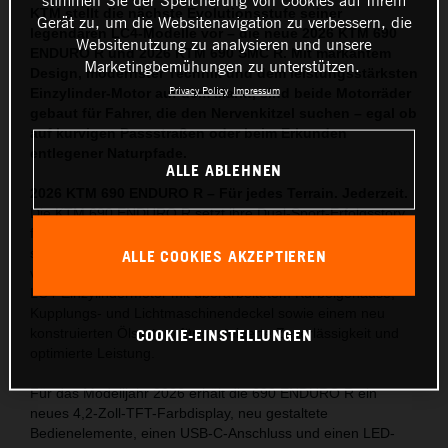
KTM stellt die nächste Evolutionsstufe seiner
Gerät zu, um die Websitenavigation zu verbessern, die
legendären LC4-Modelle vor – die neue 2026 KTM 690
Websitenutzung zu analysieren und unsere
ENDURO R und 2026 KTM 690 SMC R. Mit markantem
Marketingbemühungen zu unterstützen.
Design, modernster Technik und dem leistungsstärksten
Privacy Policy
Impressum
Einzylinder-Motor auf dem Markt, sind beide Motorräder
gebaut für Fahrer, die den Nervenkitzel suchen – egal ob
auf kurvigen Passstraßen oder beim Erkunden
entlegener Naturpfade.
ALLE ABLEHNEN
2026 KTM 690 ENDURO R – Für jedes Terrain. Jederzeit.
Die KTM 690 ENDURO R setzt ihre Dual-Sport-Erfolgsstory
fort – mit umfassenden Updates, die die Offroad-Tauglichkeit
steigern und gleichzeitig den Fahrkomfort auf der Straße
ALLE COOKIES AKZEPTIEREN
verbessern. Herzstück ist der neueste, Euro-5+-konforme
LC4-Einzylindermotor mit überarbeitetem Kurbelgehäuse,
Kupplungs- und Lichtmaschinendeckel sowie einem neu
COOKIE-EINSTELLUNGEN
konstruierten Ölsystem für gesteigerte Zuverlässigkeit und
optimierte Leistung.
Für das Modelljahr 2026 erhält die 690 ENDURO R ein
neues 4,2-Zoll-TFT-Farbdisplay, neu gestaltete
Bedienelemente, einen USB-C-Anschluss und einen LED-