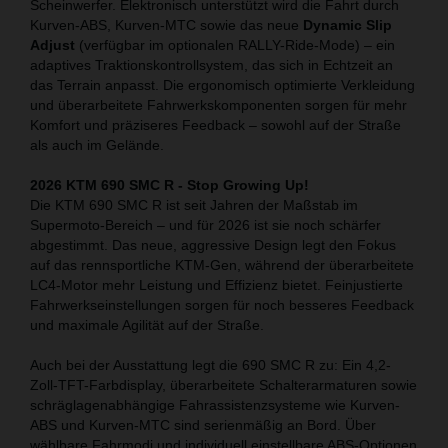
Scheinwerfer. Elektronisch unterstützt wird die Fahrt durch
Kurven-ABS, Kurven-MTC sowie das neue
Dynamic Slip
Adjust
(verfügbar im optionalen RALLY-Ride-Mode) – ein
adaptives Traktionskontrollsystem, das sich in Echtzeit an
das Terrain anpasst. Die ergonomisch optimierte Verkleidung
und überarbeitete Fahrwerkskomponenten sorgen für mehr
Komfort und präziseres Feedback – sowohl auf der Straße
als auch im Gelände.
2026 KTM 690 SMC R - Stop Growing Up!
Die KTM 690 SMC R ist seit Jahren der Maßstab im
Supermoto-Bereich – und für 2026 ist sie noch schärfer
abgestimmt. Das neue, aggressive Design legt den Fokus
auf das rennsportliche KTM-Gen, während der überarbeitete
LC4-Motor mehr Leistung und Effizienz bietet. Feinjustierte
Fahrwerkseinstellungen sorgen für noch besseres Feedback
und maximale Agilität auf der Straße.
Auch bei der Ausstattung legt die 690 SMC R zu: Ein 4,2-
Zoll-TFT-Farbdisplay, überarbeitete Schalterarmaturen sowie
schräglagenabhängige Fahrassistenzsysteme wie Kurven-
ABS und Kurven-MTC sind serienmäßig an Bord. Über
wählbare Fahrmodi und individuell einstellbare ABS-Optionen