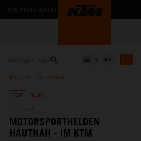
KTM PRESS CENTER
0
GER
PRESSEMITTEILUNGEN
MELDUNGEN
/
KTM MOTOHALL
KTM MOTOHALL
TEXT
BILDER
MEDIA
DAS UNTERNEHMEN
12.12.2025
MOTORSPORTHELDEN
HAUTNAH - IM KTM