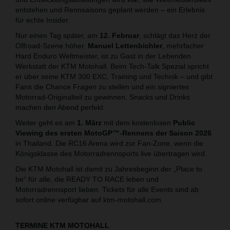
entstehen und Rennsaisons geplant werden – ein Erlebnis
für echte Insider.
Nur einen Tag später, am
12. Februar
, schlägt das Herz der
Offroad-Szene höher.
Manuel Lettenbichler
, mehrfacher
Hard Enduro Weltmeister, ist zu Gast in der Lebenden
Werkstatt der KTM Motohall. Beim Tech-Talk Spezial spricht
er über seine KTM 300 EXC, Training und Technik – und gibt
Fans die Chance Fragen zu stellen und ein signiertes
Motorrad-Originalteil zu gewinnen. Snacks und Drinks
machen den Abend perfekt.
Weiter geht es am
1. März
mit dem kostenlosen
Public
Viewing des ersten MotoGP™-Rennens der Saison 2026
in Thailand. Die RC16 Arena wird zur Fan-Zone, wenn die
Königsklasse des Motorradrennsports live übertragen wird.
Die KTM Motohall ist damit zu Jahresbeginn der „Place to
be“ für alle, die READY TO RACE leben und
Motorradrennsport lieben. Tickets für alle Events sind ab
sofort online verfügbar auf ktm-motohall.com.
TERMINE KTM MOTOHALL