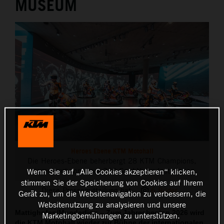
MUSEUM
Heroes Ebene KTM Motohall
Die Heroes-Ebene beherbergt 28 KTM Champions,
eingerahmt von einer 360-Grad Video Installation
Wenn Sie auf „Alle Cookies akzeptieren“ klicken,
stimmen Sie der Speicherung von Cookies auf Ihrem
Diese Pressemitteilung hat:
6 Bilder
Gerät zu, um die Websitenavigation zu verbessern, die
Websitenutzung zu analysieren und unsere
Mattighofen/Munderfing – Zum Jahresbeginn 2026 wird
Marketingbemühungen zu unterstützen.
die KTM Motohall wieder zur Bühne der internationalen