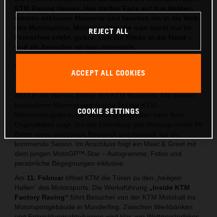
KTM Racing Heroes. Hier treffen Fans auf ihre Helden,
erleben exklusive Momente und tauchen ein in die Welt
des Motorsports. Motorsportler, die man sonst nur im
REJECT ALL
Fernsehen erlebt, geben sich die Klinke in die Hand –
und als Besucher ist man mittendrin.
Den Auftakt macht am
14. Januar 2026
Pedro Acosta. Der
ACCEPT ALL COOKIES
spanische MotoGP™-Pilot des Red Bull KTM Factory Racing
Teams enthüllt sein Moto2™-Weltmeisterbike aus der Saison
2023 in der Heroes-Ebene des KTM Museums. Mit diesem
besonderen Moment wird Acosta Teil der KTM-
COOKIE SETTINGS
Weltmeistergalerie, die 28 Racing-Legenden samt ihrer
Originalbikes zeigt. Vor der Enthüllung gibt Motorsportchef Pit
Beirer einen exklusiven Rückblick und Ausblick auf die
kommende Saison. Im Anschluss folgt ein Meet & Greet mit
dem jungen MotoGP™-Star – Autogramme, Fotos und
persönliche Begegnungen inklusive.
Am
11. Februar
öffnet KTM die Türen zu den „heiligen
Hallen“ des Motorsports. Die Werksführung
„Inside KTM
Factory Racing“
führt Besucher von der KTM Motohall ins
Motorsportgebäude in Munderfing. Zwischen Werkbänken
und Entwicklungsabteilungen wird klar, wie Weltmeisterbikes