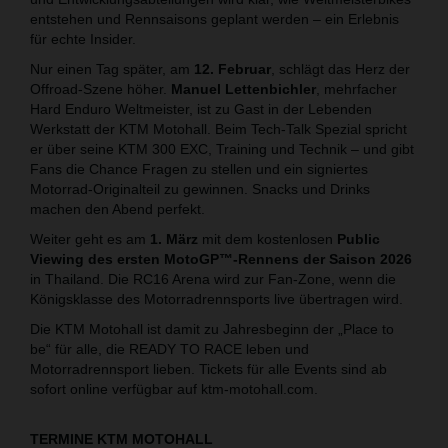
entstehen und Rennsaisons geplant werden – ein Erlebnis
für echte Insider.
Nur einen Tag später, am
12. Februar
, schlägt das Herz der
Offroad-Szene höher.
Manuel Lettenbichler
, mehrfacher
Hard Enduro Weltmeister, ist zu Gast in der Lebenden
Werkstatt der KTM Motohall. Beim Tech-Talk Spezial spricht
er über seine KTM 300 EXC, Training und Technik – und gibt
Fans die Chance Fragen zu stellen und ein signiertes
Motorrad-Originalteil zu gewinnen. Snacks und Drinks
machen den Abend perfekt.
Weiter geht es am
1. März
mit dem kostenlosen
Public
Viewing des ersten MotoGP™-Rennens der Saison 2026
in Thailand. Die RC16 Arena wird zur Fan-Zone, wenn die
Königsklasse des Motorradrennsports live übertragen wird.
Die KTM Motohall ist damit zu Jahresbeginn der „Place to
be“ für alle, die READY TO RACE leben und
Motorradrennsport lieben. Tickets für alle Events sind ab
sofort online verfügbar auf ktm-motohall.com.
TERMINE KTM MOTOHALL