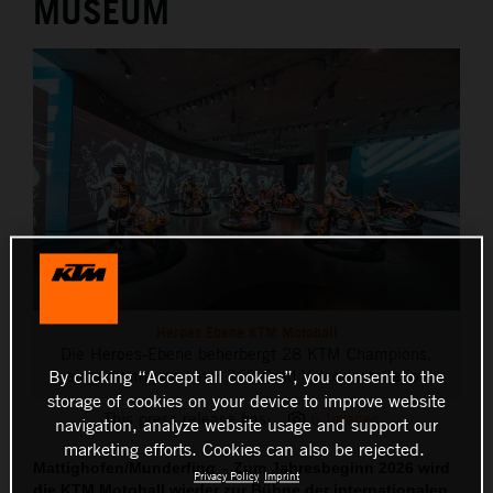
MUSEUM
THE COMPANY
Heroes Ebene KTM Motohall
Die Heroes-Ebene beherbergt 28 KTM Champions,
eingerahmt von einer 360-Grad Video Installation
By clicking “Accept all cookies”, you consent to the
storage of cookies on your device to improve website
This press release has:
6 Images
navigation, analyze website usage and support our
marketing efforts. Cookies can also be rejected.
Mattighofen/Munderfing – Zum Jahresbeginn 2026 wird
Privacy Policy
Imprint
die KTM Motohall wieder zur Bühne der internationalen