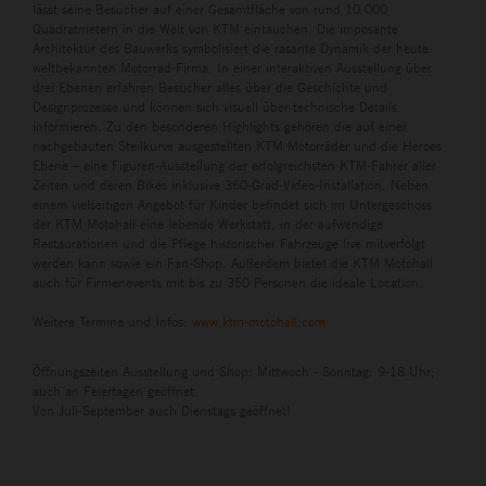
lässt seine Besucher auf einer Gesamtfläche von rund 10.000
Quadratmetern in die Welt von KTM eintauchen. Die imposante
Architektur des Bauwerks symbolisiert die rasante Dynamik der heute
weltbekannten Motorrad-Firma. In einer interaktiven Ausstellung über
drei Ebenen erfahren Besucher alles über die Geschichte und
Designprozesse und können sich visuell über technische Details
informieren. Zu den besonderen Highlights gehören die auf einer
nachgebauten Steilkurve ausgestellten KTM Motorräder und die Heroes
Ebene – eine Figuren-Ausstellung der erfolgreichsten KTM-Fahrer aller
Zeiten und deren Bikes inklusive 360-Grad-Video-Installation. Neben
einem vielseitigen Angebot für Kinder befindet sich im Untergeschoss
der KTM Motohall eine lebende Werkstatt, in der aufwendige
Restaurationen und die Pflege historischer Fahrzeuge live mitverfolgt
werden kann sowie ein Fan-Shop. Außerdem bietet die KTM Motohall
auch für Firmenevents mit bis zu 350 Personen die ideale Location.
Weitere Termine und Infos:
www.ktm-motohall.com
Öffnungszeiten Ausstellung und Shop: Mittwoch - Sonntag: 9-18 Uhr;
auch an Feiertagen geöffnet.
Von Juli-September auch Dienstags geöffnet!