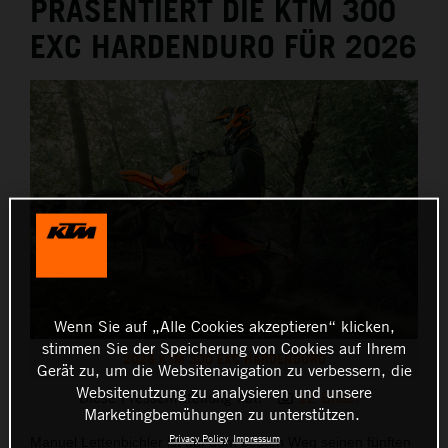
PRÄSENTIERT DIE KTM 300
EXC HARDENDURO FÜR 2026
Wenn Sie auf „Alle Cookies akzeptieren“ klicken,
stimmen Sie der Speicherung von Cookies auf Ihrem
2026 KTM 300 EXC HARDENDURO
Gerät zu, um die Websitenavigation zu verbessern, die
Websitenutzung zu analysieren und unsere
Diese Pressemitteilung hat:
12 Bilder
Marketingbemühungen zu unterstützen.
Privacy Policy
Impressum
Manuel Lettenbichler ist auf dem besten Weg seinen fünften