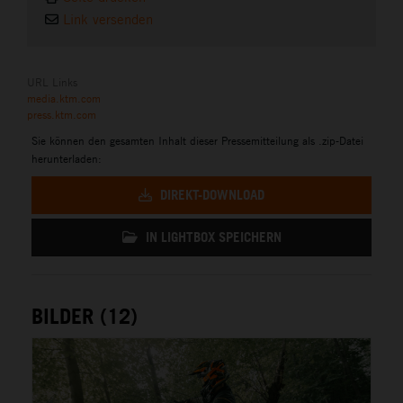
Link versenden
URL Links
media.ktm.com
press.ktm.com
Sie können den gesamten Inhalt dieser Pressemitteilung als .zip-Datei
herunterladen:
DIREKT-DOWNLOAD
IN LIGHTBOX SPEICHERN
BILDER (12)