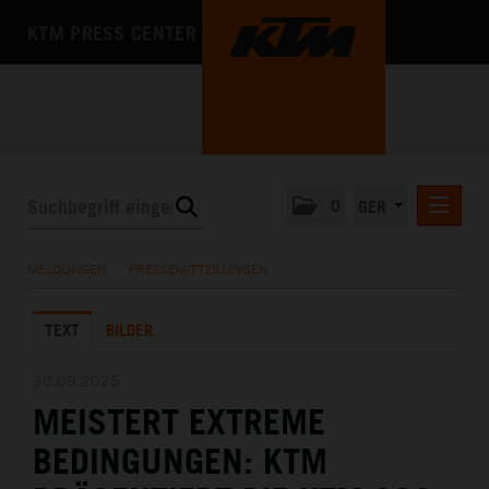
KTM PRESS CENTER
0
GER
PRESSEMITTEILUNGEN
MELDUNGEN
/
PRESSEMITTEILUNGEN
KTM MOTOHALL
TEXT
BILDER
MEDIA
DAS UNTERNEHMEN
30.09.2025
MEISTERT EXTREME
BEDINGUNGEN: KTM