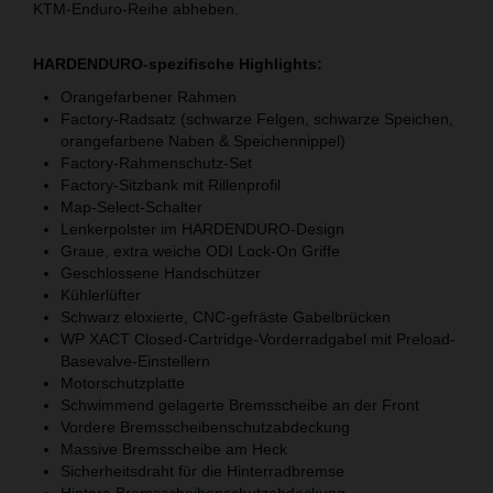
KTM-Enduro-Reihe abheben.
HARDENDURO-spezifische Highlights:
Orangefarbener Rahmen
Factory-Radsatz (schwarze Felgen, schwarze Speichen,
orangefarbene Naben & Speichennippel)
Factory-Rahmenschutz-Set
Factory-Sitzbank mit Rillenprofil
Map-Select-Schalter
Lenkerpolster im HARDENDURO-Design
Graue, extra weiche ODI Lock-On Griffe
Geschlossene Handschützer
Kühlerlüfter
Schwarz eloxierte, CNC-gefräste Gabelbrücken
WP XACT Closed-Cartridge-Vorderradgabel mit Preload-
Basevalve-Einstellern
Motorschutzplatte
Schwimmend gelagerte Bremsscheibe an der Front
Vordere Bremsscheibenschutzabdeckung
Massive Bremsscheibe am Heck
Sicherheitsdraht für die Hinterradbremse
Hintere Bremsscheibenschutzabdeckung