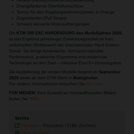
Orangefarbener Öleinfüllverschluss
Schutz für den Kupplungsnehmerzylinder in Orange
Zugschlaufen (Pull Straps)
Schwarz eloxierte Motoraufhängungen
Die
KTM 300 EXC HARDENDURO des Modelljahres 2026
ist das Ergebnis jahrelanger Entwicklungsarbeit im hart
umkämpften Wettbewerb der internationalen Hard-Enduro-
Szene. Sie bringt dynamische, rennsport-erprobte
Performance, praktische Ergonomie und modernste
Technologie an den Start – inklusive Euro-5+-Homologation.
Die Auslieferung der ersten Modelle beginnt im
September
2025
direkt ab dem KTM-Werk in
Mattighofen
.
Für weitere Informationen besuchen Sie
ktm.com
.
FÜR MEDIEN
: Eine Auswahl an hochauflösenden Bildern
finden Sie
HIER
.
Service
Plaintext
-
Pressetext (3186 Zeichen)
Seite drucken