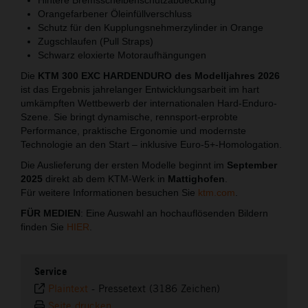
Orangefarbener Öleinfüllverschluss
Schutz für den Kupplungsnehmerzylinder in Orange
Zugschlaufen (Pull Straps)
Schwarz eloxierte Motoraufhängungen
Die
KTM 300 EXC HARDENDURO des Modelljahres 2026
ist das Ergebnis jahrelanger Entwicklungsarbeit im hart
umkämpften Wettbewerb der internationalen Hard-Enduro-
Szene. Sie bringt dynamische, rennsport-erprobte
Performance, praktische Ergonomie und modernste
Technologie an den Start – inklusive Euro-5+-Homologation.
Die Auslieferung der ersten Modelle beginnt im
September
2025
direkt ab dem KTM-Werk in
Mattighofen
.
Für weitere Informationen besuchen Sie
ktm.com
.
FÜR MEDIEN
: Eine Auswahl an hochauflösenden Bildern
finden Sie
HIER
.
Service
Plaintext
-
Pressetext (3186 Zeichen)
Seite drucken