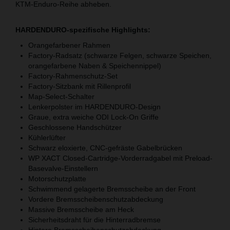
KTM-Enduro-Reihe abheben.
HARDENDURO-spezifische Highlights:
Orangefarbener Rahmen
Factory-Radsatz (schwarze Felgen, schwarze Speichen,
orangefarbene Naben & Speichennippel)
Factory-Rahmenschutz-Set
Factory-Sitzbank mit Rillenprofil
Map-Select-Schalter
Lenkerpolster im HARDENDURO-Design
Graue, extra weiche ODI Lock-On Griffe
Geschlossene Handschützer
Kühlerlüfter
Schwarz eloxierte, CNC-gefräste Gabelbrücken
WP XACT Closed-Cartridge-Vorderradgabel mit Preload-
Basevalve-Einstellern
Motorschutzplatte
Schwimmend gelagerte Bremsscheibe an der Front
Vordere Bremsscheibenschutzabdeckung
Massive Bremsscheibe am Heck
Sicherheitsdraht für die Hinterradbremse
Hintere Bremsscheibenschutzabdeckung