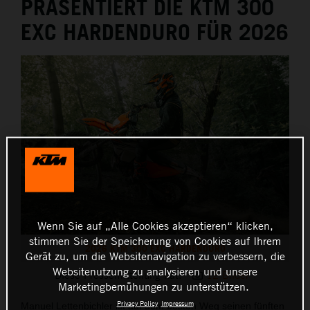
PRÄSENTIERT DIE KTM 300
EXC HARDENDURO FÜR 2026
Wenn Sie auf „Alle Cookies akzeptieren“ klicken,
stimmen Sie der Speicherung von Cookies auf Ihrem
2026 KTM 300 EXC HARDENDURO
Gerät zu, um die Websitenavigation zu verbessern, die
Websitenutzung zu analysieren und unsere
Diese Pressemitteilung hat:
12 Bilder
Marketingbemühungen zu unterstützen.
Privacy Policy
Impressum
Manuel Lettenbichler ist auf dem besten Weg seinen fünften