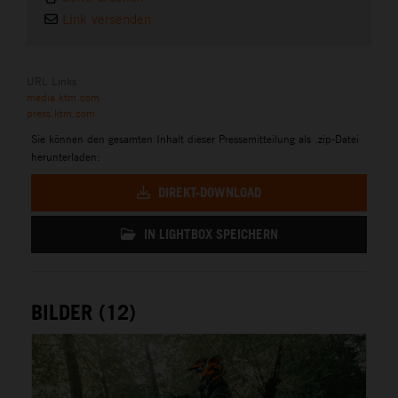
Link versenden
URL Links
media.ktm.com
press.ktm.com
Sie können den gesamten Inhalt dieser Pressemitteilung als .zip-Datei
herunterladen:
DIREKT-DOWNLOAD
IN LIGHTBOX SPEICHERN
BILDER (12)