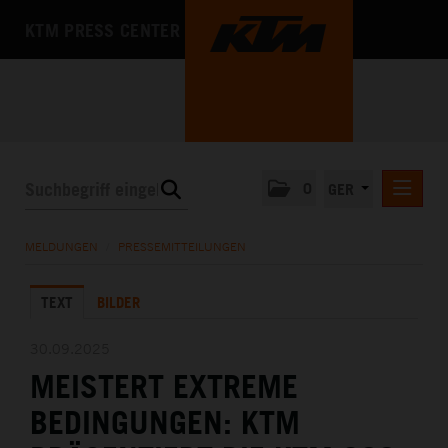
KTM PRESS CENTER
0
GER
PRESSEMITTEILUNGEN
MELDUNGEN
/
PRESSEMITTEILUNGEN
KTM MOTOHALL
TEXT
BILDER
MEDIA
DAS UNTERNEHMEN
30.09.2025
MEISTERT EXTREME
BEDINGUNGEN: KTM