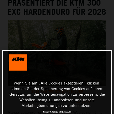
PRÄSENTIERT DIE KTM 300
EXC HARDENDURO FÜR 2026
Wenn Sie auf „Alle Cookies akzeptieren“ klicken,
stimmen Sie der Speicherung von Cookies auf Ihrem
2026 KTM 300 EXC HARDENDURO
Gerät zu, um die Websitenavigation zu verbessern, die
Websitenutzung zu analysieren und unsere
Diese Pressemitteilung hat:
12 Bilder
Marketingbemühungen zu unterstützen.
Privacy Policy
Impressum
Manuel Lettenbichler ist auf dem besten Weg seinen fünften