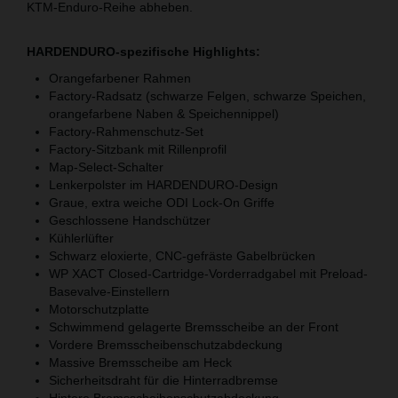
KTM-Enduro-Reihe abheben.
HARDENDURO-spezifische Highlights:
Orangefarbener Rahmen
Factory-Radsatz (schwarze Felgen, schwarze Speichen,
orangefarbene Naben & Speichennippel)
Factory-Rahmenschutz-Set
Factory-Sitzbank mit Rillenprofil
Map-Select-Schalter
Lenkerpolster im HARDENDURO-Design
Graue, extra weiche ODI Lock-On Griffe
Geschlossene Handschützer
Kühlerlüfter
Schwarz eloxierte, CNC-gefräste Gabelbrücken
WP XACT Closed-Cartridge-Vorderradgabel mit Preload-
Basevalve-Einstellern
Motorschutzplatte
Schwimmend gelagerte Bremsscheibe an der Front
Vordere Bremsscheibenschutzabdeckung
Massive Bremsscheibe am Heck
Sicherheitsdraht für die Hinterradbremse
Hintere Bremsscheibenschutzabdeckung