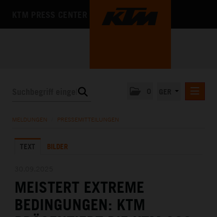
KTM PRESS CENTER
0
GER
PRESSEMITTEILUNGEN
MELDUNGEN
/
PRESSEMITTEILUNGEN
KTM MOTOHALL
TEXT
BILDER
MEDIA
DAS UNTERNEHMEN
30.09.2025
MEISTERT EXTREME
BEDINGUNGEN: KTM