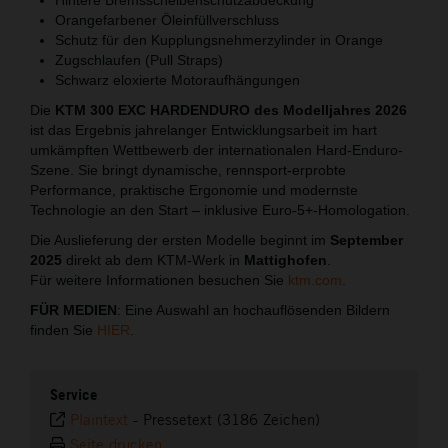
Orangefarbener Öleinfüllverschluss
Schutz für den Kupplungsnehmerzylinder in Orange
Zugschlaufen (Pull Straps)
Schwarz eloxierte Motoraufhängungen
Die
KTM 300 EXC HARDENDURO des Modelljahres 2026
ist das Ergebnis jahrelanger Entwicklungsarbeit im hart
umkämpften Wettbewerb der internationalen Hard-Enduro-
Szene. Sie bringt dynamische, rennsport-erprobte
Performance, praktische Ergonomie und modernste
Technologie an den Start – inklusive Euro-5+-Homologation.
Die Auslieferung der ersten Modelle beginnt im
September
2025
direkt ab dem KTM-Werk in
Mattighofen
.
Für weitere Informationen besuchen Sie
ktm.com
.
FÜR MEDIEN
: Eine Auswahl an hochauflösenden Bildern
finden Sie
HIER
.
Service
Plaintext
-
Pressetext (3186 Zeichen)
Seite drucken