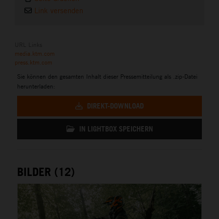
Link versenden
URL Links
media.ktm.com
press.ktm.com
Sie können den gesamten Inhalt dieser Pressemitteilung als .zip-Datei
herunterladen:
DIREKT-DOWNLOAD
IN LIGHTBOX SPEICHERN
BILDER (12)