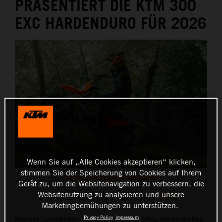
PRÄSENTIERT DIE KTM 300
EXC HARDENDURO FÜR 2026
Wenn Sie auf „Alle Cookies akzeptieren“ klicken,
stimmen Sie der Speicherung von Cookies auf Ihrem
2026 KTM 300 EXC HARDENDURO
Gerät zu, um die Websitenavigation zu verbessern, die
Websitenutzung zu analysieren und unsere
Diese Pressemitteilung hat:
12 Bilder
Marketingbemühungen zu unterstützen.
Privacy Policy
Impressum
Manuel Lettenbichler ist auf dem besten Weg seinen fünften