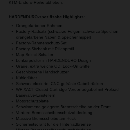
KTM-Enduro-Reihe abheben.
HARDENDURO-spezifische Highlights:
Orangefarbener Rahmen
Factory-Radsatz (schwarze Felgen, schwarze Speichen,
orangefarbene Naben & Speichennippel)
Factory-Rahmenschutz-Set
Factory-Sitzbank mit Rillenprofil
Map-Select-Schalter
Lenkerpolster im HARDENDURO-Design
Graue, extra weiche ODI Lock-On Griffe
Geschlossene Handschützer
Kühlerlüfter
Schwarz eloxierte, CNC-gefräste Gabelbrücken
WP XACT Closed-Cartridge-Vorderradgabel mit Preload-
Basevalve-Einstellern
Motorschutzplatte
Schwimmend gelagerte Bremsscheibe an der Front
Vordere Bremsscheibenschutzabdeckung
Massive Bremsscheibe am Heck
Sicherheitsdraht für die Hinterradbremse
Hintere Bremsscheibenschutzabdeckung