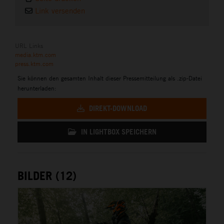
Link versenden
URL Links
media.ktm.com
press.ktm.com
Sie können den gesamten Inhalt dieser Pressemitteilung als .zip-Datei
herunterladen:
DIREKT-DOWNLOAD
IN LIGHTBOX SPEICHERN
BILDER (12)