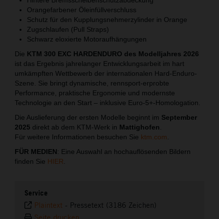
Orangefarbener Öleinfüllverschluss
Schutz für den Kupplungsnehmerzylinder in Orange
Zugschlaufen (Pull Straps)
Schwarz eloxierte Motoraufhängungen
Die
KTM 300 EXC HARDENDURO des Modelljahres 2026
ist das Ergebnis jahrelanger Entwicklungsarbeit im hart
umkämpften Wettbewerb der internationalen Hard-Enduro-
Szene. Sie bringt dynamische, rennsport-erprobte
Performance, praktische Ergonomie und modernste
Technologie an den Start – inklusive Euro-5+-Homologation.
Die Auslieferung der ersten Modelle beginnt im
September
2025
direkt ab dem KTM-Werk in
Mattighofen
.
Für weitere Informationen besuchen Sie
ktm.com
.
FÜR MEDIEN
: Eine Auswahl an hochauflösenden Bildern
finden Sie
HIER
.
Service
Plaintext
-
Pressetext (3186 Zeichen)
Seite drucken