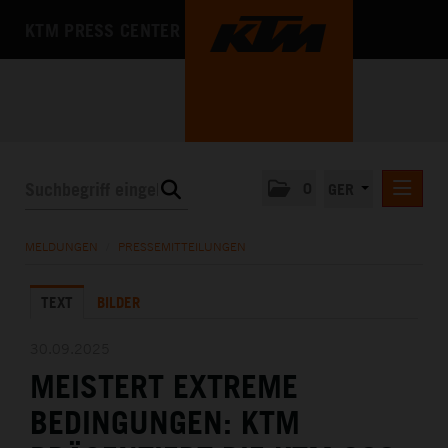
KTM PRESS CENTER
0
GER
PRESSEMITTEILUNGEN
MELDUNGEN
/
PRESSEMITTEILUNGEN
KTM MOTOHALL
TEXT
BILDER
MEDIA
DAS UNTERNEHMEN
30.09.2025
MEISTERT EXTREME
BEDINGUNGEN: KTM