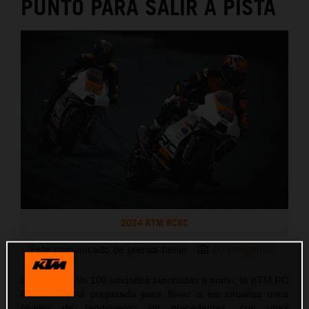
PUNTO PARA SALIR A PISTA
2024 KTM RC8C
Este comunicado de prensa tiene:
10 Imágenes
Limitada a sólo 100 unidades fabricadas a mano, la KTM RC
8C 2024 está preparada para llevar a los circuitos unos
niveles de rendimiento sin precedentes, con unas