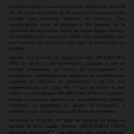
Fabricada mano a mano con Krämer Motorcycles, la KTM
RC 8C es un testimonio de su maestría colaborativa para
esculpir una auténtica máquina de carreras. Con
características como el depósito y los paneles de la
carrocería de desmontaje rápido, las llantas ligeras Dymag y
los neumáticos de competición Pirelli, esta motocicleta para
uso exclusivo en circuito no deja lugar a dudas sobre su
finalidad.
Delante, una horquilla de cartucho cerrado WP APEX PRO
7543 de 43 mm y alto rendimiento, adaptada al uso en
circuito, proporciona un control de amortiguación sin
restricciones, satisfaciendo las demandas de los pilotos más
exigentes en términos de prestaciones y de los más
experimentados por igual. Por lo que se refiere al tren
trasero, un amortiguador WP APEX PRO 7746 con regulador
remoto de precarga garantiza un comportamiento preciso,
ofreciendo la posibilidad de ajustar la compresión y
extensión a alta y baja velocidad de forma fácil y precisa.
De frenar la KTM RC 8C 2024 se encarga un juego de
bombas de freno radiales Brembo 19RCS CORSA CORTA
derivadas de MotoGP™, que controlan unas pinzas de freno