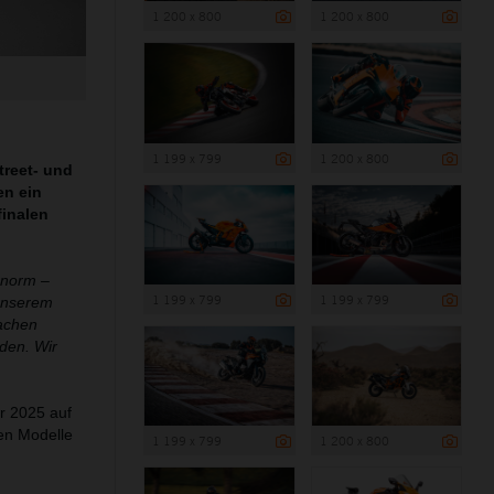
1 200 x 800
1 200 x 800
1 199 x 799
1 200 x 800
treet- und
en ein
finalen
enorm –
1 199 x 799
1 199 x 799
unserem
Sachen
den. Wir
r 2025 auf
en Modelle
1 199 x 799
1 200 x 800