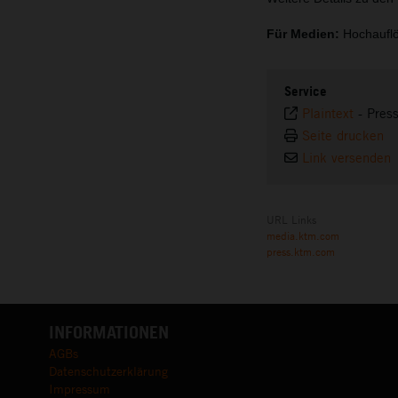
Für Medien:
Hochauflö
Service
Plaintext
-
Pres
Seite drucken
Link versenden
URL Links
media.ktm.com
press.ktm.com
INFORMATIONEN
AGBs
Datenschutzerklärung
Impressum