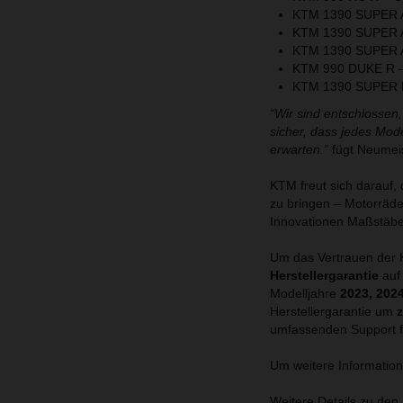
KTM 1390 SUPER
KTM 1390 SUPER
KTM 1390 SUPER
KTM 990 DUKE R 
KTM 1390 SUPER
“Wir sind entschlossen
sicher, dass jedes Mode
erwarten.”
fügt Neumeis
KTM freut sich darauf
zu bringen – Motorräde
Innovationen Maßstäbe
Um das Vertrauen der K
Herstellergarantie
auf 
Modelljahre
2023, 202
Herstellergarantie um
z
umfassenden Support fü
Um weitere Information
Weitere Details zu den 