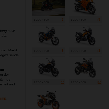
1 200 x 800
1 200 x 800
ung stellt
unden
f den Markt
1 200 x 800
1 200 x 800
 wegweisende
um-
en der
jährige
1 200 x 800
1 200 x 800
rheit und
HIER
.