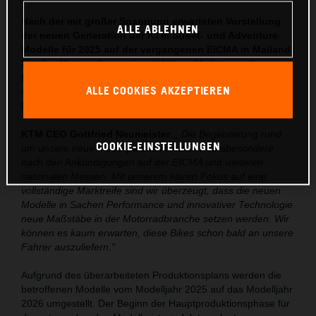
Nach der mit großer Spannung erwarteten Vorstellung
ALLE ABLEHNEN
der neuen Generation der KTM Street- und Adventure-
Modelle für 2025 auf der vergangenen EICMA in Mailand
hat das Unternehmen ein wichtiges Update zu den
Produktionszeiträumen bekanntgegeben. KTM freut
ALLE COOKIES AKZEPTIEREN
sich, die finalen Produktionsdaten für ausgewählte
Modelle nun offiziell zu bestätigen.
KTM CEO Gottfried Neumeister
:,,
Die Begeisterung rund
COOKIE-EINSTELLUNGEN
um unsere neue Modellpalette ist enorm – insbesondere
nach den Ankündigungen auf der EICMA und weiteren
nationalen Messen. Mit unserem klaren Fokus auf eine
vollständige Marktreife sind wir überzeugt, dass die neuen
Modelle in Sachen Performance und innovativer Technologie
neue Maßstäbe in der Motorradbranche setzen werden. Wir
können es kaum erwarten, diese Bikes schon bald an unsere
Fahrer auszuliefern."
Aufgrund des überarbeiteten Produktionsplans werden die
betroffenen Modelle vom Modelljahr 2025 auf das Modelljahr
2026 umgestellt. Der Beginn der Hauptproduktionsphase für