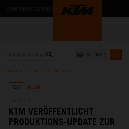
KTM PRESS CENTER
0
GER
PRESSEMITTEILUNGEN
MELDUNGEN
/
PRESSEMITTEILUNGEN
KTM MOTOHALL
TEXT
BILDER
MEDIA
DAS UNTERNEHMEN
11.09.2025
KTM VERÖFFENTLICHT
PRODUKTIONS-UPDATE ZUR