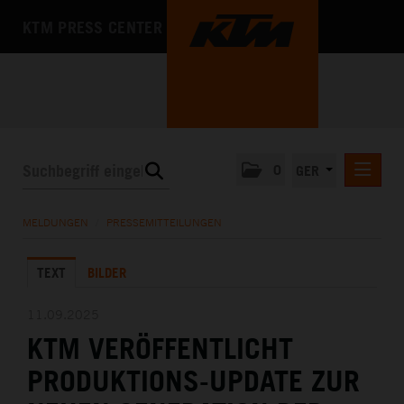
KTM PRESS CENTER
0
GER
PRESSEMITTEILUNGEN
MELDUNGEN
/
PRESSEMITTEILUNGEN
KTM MOTOHALL
TEXT
BILDER
MEDIA
DAS UNTERNEHMEN
11.09.2025
KTM VERÖFFENTLICHT
PRODUKTIONS-UPDATE ZUR