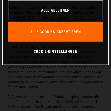
Nach der mit großer Spannung erwarteten Vorstellung
ALLE ABLEHNEN
der neuen Generation der KTM Street- und Adventure-
Modelle für 2025 auf der vergangenen EICMA in Mailand
hat das Unternehmen ein wichtiges Update zu den
Produktionszeiträumen bekanntgegeben. KTM freut
ALLE COOKIES AKZEPTIEREN
sich, die finalen Produktionsdaten für ausgewählte
Modelle nun offiziell zu bestätigen.
KTM CEO Gottfried Neumeister
:,,
Die Begeisterung rund
COOKIE-EINSTELLUNGEN
um unsere neue Modellpalette ist enorm – insbesondere
nach den Ankündigungen auf der EICMA und weiteren
nationalen Messen. Mit unserem klaren Fokus auf eine
vollständige Marktreife sind wir überzeugt, dass die neuen
Modelle in Sachen Performance und innovativer Technologie
neue Maßstäbe in der Motorradbranche setzen werden. Wir
können es kaum erwarten, diese Bikes schon bald an unsere
Fahrer auszuliefern."
Aufgrund des überarbeiteten Produktionsplans werden die
betroffenen Modelle vom Modelljahr 2025 auf das Modelljahr
2026 umgestellt. Der Beginn der Hauptproduktionsphase für