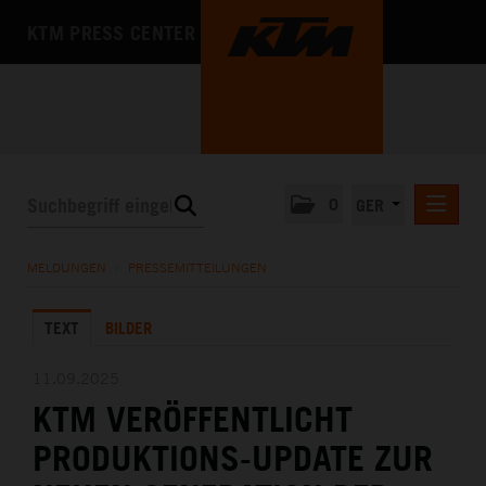
KTM PRESS CENTER
0
GER
PRESSEMITTEILUNGEN
MELDUNGEN
/
PRESSEMITTEILUNGEN
KTM MOTOHALL
TEXT
BILDER
MEDIA
DAS UNTERNEHMEN
11.09.2025
KTM VERÖFFENTLICHT
PRODUKTIONS-UPDATE ZUR