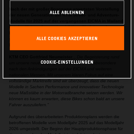
Nach der mit großer Spannung erwarteten Vorstellung
ALLE ABLEHNEN
der neuen Generation der KTM Street- und Adventure-
Modelle für 2025 auf der vergangenen EICMA in Mailand
hat das Unternehmen ein wichtiges Update zu den
Produktionszeiträumen bekanntgegeben. KTM freut
ALLE COOKIES AKZEPTIEREN
sich, die finalen Produktionsdaten für ausgewählte
Modelle nun offiziell zu bestätigen.
KTM CEO Gottfried Neumeister
:,,
Die Begeisterung rund
COOKIE-EINSTELLUNGEN
um unsere neue Modellpalette ist enorm – insbesondere
nach den Ankündigungen auf der EICMA und weiteren
nationalen Messen. Mit unserem klaren Fokus auf eine
vollständige Marktreife sind wir überzeugt, dass die neuen
Modelle in Sachen Performance und innovativer Technologie
neue Maßstäbe in der Motorradbranche setzen werden. Wir
können es kaum erwarten, diese Bikes schon bald an unsere
Fahrer auszuliefern."
Aufgrund des überarbeiteten Produktionsplans werden die
betroffenen Modelle vom Modelljahr 2025 auf das Modelljahr
2026 umgestellt. Der Beginn der Hauptproduktionsphase für