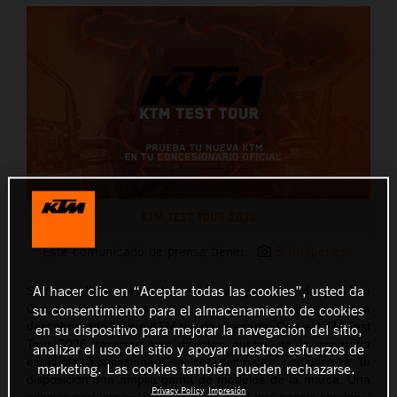
KTM TEST TOUR 2026
Este comunicado de prensa tiene:
5 Imágenes
Al hacer clic en “Aceptar todas las cookies”, usted da
Si no pudiste aprovechar nuestras jornadas de pruebas
su consentimiento para el almacenamiento de cookies
Orange Days, ahora tienes una nueva oportunidad para
descubrir todo lo que KTM puede ofrecerte. Con el KTM Test
en su dispositivo para mejorar la navegación del sitio,
Tour 2026 recorreremos distintos puntos de la geografía
analizar el uso del sitio y apoyar nuestros esfuerzos de
española, concesionario a concesionario, poniendo a tu
marketing. Las cookies también pueden rechazarse.
disposición una amplia gama de modelos de la marca. Una
Privacy Policy
Impresión