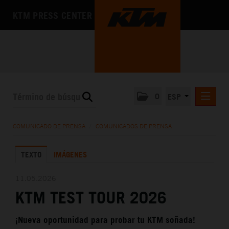
KTM PRESS CENTER
0
ESP
COMUNICADOS DE PRENSA
COMUNICADO DE PRENSA
/
COMUNICADOS DE PRENSA
MEDIA
TEXTO
IMÁGENES
LA EMPRESA
11.05.2026
KTM TEST TOUR 2026
¡Nueva oportunidad para probar tu KTM soñada!