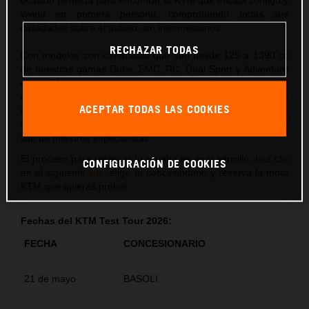
ocasión perfecta para encontrar la KTM que encaja contigo y
vivirla en primera persona, comprobando todas sus
cualidades sobre el asfalto, sin intermediarios.
RECHAZAR TODAS
Con modelos con cilindradas que van desde 125 a 1390 cc
de nuestras gamas Duke, SMC, RC, Dual Sport y Adventure
disponibles para su prueba, se te abre un inmenso abanico
de posibilidades que tendrás la posibilidad de disfrutar por ti
ACEPTAR TODAS LAS COOKIES
mismo en una ruta guiada de 30 minutos por un recorrido
adecuado para cada tipo de moto y con el asesoramiento in
situ de nuestros especialistas.
El proceso para reservar tu prueba es muy sencillo, haz clic
CONFIGURACIÓN DE COOKIES
en el siguiente
link
, elige tu concesionario y reserva la moto
KTM que quieras probar.
Fechas del KTM Test Tour 2026:
FECHA
CONCESIONARIO
21 de mayo
BASOLI