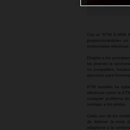
Con el "KTM E-MINI A
proporcionándoles un 
motocicletas eléctricas i
Dirigido a los princip
los jóvenes la oportun
no competitivo, haciend
ejercicios para fomentar
KTM también ha optado
eléctricas como la KT
cualquier problema de 
ventajas a los pilotos.
Cada uno de los modelo
de detener la moto d
adaptarse a la confia