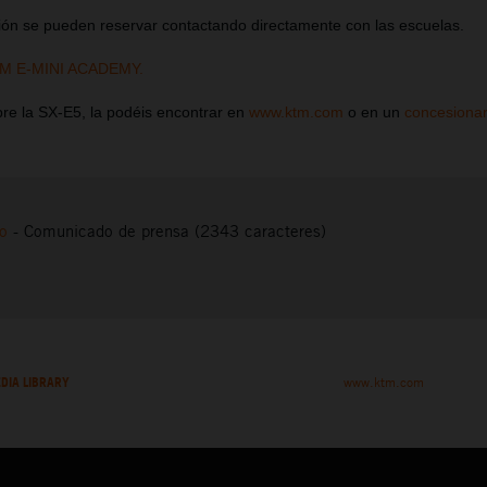
ción se pueden reservar contactando directamente con las escuelas.
M E-MINI ACADEMY.
bre la SX-E5, la podéis encontrar en
www.ktm.com
o en un
concesionari
to
-
Comunicado de prensa (2343 caracteres)
DIA LIBRARY
www.ktm.com