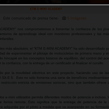
KTM E-MINI ACADEMY
Este comunicado de prensa tiene:
5 Imágenes
CADEMY" nos comprometemos a fomentar la confianza de los jóven
entorno de aprendizaje ideal con monitores profesionales y las m
nfantiles.
iantes más absolutos, el "KTM E-MINI ACADEMY" ha sido desarrollado pa
idad de experimentar el pilotaje de motocicletas de primera mano y e
o hincapié en los conceptos básicos de equilibrio, del control del ac
 la confianza, con la entrega de un certificado al finalizar el cursillo.
 por la movilidad eléctrica en este proyecto, haciendo uso de la
M SX-E 5. Esto no sólo fomenta una serie de beneficios medioambient
restricción estricta de emisiones sonoras, sino que también ofrece 
s e-mini utilizados permite diferentes modos de potencia e incluso, l
e forma remota. Esto significa que la entrega de potencia de la
nza adquirida por el piloto a medida que va avanzando en su formaci