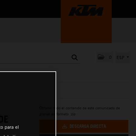
0
ESP
Obtener todo el contenido de este comunicado de
prensa en formato .zip:
DE
DESCARGA DIRECTA
o para el