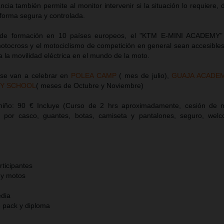
cia también permite al monitor intervenir si la situación lo requiere,
 forma segura y controlada.
s de formación en 10 países europeos, el "KTM E-MINI ACADEMY"
motocross y el motociclismo de competición en general sean accesibles
a la movilidad eléctrica en el mundo de la moto.
 se van a celebrar en
POLEA CAMP
( mes de julio),
GUAJA ACADE
MY SCHOOL
( meses de Octubre y Noviembre)
 niño: 90 € Incluye (Curso de 2 hrs aproximadamente, cesión de m
 por casco, guantes, botas, camiseta y pantalones, seguro, wel
rticipantes
 y motos
edia
 pack y diploma