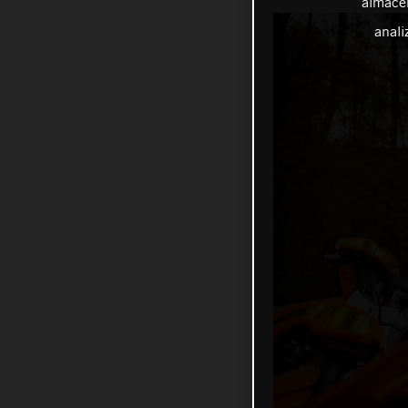
almacen
anali