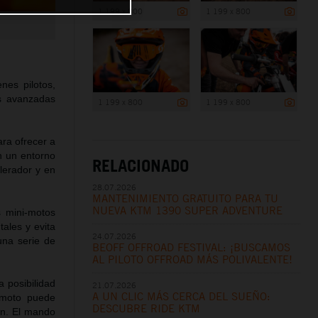
1 199 x 800
1 199 x 800
es pilotos,
ás avanzadas
1 199 x 800
1 199 x 800
ra ofrecer a
n un entorno
RELACIONADO
elerador y en
28.07.2026
MANTENIMIENTO GRATUITO PARA TU
NUEVA KTM 1390 SUPER ADVENTURE
s mini-motos
ales y evita
24.07.2026
una serie de
BEOFF OFFROAD FESTIVAL: ¡BUSCAMOS
AL PILOTO OFFROAD MÁS POLIVALENTE!
a posibilidad
21.07.2026
A UN CLIC MÁS CERCA DEL SUEÑO:
 moto puede
DESCUBRE RIDE KTM
ón. El mando