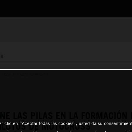
/
COMUNICADOS DE PRENSA
NE LAS PILAS EN LA FORMACIÓN 
er clic en “Aceptar todas las cookies”, usted da su consentimient
ILOTOS DE MOTOCROSS