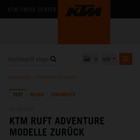
KTM PRESS CENTER
0
GER
PRESSEMITTEILUNGEN
MELDUNGEN
/
PRESSEMITTEILUNGEN
KTM MOTOHALL
TEXT
BILDER
DOKUMENTE
MEDIA
DAS UNTERNEHMEN
14.04.2020
KTM RUFT ADVENTURE
MODELLE ZURÜCK