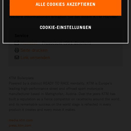
Minuten und kann ausschließlich durch einen autorisierten
ALLE COOKIES AKZEPTIEREN
KTM-Händler erfolgen.
Weitere Informationen erhalten Sie bei Ihrem KTM Händler.
COOKIE-EINSTELLUNGEN
Service
Plaintext
-
Pressetext (951 Zeichen)
Seite drucken
Link versenden
KTM Boilerplate
Powered by a distinct READY TO RACE mentality, KTM is Europe’s
leading high-performance street and offroad sport motorcycle
manufacturer based in Mattighofen, Austria. Over the years KTM has
built a reputation as a fierce competitor on racetracks around the world,
and its remarkable success on the world stage is reflected in every
product it creates and every move it makes.
media.ktm.com
press.ktm.com