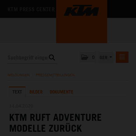
KTM PRESS CENTER
0
GER
PRESSEMITTEILUNGEN
MELDUNGEN
/
PRESSEMITTEILUNGEN
KTM MOTOHALL
TEXT
BILDER
DOKUMENTE
MEDIA
DAS UNTERNEHMEN
14.04.2020
KTM RUFT ADVENTURE
MODELLE ZURÜCK