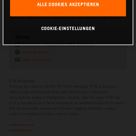
Minuten und kann ausschließlich durch einen autorisierten
ALLE COOKIES AKZEPTIEREN
KTM-Händler erfolgen.
Weitere Informationen erhalten Sie bei Ihrem KTM Händler.
COOKIE-EINSTELLUNGEN
Service
Plaintext
-
Pressetext (951 Zeichen)
Seite drucken
Link versenden
KTM Boilerplate
Powered by a distinct READY TO RACE mentality, KTM is Europe’s
leading high-performance street and offroad sport motorcycle
manufacturer based in Mattighofen, Austria. Over the years KTM has
built a reputation as a fierce competitor on racetracks around the world,
and its remarkable success on the world stage is reflected in every
product it creates and every move it makes.
media.ktm.com
press.ktm.com