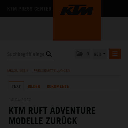
KTM PRESS CENTER
0
GER
PRESSEMITTEILUNGEN
MELDUNGEN
/
PRESSEMITTEILUNGEN
KTM MOTOHALL
TEXT
BILDER
DOKUMENTE
MEDIA
DAS UNTERNEHMEN
14.04.2020
KTM RUFT ADVENTURE
MODELLE ZURÜCK