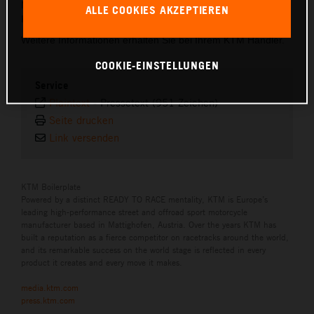
Minuten und kann ausschließlich durch einen autorisierten
ALLE COOKIES AKZEPTIEREN
KTM-Händler erfolgen.
Weitere Informationen erhalten Sie bei Ihrem KTM Händler.
COOKIE-EINSTELLUNGEN
Service
Plaintext
-
Pressetext (951 Zeichen)
Seite drucken
Link versenden
KTM Boilerplate
Powered by a distinct READY TO RACE mentality, KTM is Europe’s
leading high-performance street and offroad sport motorcycle
manufacturer based in Mattighofen, Austria. Over the years KTM has
built a reputation as a fierce competitor on racetracks around the world,
and its remarkable success on the world stage is reflected in every
product it creates and every move it makes.
media.ktm.com
press.ktm.com