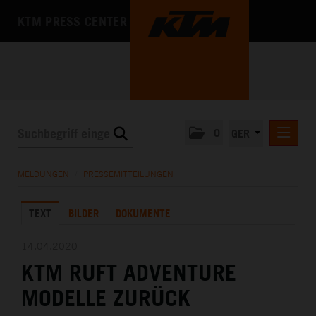
KTM PRESS CENTER
0
GER
PRESSEMITTEILUNGEN
MELDUNGEN
/
PRESSEMITTEILUNGEN
KTM MOTOHALL
TEXT
BILDER
DOKUMENTE
MEDIA
DAS UNTERNEHMEN
14.04.2020
KTM RUFT ADVENTURE
MODELLE ZURÜCK