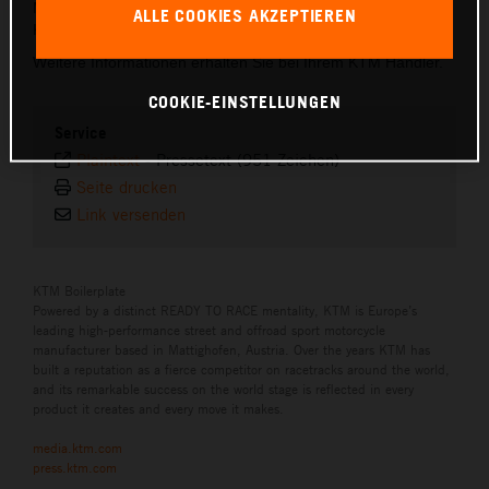
Minuten und kann ausschließlich durch einen autorisierten
ALLE COOKIES AKZEPTIEREN
KTM-Händler erfolgen.
Weitere Informationen erhalten Sie bei Ihrem KTM Händler.
COOKIE-EINSTELLUNGEN
Service
Plaintext
-
Pressetext (951 Zeichen)
Seite drucken
Link versenden
KTM Boilerplate
Powered by a distinct READY TO RACE mentality, KTM is Europe’s
leading high-performance street and offroad sport motorcycle
manufacturer based in Mattighofen, Austria. Over the years KTM has
built a reputation as a fierce competitor on racetracks around the world,
and its remarkable success on the world stage is reflected in every
product it creates and every move it makes.
media.ktm.com
press.ktm.com