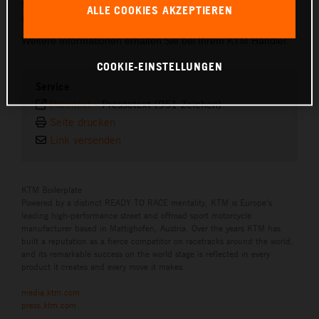
Minuten und kann ausschließlich durch einen autorisierten
ALLE COOKIES AKZEPTIEREN
KTM-Händler erfolgen.
Weitere Informationen erhalten Sie bei Ihrem KTM Händler.
COOKIE-EINSTELLUNGEN
Service
Plaintext
-
Pressetext (951 Zeichen)
Seite drucken
Link versenden
KTM Boilerplate
Powered by a distinct READY TO RACE mentality, KTM is Europe’s
leading high-performance street and offroad sport motorcycle
manufacturer based in Mattighofen, Austria. Over the years KTM has
built a reputation as a fierce competitor on racetracks around the world,
and its remarkable success on the world stage is reflected in every
product it creates and every move it makes.
media.ktm.com
press.ktm.com