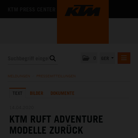
KTM PRESS CENTER
0
GER
PRESSEMITTEILUNGEN
MELDUNGEN
/
PRESSEMITTEILUNGEN
KTM MOTOHALL
TEXT
BILDER
DOKUMENTE
MEDIA
DAS UNTERNEHMEN
14.04.2020
KTM RUFT ADVENTURE
MODELLE ZURÜCK