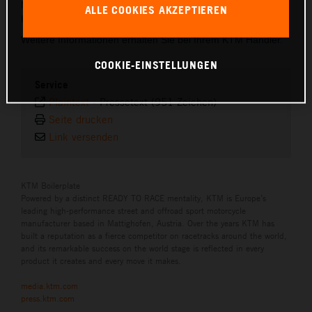
Minuten und kann ausschließlich durch einen autorisierten
ALLE COOKIES AKZEPTIEREN
KTM-Händler erfolgen.
Weitere Informationen erhalten Sie bei Ihrem KTM Händler.
COOKIE-EINSTELLUNGEN
Service
Plaintext
-
Pressetext (951 Zeichen)
Seite drucken
Link versenden
KTM Boilerplate
Powered by a distinct READY TO RACE mentality, KTM is Europe’s
leading high-performance street and offroad sport motorcycle
manufacturer based in Mattighofen, Austria. Over the years KTM has
built a reputation as a fierce competitor on racetracks around the world,
and its remarkable success on the world stage is reflected in every
product it creates and every move it makes.
media.ktm.com
press.ktm.com