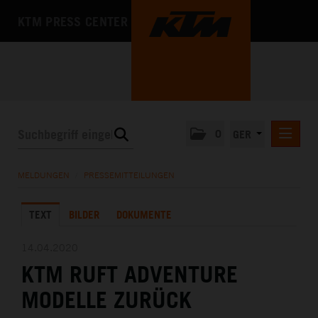
KTM PRESS CENTER
0
GER
PRESSEMITTEILUNGEN
MELDUNGEN
/
PRESSEMITTEILUNGEN
KTM MOTOHALL
TEXT
BILDER
DOKUMENTE
MEDIA
DAS UNTERNEHMEN
14.04.2020
KTM RUFT ADVENTURE
MODELLE ZURÜCK