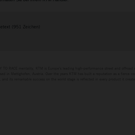
etext (951 Zeichen)
Y TO RACE mentality, KTM is Europe’s leading high-performance street and offroad 
ed in Mattighofen, Austria. Over the years KTM has built a reputation as a fierce co
 and its remarkable success on the world stage is reflected in every product it creat