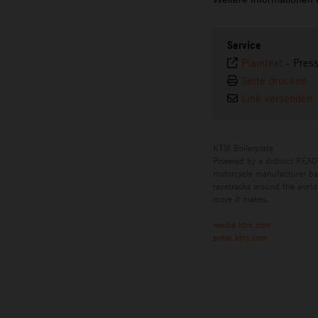
Service
Plaintext
-
Press
Seite drucken
Link versenden
KTM Boilerplate
Powered by a distinct READ
motorcycle manufacturer bas
racetracks around the world,
move it makes.
media.ktm.com
press.ktm.com