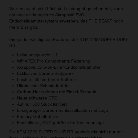
Wer es auf absolut höchste Leistung abgesehen hat, kann
optional ein komplettes Akrapovič EVO-
Endschalldämpfersystem erwerben, das THE BEAST noch
mehr Biss gibt.
Einige der wichtigsten Features der KTM 1290 SUPER DUKE
RR:
Leistungsgewicht 1:1
WP APEX Pro Components Federung
Akrapovič „Slip-on-Line“-Endschalldämpfer
Exklusives Carbon-Bodywork
Leichte Lithium-Ionen-Batterie
Ultraleichte Schmiederäder
Carbon-Heckrahmen mit Einzel-Sitzbank
Neue schwarze CTG
Auf nur 500 Stück limitiert
Einzigartiger Carbon-Schlüsselkasten mit Logo
Factory-Gabelbrücke
Einstellbare, CNC-gefräste Fußrastenanlage
Die KTM 1290 SUPER DUKE RR beeindruckt nicht nur mit
ihrer Hardware: Sie umfasst die umfangreichste