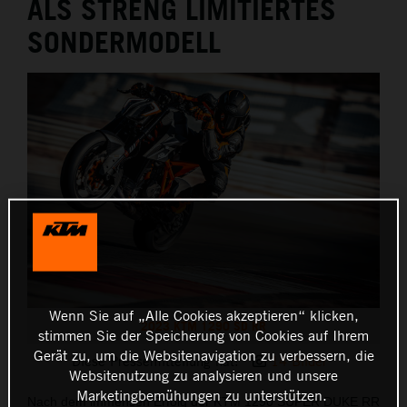
ALS STRENG LIMITIERTES
SONDERMODELL
Wenn Sie auf „Alle Cookies akzeptieren“ klicken,
2023 KTM 1290 SD RR
stimmen Sie der Speicherung von Cookies auf Ihrem
Gerät zu, um die Websitenavigation zu verbessern, die
Diese Pressemitteilung hat:
14 Bilder
Websitenutzung zu analysieren und unsere
Marketingbemühungen zu unterstützen.
Nach dem immensen Erfolg der KTM 1290 SUPER DUKE RR