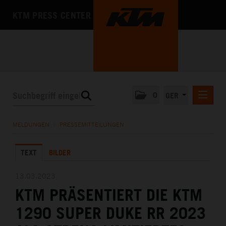
KTM PRESS CENTER
0
GER
PRESSEMITTEILUNGEN
MELDUNGEN
/
PRESSEMITTEILUNGEN
KTM MOTOHALL
TEXT
BILDER
MEDIA
DAS UNTERNEHMEN
13.03.2023
KTM PRÄSENTIERT DIE KTM
1290 SUPER DUKE RR 2023