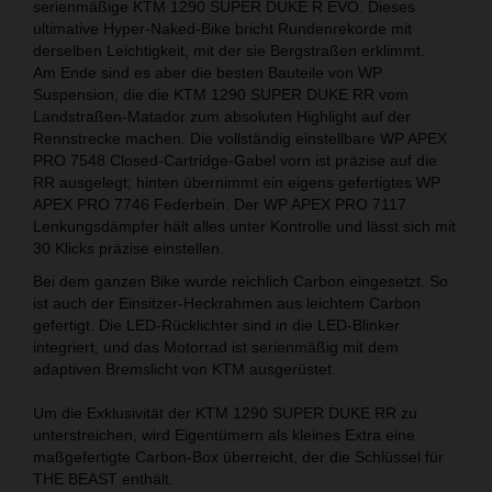
serienmäßige KTM 1290 SUPER DUKE R EVO. Dieses
ultimative Hyper-Naked-Bike bricht Rundenrekorde mit
derselben Leichtigkeit, mit der sie Bergstraßen erklimmt.
Am Ende sind es aber die besten Bauteile von WP
Suspension, die die KTM 1290 SUPER DUKE RR vom
Landstraßen-Matador zum absoluten Highlight auf der
Rennstrecke machen. Die vollständig einstellbare WP APEX
PRO 7548 Closed-Cartridge-Gabel vorn ist präzise auf die
RR ausgelegt; hinten übernimmt ein eigens gefertigtes WP
APEX PRO 7746 Federbein. Der WP APEX PRO 7117
Lenkungsdämpfer hält alles unter Kontrolle und lässt sich mit
30 Klicks präzise einstellen.
Bei dem ganzen Bike wurde reichlich Carbon eingesetzt. So
ist auch der Einsitzer-Heckrahmen aus leichtem Carbon
gefertigt. Die LED-Rücklichter sind in die LED-Blinker
integriert, und das Motorrad ist serienmäßig mit dem
adaptiven Bremslicht von KTM ausgerüstet.
Um die Exklusivität der KTM 1290 SUPER DUKE RR zu
unterstreichen, wird Eigentümern als kleines Extra eine
maßgefertigte Carbon-Box überreicht, der die Schlüssel für
THE BEAST enthält.