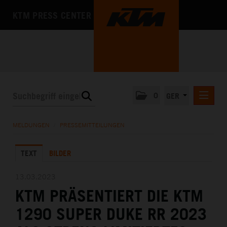
KTM PRESS CENTER
0
GER
PRESSEMITTEILUNGEN
MELDUNGEN
/
PRESSEMITTEILUNGEN
KTM MOTOHALL
TEXT
BILDER
MEDIA
DAS UNTERNEHMEN
13.03.2023
KTM PRÄSENTIERT DIE KTM
1290 SUPER DUKE RR 2023