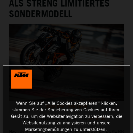
ALS STRENG LIMITIERTES
SONDERMODELL
Wenn Sie auf „Alle Cookies akzeptieren“ klicken,
2023 KTM 1290 SD RR
stimmen Sie der Speicherung von Cookies auf Ihrem
Gerät zu, um die Websitenavigation zu verbessern, die
Diese Pressemitteilung hat:
14 Bilder
Websitenutzung zu analysieren und unsere
Marketingbemühungen zu unterstützen.
Nach dem immensen Erfolg der KTM 1290 SUPER DUKE RR