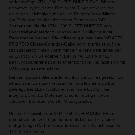
serienmäßige KTM 1290 SUPER DUKE R EVO. Dieses
ultimative Hyper-Naked-Bike bricht Rundenrekorde mit
derselben Leichtigkeit, mit der sie Bergstraßen erklimmt.
Am Ende sind es aber die besten Bauteile von WP
Suspension, die die KTM 1290 SUPER DUKE RR vom
Landstraßen-Matador zum absoluten Highlight auf der
Rennstrecke machen. Die vollständig einstellbare WP APEX
PRO 7548 Closed-Cartridge-Gabel vorn ist präzise auf die
RR ausgelegt; hinten übernimmt ein eigens gefertigtes WP
APEX PRO 7746 Federbein. Der WP APEX PRO 7117
Lenkungsdämpfer hält alles unter Kontrolle und lässt sich mit
30 Klicks präzise einstellen.
Bei dem ganzen Bike wurde reichlich Carbon eingesetzt. So
ist auch der Einsitzer-Heckrahmen aus leichtem Carbon
gefertigt. Die LED-Rücklichter sind in die LED-Blinker
integriert, und das Motorrad ist serienmäßig mit dem
adaptiven Bremslicht von KTM ausgerüstet.
Um die Exklusivität der KTM 1290 SUPER DUKE RR zu
unterstreichen, wird Eigentümern als kleines Extra eine
maßgefertigte Carbon-Box überreicht, der die Schlüssel für
THE BEAST enthält.