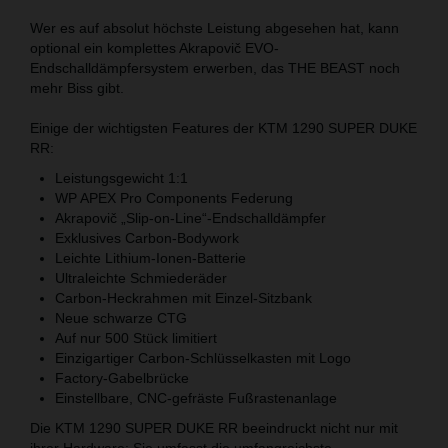
Wer es auf absolut höchste Leistung abgesehen hat, kann
optional ein komplettes Akrapovič EVO-
Endschalldämpfersystem erwerben, das THE BEAST noch
mehr Biss gibt.
Einige der wichtigsten Features der KTM 1290 SUPER DUKE
RR:
Leistungsgewicht 1:1
WP APEX Pro Components Federung
Akrapovič „Slip-on-Line“-Endschalldämpfer
Exklusives Carbon-Bodywork
Leichte Lithium-Ionen-Batterie
Ultraleichte Schmiederäder
Carbon-Heckrahmen mit Einzel-Sitzbank
Neue schwarze CTG
Auf nur 500 Stück limitiert
Einzigartiger Carbon-Schlüsselkasten mit Logo
Factory-Gabelbrücke
Einstellbare, CNC-gefräste Fußrastenanlage
Die KTM 1290 SUPER DUKE RR beeindruckt nicht nur mit
ihrer Hardware: Sie umfasst die umfangreichste