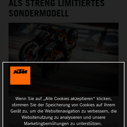
ALS STRENG LIMITIERTES
SONDERMODELL
Wenn Sie auf „Alle Cookies akzeptieren“ klicken,
2023 KTM 1290 SD RR
stimmen Sie der Speicherung von Cookies auf Ihrem
Gerät zu, um die Websitenavigation zu verbessern, die
Diese Pressemitteilung hat:
14 Bilder
Websitenutzung zu analysieren und unsere
Marketingbemühungen zu unterstützen.
Nach dem immensen Erfolg der KTM 1290 SUPER DUKE RR