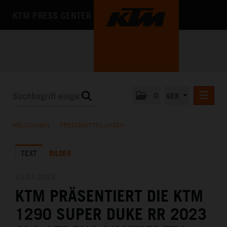
KTM PRESS CENTER
0
GER
PRESSEMITTEILUNGEN
MELDUNGEN
/
PRESSEMITTEILUNGEN
KTM MOTOHALL
TEXT
BILDER
MEDIA
DAS UNTERNEHMEN
13.03.2023
KTM PRÄSENTIERT DIE KTM
1290 SUPER DUKE RR 2023