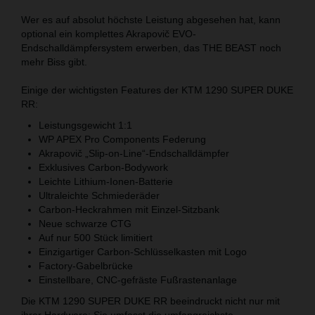
Wer es auf absolut höchste Leistung abgesehen hat, kann
optional ein komplettes Akrapovič EVO-
Endschalldämpfersystem erwerben, das THE BEAST noch
mehr Biss gibt.
Einige der wichtigsten Features der KTM 1290 SUPER DUKE
RR:
Leistungsgewicht 1:1
WP APEX Pro Components Federung
Akrapovič „Slip-on-Line“-Endschalldämpfer
Exklusives Carbon-Bodywork
Leichte Lithium-Ionen-Batterie
Ultraleichte Schmiederäder
Carbon-Heckrahmen mit Einzel-Sitzbank
Neue schwarze CTG
Auf nur 500 Stück limitiert
Einzigartiger Carbon-Schlüsselkasten mit Logo
Factory-Gabelbrücke
Einstellbare, CNC-gefräste Fußrastenanlage
Die KTM 1290 SUPER DUKE RR beeindruckt nicht nur mit
ihrer Hardware: Sie umfasst die umfangreichste