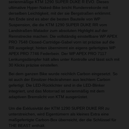
serienmäßige KTM 1290 SUPER DUKE R EVO. Dieses
ultimative Hyper-Naked-Bike bricht Rundenrekorde mit
derselben Leichtigkeit, mit der sie Bergstraßen erklimmt.
Am Ende sind es aber die besten Bauteile von WP
Suspension, die die KTM 1290 SUPER DUKE RR vom
Landstraßen-Matador zum absoluten Highlight auf der
Rennstrecke machen. Die vollständig einstellbare WP APEX
PRO 7548 Closed-Cartridge-Gabel vorn ist präzise auf die
RR ausgelegt; hinten übernimmt ein eigens gefertigtes WP
APEX PRO 7746 Federbein. Der WP APEX PRO 7117
Lenkungsdämpfer hält alles unter Kontrolle und lässt sich mit
30 Klicks präzise einstellen.
Bei dem ganzen Bike wurde reichlich Carbon eingesetzt. So
ist auch der Einsitzer-Heckrahmen aus leichtem Carbon
gefertigt. Die LED-Rücklichter sind in die LED-Blinker
integriert, und das Motorrad ist serienmäßig mit dem
adaptiven Bremslicht von KTM ausgerüstet.
Um die Exklusivität der KTM 1290 SUPER DUKE RR zu
unterstreichen, wird Eigentümern als kleines Extra eine
maßgefertigte Carbon-Box überreicht, der die Schlüssel für
THE BEAST enthält.