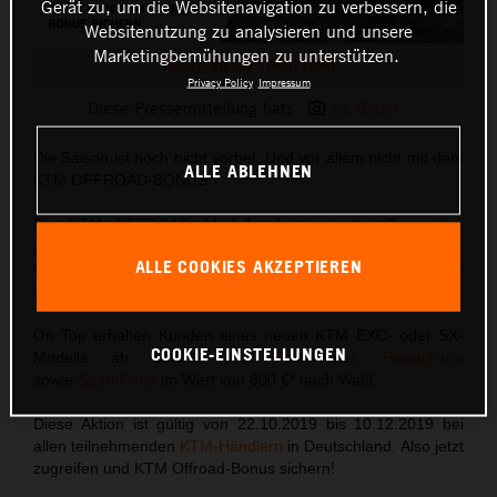
Gerät zu, um die Websitenavigation zu verbessern, die
Websitenutzung zu analysieren und unsere
Marketingbemühungen zu unterstützen.
Ready_Steady 1080x1080
Privacy Policy
Impressum
Diese Pressemitteilung hat:
11 Bilder
Die Saison ist noch nicht vorbei: Und vor allem nicht mit dem
ALLE ABLEHNEN
KTM OFFROAD-BONUS*!
Die KTM OFFROAD Modelle der neuesten Generation
punkten mit einer Reihe entscheidender Highlights, die die
ALLE COOKIES AKZEPTIEREN
Messlatte in Sachen Performance auf ein völlig neues Level
heben.
On Top erhalten Kunden eines neuen KTM EXC- oder SX-
COOKIE-EINSTELLUNGEN
Modells ab sofort
KTM PowerWear
,
PowerParts
sowie
SpareParts
im Wert von 800 €* nach Wahl.
Diese Aktion ist gültig von 22.10.2019 bis 10.12.2019 bei
allen teilnehmenden
KTM-Händlern
in Deutschland. Also jetzt
zugreifen und KTM Offroad-Bonus sichern!