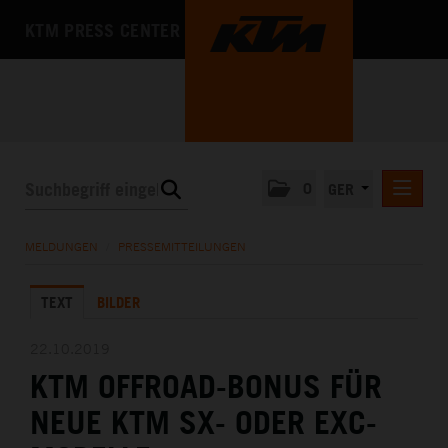
KTM PRESS CENTER
0
GER
PRESSEMITTEILUNGEN
MELDUNGEN
/
PRESSEMITTEILUNGEN
KTM MOTOHALL
TEXT
BILDER
MEDIA
DAS UNTERNEHMEN
22.10.2019
KTM OFFROAD-BONUS FÜR
NEUE KTM SX- ODER EXC-