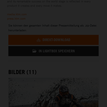
and its remarkable success on the world stage is reflected in every
product it creates and every move it makes.
media.ktm.com
press.ktm.com
Sie können den gesamten Inhalt dieser Pressemitteilung als .zip-Datei
herunterladen:
DIREKT-DOWNLOAD
IN LIGHTBOX SPEICHERN
BILDER (11)