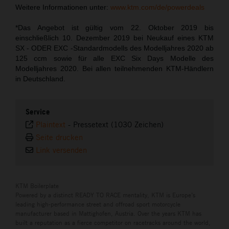
Weitere Informationen unter:
www.ktm.com/de/powerdeals
*Das Angebot ist gültig vom 22. Oktober 2019 bis
einschließlich 10. Dezember 2019 bei Neukauf eines KTM
SX - ODER EXC -Standardmodells des Modelljahres 2020 ab
125 ccm sowie für alle EXC Six Days Modelle des
Modelljahres 2020. Bei allen teilnehmenden KTM-Händlern
in Deutschland.
Service
Plaintext
-
Pressetext (1030 Zeichen)
Seite drucken
Link versenden
KTM Boilerplate
Powered by a distinct READY TO RACE mentality, KTM is Europe’s
leading high-performance street and offroad sport motorcycle
manufacturer based in Mattighofen, Austria. Over the years KTM has
built a reputation as a fierce competitor on racetracks around the world,