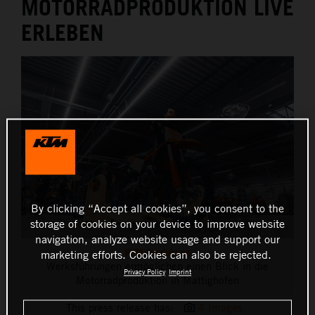
MOTORRADPRODUKTION LIVE
THE COMPANY
ERLEBEN
By clicking “Accept all cookies”, you consent to the
storage of cookies on your device to improve website
navigation, analyze website usage and support our
KTM Produktion
marketing efforts. Cookies can also be rejected.
Werksführungen ermöglichen einen Blick in die
Privacy Policy
Imprint
Motorradproduktion in Mattighofen
This press release has:
4 Images