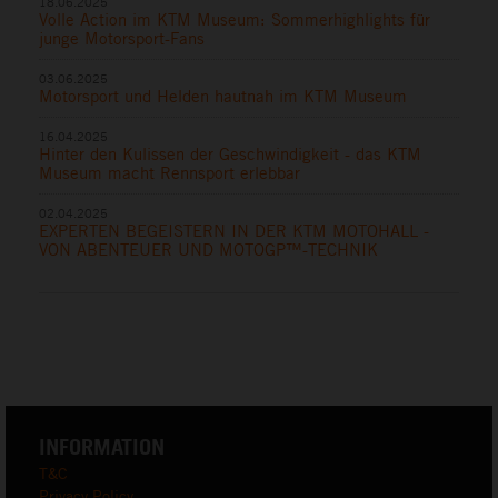
18.06.2025
Volle Action im KTM Museum: Sommerhighlights für
junge Motorsport-Fans
03.06.2025
Motorsport und Helden hautnah im KTM Museum
16.04.2025
Hinter den Kulissen der Geschwindigkeit - das KTM
Museum macht Rennsport erlebbar
02.04.2025
EXPERTEN BEGEISTERN IN DER KTM MOTOHALL -
VON ABENTEUER UND MOTOGP™-TECHNIK
INFORMATION
T&C
Privacy Policy