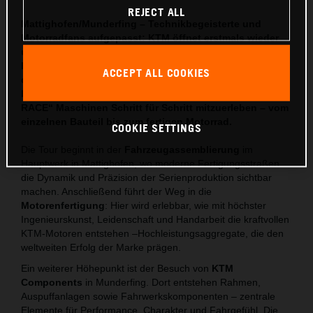
REJECT ALL
Mattighofen/Munderfing – Technikbegeisterte und
Motorradfans aufgepasst: KTM öffnet erstmals wieder
umfassend die Tore seiner Werke und bietet exklusive
Führungen durch das Herzstück der Produktion. Unter
ACCEPT ALL COOKIES
dem Motto INSIDE KTM FACTORY haben Besucher die
besondere Gelegenheit, die Entstehung der „READY TO
RACE“ Maschinen Schritt für Schritt mitzuerleben – vom
einzelnen Bauteil bis zum fertigen Motorrad.
COOKIE SETTINGS
Die Tour beginnt in der
Fahrzeugassemblierung
im
Hauptwerk in Mattighofen, wo moderne Fertigungsstraßen
die Dynamik und Präzision der Serienproduktion sichtbar
machen. Anschließend führt der Weg in die
Motorenfertigung
: Hier wird erlebbar, wie mit höchster
Ingenieurskunst, Leidenschaft und Handarbeit die kraftvollen
KTM-Motoren entstehen –Hochleistungsaggregate, die den
weltweiten Erfolg der Marke prägen.
Ein weiterer Höhepunkt ist der Besuch von
KTM
Components
in Munderfing. Dort entstehen Rahmen,
Auspuffanlagen sowie Fahrwerkskomponenten – zentrale
Elemente für Performance, Charakter und Fahrgefühl. Die