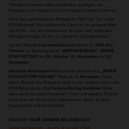
Teilnehmer können dabei unmittelbar verfolgen, wie
Präzision und Innovation in jedem Detail Gestalt annehmen.
Nach dem gemeinsamen Mittagessen führt die Tour in die
KTM Motohall. Dort erleben die Gäste im die gesamte Welt
von KTM – von den historischen Wurzeln über legendäre
Rennsporterfolge bis hin zu visionären Zukunftsthemen.
Auf der Website
ktm-motohall.com
stehen für
2025 drei
Termine
zur Buchung bereit:
WERKSFÜHRUNG
-
INSIDE
KTM FACTORY
am
24. Oktober, 21. November
und
12.
Dezember.
Hardcore-Motorsport-Fans
buchen die exklusive
„INSIDE
KTM FACTORY RACING”-Tour
am
5. November
. Nach
einem Besuch des Museums geht es hier direkt ins Herz des
KTM-Motorsports. Das
Factory-Racing-Gebäude
öffnet
seine sonst fest verschlossenen Türen und gewährt Einblick
in die diversen Motorsport-Departments, deren Struktur,
Organisation und Arbeitsplätze.
FACTORY TOUR TERMINE BIS ENDE 2025
WERKSFÜHRUNG - INSIDE KTM FACTORY