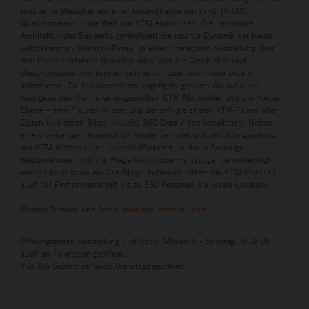
lässt seine Besucher auf einer Gesamtfläche von rund 10.000
Quadratmetern in die Welt von KTM eintauchen. Die imposante
Architektur des Bauwerks symbolisiert die rasante Dynamik der heute
weltbekannten Motorrad-Firma. In einer interaktiven Ausstellung über
drei Ebenen erfahren Besucher alles über die Geschichte und
Designprozesse und können sich visuell über technische Details
informieren. Zu den besonderen Highlights gehören die auf einer
nachgebauten Steilkurve ausgestellten KTM Motorräder und die Heroes
Ebene – eine Figuren-Ausstellung der erfolgreichsten KTM-Fahrer aller
Zeiten und deren Bikes inklusive 360-Grad-Video-Installation. Neben
einem vielseitigen Angebot für Kinder befindet sich im Untergeschoss
der KTM Motohall eine lebende Werkstatt, in der aufwendige
Restaurationen und die Pflege historischer Fahrzeuge live mitverfolgt
werden kann sowie ein Fan-Shop. Außerdem bietet die KTM Motohall
auch für Firmenevents mit bis zu 350 Personen die ideale Location.
Weitere Termine und Infos:
www.ktm-motohall.com
Öffnungszeiten Ausstellung und Shop: Mittwoch - Sonntag: 9-18 Uhr;
auch an Feiertagen geöffnet.
Von Juli-September auch Dienstags geöffnet!