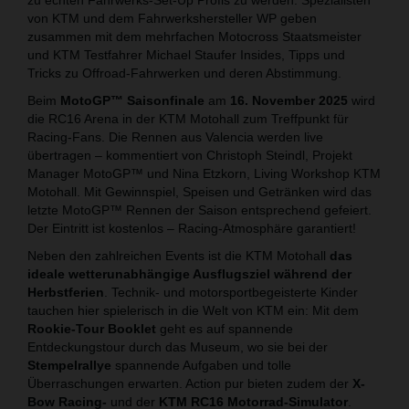
von KTM und dem Fahrwerkshersteller WP geben
zusammen mit dem mehrfachen Motocross Staatsmeister
und KTM Testfahrer Michael Staufer Insides, Tipps und
Tricks zu Offroad-Fahrwerken und deren Abstimmung.
Beim
MotoGP™ Saisonfinale
am
16. November 2025
wird
die RC16 Arena in der KTM Motohall zum Treffpunkt für
Racing-Fans. Die Rennen aus Valencia werden live
übertragen – kommentiert von Christoph Steindl, Projekt
Manager MotoGP™ und Nina Etzkorn, Living Workshop KTM
Motohall. Mit Gewinnspiel, Speisen und Getränken wird das
letzte MotoGP™ Rennen der Saison entsprechend gefeiert.
Der Eintritt ist kostenlos – Racing-Atmosphäre garantiert!
Neben den zahlreichen Events ist die KTM Motohall
das
ideale wetterunabhängige Ausflugsziel während der
Herbstferien
. Technik- und motorsportbegeisterte Kinder
tauchen hier spielerisch in die Welt von KTM ein: Mit dem
Rookie-Tour Booklet
geht es auf spannende
Entdeckungstour durch das Museum, wo sie bei der
Stempelrallye
spannende Aufgaben und tolle
Überraschungen erwarten. Action pur bieten zudem der
X-
Bow Racing-
und der
KTM
RC16 Motorrad-Simulator
.