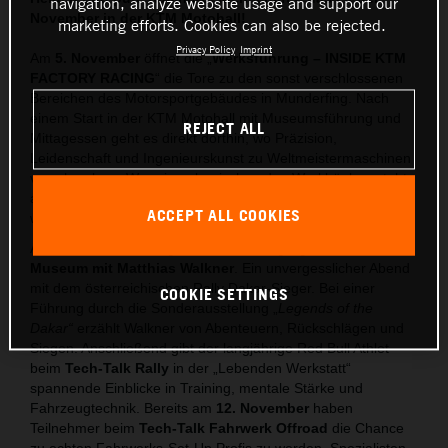
navigation, analyze website usage and support our
November in der KTM Motohall!
marketing efforts. Cookies can also be rejected.
Privacy Policy
Imprint
Am
5. November
öffnet die „
Werksführung – INSIDE KTM
FACTORY RACING
“ die Tore zu den sonst verschlossenen
Bereichen des Motorsportgebäudes in Munderfing. Nach
einem Start in der KTM Motohall mit Museumsführung und
REJECT ALL
Mittagessen geht es direkt dorthin, wo Präzision,
Leidenschaft und Ingenieurskunst zu Weltmeistermaschinen
verschmelzen. Wer einmal zwischen den Werkbänken steht,
an denen die Rennstrecken-Bikes von morgen vorbereitet
ACCEPT ALL COOKIES
werden, versteht, was
READY TO RACE
bedeutet.
Am
19. November
folgt das nächste Highlight:
Nachts im
Museum mit Matthias Walkner
. Ein unvergesslicher Abend
mit dem österreichischen Rally Dakar-Sieger. Bei einer
COOKIE SETTINGS
Führung durch die Sonderausstellung „
Legends of the
Dakar“
erzählt Walkner von Abenteuern, Rückschlägen und
Siegen. Anschließend gibt der langjährige Red Bull Athlet
beim
Tech-Talk Rally
in der „Lebenden Werkstatt“
spannende Einblicke in Training, mentale Stärke und
Fahrzeugtechnik. Bereits am
12. November
haben
Teilnehmer beim
Tech-Talk Fahrwerk Offroad
die Chance
zu echten Fahrwerks-Set-Up Profis zu werden. Spezialisten