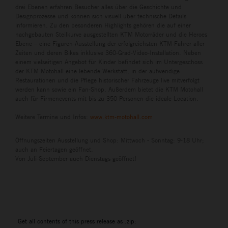
drei Ebenen erfahren Besucher alles über die Geschichte und
Designprozesse und können sich visuell über technische Details
informieren. Zu den besonderen Highlights gehören die auf einer
nachgebauten Steilkurve ausgestellten KTM Motorräder und die Heroes
Ebene – eine Figuren-Ausstellung der erfolgreichsten KTM-Fahrer aller
Zeiten und deren Bikes inklusive 360-Grad-Video-Installation. Neben
einem vielseitigen Angebot für Kinder befindet sich im Untergeschoss
der KTM Motohall eine lebende Werkstatt, in der aufwendige
Restaurationen und die Pflege historischer Fahrzeuge live mitverfolgt
werden kann sowie ein Fan-Shop. Außerdem bietet die KTM Motohall
auch für Firmenevents mit bis zu 350 Personen die ideale Location.
Weitere Termine und Infos:
www.ktm-motohall.com
Öffnungszeiten Ausstellung und Shop: Mittwoch - Sonntag: 9-18 Uhr;
auch an Feiertagen geöffnet.
Von Juli-September auch Dienstags geöffnet!
Get all contents of this press release as .zip: