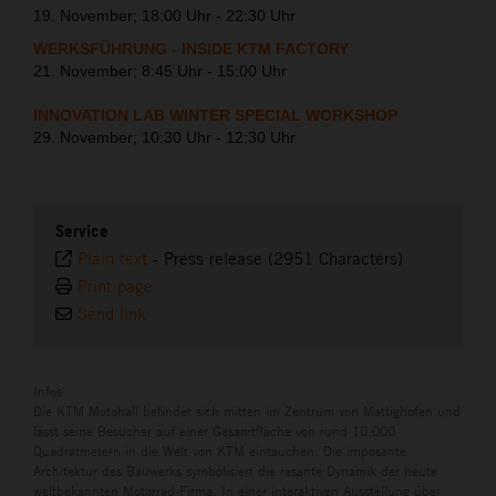
19. November; 18:00 Uhr - 22:30 Uhr
WERKSFÜHRUNG - INSIDE KTM FACTORY
21. November; 8:45 Uhr - 15:00 Uhr
INNOVATION LAB WINTER SPECIAL WORKSHOP
29. November; 10:30 Uhr - 12:30 Uhr
Service
Plain text
-
Press release (2951 Characters)
Print page
Send link
Infos
Die KTM Motohall befindet sich mitten im Zentrum von Mattighofen und
lässt seine Besucher auf einer Gesamtfläche von rund 10.000
Quadratmetern in die Welt von KTM eintauchen. Die imposante
Architektur des Bauwerks symbolisiert die rasante Dynamik der heute
weltbekannten Motorrad-Firma. In einer interaktiven Ausstellung über