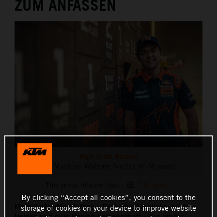
ZUM ANFASSEN
THE COMPANY
Night at the Museum
Mit Matthias Walkner Nachts im Museum
This press release has:
7 Images
By clicking “Accept all cookies”, you consent to the
Mattighofen/Munderfing – Exklusive Einblicke, echte
storage of cookies on your device to improve website
Helden und pure Racing-Leidenschaft – das ist der