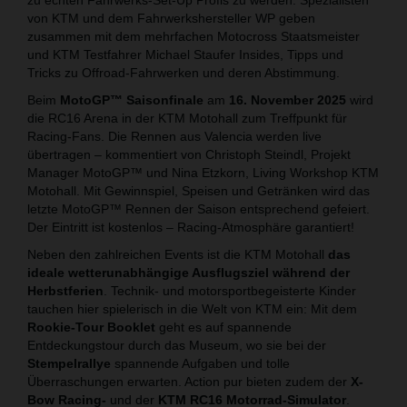
von KTM und dem Fahrwerkshersteller WP geben
zusammen mit dem mehrfachen Motocross Staatsmeister
und KTM Testfahrer Michael Staufer Insides, Tipps und
Tricks zu Offroad-Fahrwerken und deren Abstimmung.
Beim
MotoGP™ Saisonfinale
am
16. November 2025
wird
die RC16 Arena in der KTM Motohall zum Treffpunkt für
Racing-Fans. Die Rennen aus Valencia werden live
übertragen – kommentiert von Christoph Steindl, Projekt
Manager MotoGP™ und Nina Etzkorn, Living Workshop KTM
Motohall. Mit Gewinnspiel, Speisen und Getränken wird das
letzte MotoGP™ Rennen der Saison entsprechend gefeiert.
Der Eintritt ist kostenlos – Racing-Atmosphäre garantiert!
Neben den zahlreichen Events ist die KTM Motohall
das
ideale wetterunabhängige Ausflugsziel während der
Herbstferien
. Technik- und motorsportbegeisterte Kinder
tauchen hier spielerisch in die Welt von KTM ein: Mit dem
Rookie-Tour Booklet
geht es auf spannende
Entdeckungstour durch das Museum, wo sie bei der
Stempelrallye
spannende Aufgaben und tolle
Überraschungen erwarten. Action pur bieten zudem der
X-
Bow Racing-
und der
KTM
RC16 Motorrad-Simulator
.