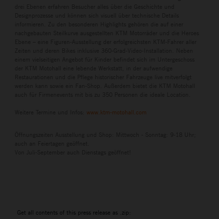
drei Ebenen erfahren Besucher alles über die Geschichte und
Designprozesse und können sich visuell über technische Details
informieren. Zu den besonderen Highlights gehören die auf einer
nachgebauten Steilkurve ausgestellten KTM Motorräder und die Heroes
Ebene – eine Figuren-Ausstellung der erfolgreichsten KTM-Fahrer aller
Zeiten und deren Bikes inklusive 360-Grad-Video-Installation. Neben
einem vielseitigen Angebot für Kinder befindet sich im Untergeschoss
der KTM Motohall eine lebende Werkstatt, in der aufwendige
Restaurationen und die Pflege historischer Fahrzeuge live mitverfolgt
werden kann sowie ein Fan-Shop. Außerdem bietet die KTM Motohall
auch für Firmenevents mit bis zu 350 Personen die ideale Location.
Weitere Termine und Infos:
www.ktm-motohall.com
Öffnungszeiten Ausstellung und Shop: Mittwoch - Sonntag: 9-18 Uhr;
auch an Feiertagen geöffnet.
Von Juli-September auch Dienstags geöffnet!
Get all contents of this press release as .zip: