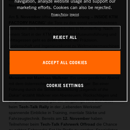
navigation, analyze website usage and support our
November in der KTM Motohall!
marketing efforts. Cookies can also be rejected.
Privacy Policy
Imprint
Am
5. November
öffnet die „
Werksführung – INSIDE KTM
FACTORY RACING
“ die Tore zu den sonst verschlossenen
Bereichen des Motorsportgebäudes in Munderfing. Nach
einem Start in der KTM Motohall mit Museumsführung und
REJECT ALL
Mittagessen geht es direkt dorthin, wo Präzision,
Leidenschaft und Ingenieurskunst zu Weltmeistermaschinen
verschmelzen. Wer einmal zwischen den Werkbänken steht,
an denen die Rennstrecken-Bikes von morgen vorbereitet
ACCEPT ALL COOKIES
werden, versteht, was
READY TO RACE
bedeutet.
Am
19. November
folgt das nächste Highlight:
Nachts im
Museum mit Matthias Walkner
. Ein unvergesslicher Abend
mit dem österreichischen Rally Dakar-Sieger. Bei einer
COOKIE SETTINGS
Führung durch die Sonderausstellung „
Legends of the
Dakar“
erzählt Walkner von Abenteuern, Rückschlägen und
Siegen. Anschließend gibt der langjährige Red Bull Athlet
beim
Tech-Talk Rally
in der „Lebenden Werkstatt“
spannende Einblicke in Training, mentale Stärke und
Fahrzeugtechnik. Bereits am
12. November
haben
Teilnehmer beim
Tech-Talk Fahrwerk Offroad
die Chance
zu echten Fahrwerks-Set-Up Profis zu werden. Spezialisten