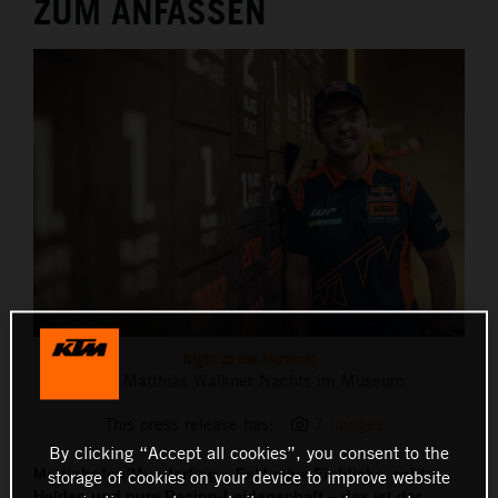
ZUM ANFASSEN
THE COMPANY
Night at the Museum
Mit Matthias Walkner Nachts im Museum
This press release has:
7 Images
By clicking “Accept all cookies”, you consent to the
Mattighofen/Munderfing – Exklusive Einblicke, echte
storage of cookies on your device to improve website
Helden und pure Racing-Leidenschaft – das ist der