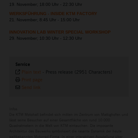
19. November; 18:00 Uhr - 22:30 Uhr
WERKSFÜHRUNG - INSIDE KTM FACTORY
21. November; 8:45 Uhr - 15:00 Uhr
INNOVATION LAB WINTER SPECIAL WORKSHOP
29. November; 10:30 Uhr - 12:30 Uhr
Service
Plain text
-
Press release (2951 Characters)
Print page
Send link
Infos
Die KTM Motohall befindet sich mitten im Zentrum von Mattighofen und
lässt seine Besucher auf einer Gesamtfläche von rund 10.000
Quadratmetern in die Welt von KTM eintauchen. Die imposante
Architektur des Bauwerks symbolisiert die rasante Dynamik der heute
weltbekannten Motorrad-Firma. In einer interaktiven Ausstellung über