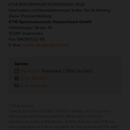
KTM MOTORSPORTFÖRDERUNG 2020
Information und Anmeldeformular finden Sie im Anhang
dieser Pressemitteilung
KTM Sportmotorcycle Deutschland GmbH
Hohenburger Straße 55
92289 Ursensollen
Fax 09628/9211-88
E-Mail:
sabine.dengler@ktm.com
Service
Plaintext
-
Pressetext (1900 Zeichen)
Seite drucken
Link versenden
KTM Boilerplate
Powered by a distinct READY TO RACE mentality, KTM is Europe’s
leading high-performance street and offroad sport motorcycle
manufacturer based in Mattighofen, Austria. Over the years KTM has
built a reputation as a fierce competitor on racetracks around the world,