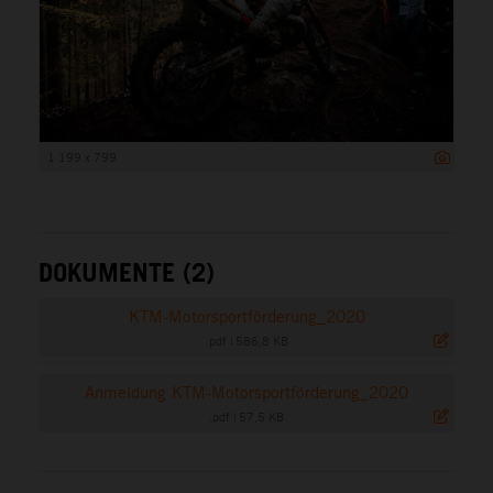
1 199 x 799
DOKUMENTE (2)
KTM-Motorsportförderung_2020
.pdf
|
586,8 KB
Anmeldung KTM-Motorsportförderung_2020
.pdf
|
57,5 KB