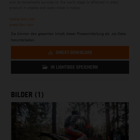
and its remarkable success on the world stage is reflected in every
product it creates and every move it makes.
media.ktm.com
press.ktm.com
Sie können den gesamten Inhalt dieser Pressemitteilung als .zip-Datei
herunterladen:
DIREKT-DOWNLOAD
IN LIGHTBOX SPEICHERN
BILDER (1)