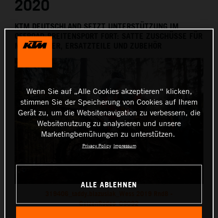
2020
KTM DEUTSCHLAND SETZT UNTERSTÜTZUNG IM
OFFROAD-BREITENSPORT FORT: SATTE ZUSCHÜSSE FÜR
MOTORRÄDER, ERSATZTEILE UND ZUBEHÖR
Wenn Sie auf „Alle Cookies akzeptieren“ klicken,
stimmen Sie der Speicherung von Cookies auf Ihrem
Gerät zu, um die Websitenavigation zu verbessern, die
Websitenutzung zu analysieren und unsere
Marketingbemühungen zu unterstützen.
Privacy Policy
Impressum
ALLE ABLEHNEN
319406_taddy.blazusiak_Wess 2019 Rnd8 -
GetzenRodeo_09092