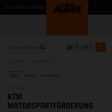
KTM PRESS CENTER
0
GER
PRESSEMITTEILUNGEN
MELDUNGEN
/
PRESSEMITTEILUNGEN
KTM MOTOHALL
TEXT
BILDER
DOKUMENTE
MEDIA
DAS UNTERNEHMEN
16.01.2020
KTM
MOTORSPORTFÖRDERUNG