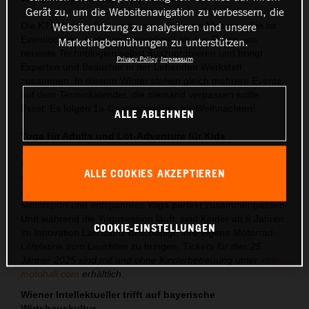
Gerät zu, um die Websitenavigation zu verbessern, die
Websitenutzung zu analysieren und unsere
Die KTM Motohall ist weitaus mehr als ein Museum. Sie ist
Eventlocation, bietet im Innovation Lab den Raum, um
Marketingbemühungen zu unterstützen.
neueste Technologien selbst auszuprobieren und bringt
Privacy Policy
Impressum
Experten und Besucher in der Lebenden Werkstatt
zusammen. In diesem Winter stehen gleich mehrere Events
auf dem Terminkalender, die niemand verpassen sollte.
Pssst: Es folgen 1a-Geschenketipps für Weihnachten!
ALLE ABLEHNEN
Yoga für Adults und Löt-Adventure für Kids
Einfach unbezahlbar: Zwei Stunden Yogapraxis mit Melanie
Hamedl von „Mahalo Yoga“ in dem Wissen, die Kinder sind
ALLE COOKIES AKZEPTIEREN
gut aufgehoben. Beim ersten „Pop Up Yoga“ in der RC16-
Arena zeigt die erfahrene Yogini, dass actiongeladener
Motorsport und entspanntes Yoga perfekt zusammenpassen.
Und während die Yogasession läuft, sind Kinder ab 6 Jahren
COOKIE-EINSTELLUNGEN
im Innovation Lab damit beschäftigt, ihre eigene Motorrad-
Lötplatine zum Leuchten zu bringen.
Tickets für den 25.
Jänner 2025 sind mit und ohne Kinderbetreuung unter
ktm-
motohall.com
erhältlich.
Wiener Intellektueller trifft auf bayerische
Wirtshauskultur