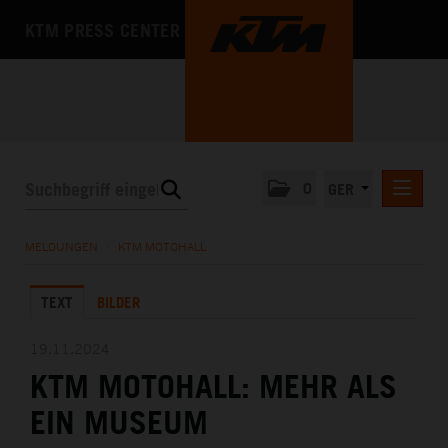
KTM PRESS CENTER
0
GER
PRESSEMITTEILUNGEN
MELDUNGEN
/
KTM MOTOHALL
KTM MOTOHALL
TEXT
BILDER
MEDIA
DAS UNTERNEHMEN
19.11.2024
KTM MOTOHALL: MEHR ALS
EIN MUSEUM