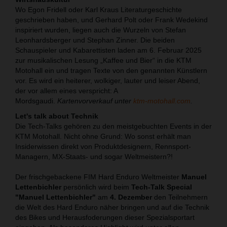
Wo Egon Fridell oder Karl Kraus Literaturgeschichte
geschrieben haben, und Gerhard Polt oder Frank Wedekind
inspiriert wurden, liegen auch die Wurzeln von Stefan
Leonhardsberger und Stephan Zinner. Die beiden
Schauspieler und Kabarettisten laden am 6. Februar 2025
zur musikalischen Lesung „Kaffee und Bier“ in die KTM
Motohall ein und tragen Texte von den genannten Künstlern
vor. Es wird ein heiterer, wolkiger, lauter und leiser Abend,
der vor allem eines verspricht: A
Mordsgaudi.
Kartenvorverkauf unter
ktm-motohall.com
.
Let's talk about Technik
Die Tech-Talks gehören zu den meistgebuchten Events in der
KTM Motohall. Nicht ohne Grund: Wo sonst erhält man
Insiderwissen direkt von Produktdesignern, Rennsport-
Managern, MX-Staats- und sogar Weltmeistern?!
Der frischgebackene FIM Hard Enduro Weltmeister
Manuel
Lettenbichler
persönlich wird beim
Tech-Talk Special
"Manuel Lettenbichler"
am
4. Dezember
den Teilnehmern
die Welt des Hard Enduro näher bringen und auf die Technik
des Bikes und Herausfoderungen dieser Spezialsportart