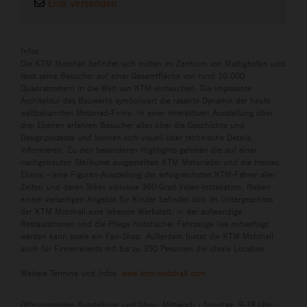
Link versenden
Infos
Die KTM Motohall befindet sich mitten im Zentrum von Mattighofen und
lässt seine Besucher auf einer Gesamtfläche von rund 10.000
Quadratmetern in die Welt von KTM eintauchen. Die imposante
Architektur des Bauwerks symbolisiert die rasante Dynamik der heute
weltbekannten Motorrad-Firma. In einer interaktiven Ausstellung über
drei Ebenen erfahren Besucher alles über die Geschichte und
Designprozesse und können sich visuell über technische Details
informieren. Zu den besonderen Highlights gehören die auf einer
nachgebauten Steilkurve ausgestellten KTM Motorräder und die Heroes
Ebene – eine Figuren-Ausstellung der erfolgreichsten KTM-Fahrer aller
Zeiten und deren Bikes inklusive 360-Grad-Video-Installation. Neben
einem vielseitigen Angebot für Kinder befindet sich im Untergeschoss
der KTM Motohall eine lebende Werkstatt, in der aufwendige
Restaurationen und die Pflege historischer Fahrzeuge live mitverfolgt
werden kann sowie ein Fan-Shop. Außerdem bietet die KTM Motohall
auch für Firmenevents mit bis zu 350 Personen die ideale Location.
Weitere Termine und Infos:
www.ktm-motohall.com
Öffnungszeiten Ausstellung und Shop: Mittwoch - Sonntag: 9-18 Uhr;