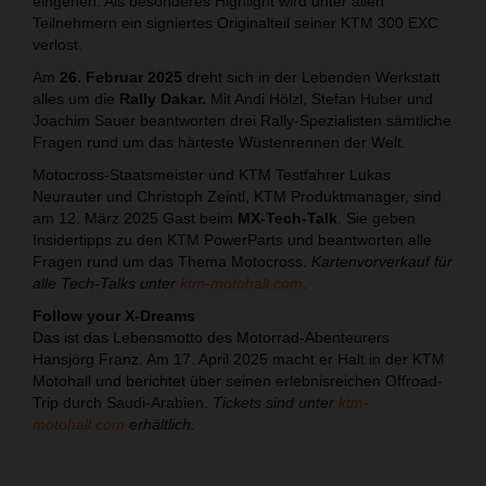
eingehen. Als besonderes Highlight wird unter allen
Teilnehmern ein signiertes Originalteil seiner KTM 300 EXC
verlost.
Am
26. Februar 2025
dreht sich in der Lebenden Werkstatt
alles um die
Rally Dakar.
Mit Andi Hölzl, Stefan Huber und
Joachim Sauer beantworten drei Rally-Spezialisten sämtliche
Fragen rund um das härteste Wüstenrennen der Welt.
Motocross-Staatsmeister und KTM Testfahrer Lukas
Neurauter und Christoph Zeintl, KTM Produktmanager, sind
am 12. März 2025 Gast beim
MX-Tech-Talk
. Sie geben
Insidertipps zu den KTM PowerParts und beantworten alle
Fragen rund um das Thema Motocross.
Kartenvorverkauf für
alle Tech-Talks unter
ktm-motohall.com
.
Follow your X-Dreams
Das ist das Lebensmotto des Motorrad-Abenteurers
Hansjörg Franz. Am 17. April 2025 macht er Halt in der KTM
Motohall und berichtet über seinen erlebnisreichen Offroad-
Trip durch Saudi-Arabien.
Tickets sind unter
ktm-
motohall.com
erhältlich.