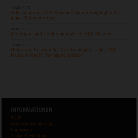
18.06.2025
Volle Action im KTM Museum: Sommerhighlights für
junge Motorsport-Fans
03.06.2025
Motorsport und Helden hautnah im KTM Museum
16.04.2025
Hinter den Kulissen der Geschwindigkeit - das KTM
Museum macht Rennsport erlebbar
INFORMATIONEN
AGBs
Datenschutzerklärung
Impressum
Cookie Einstellungen