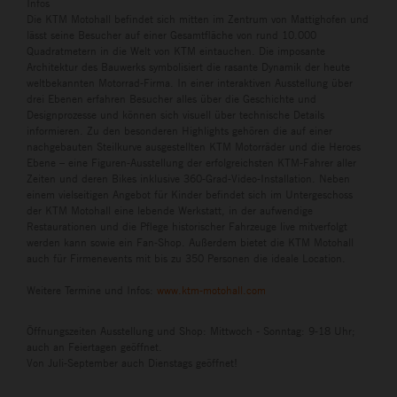
Infos
Die KTM Motohall befindet sich mitten im Zentrum von Mattighofen und
lässt seine Besucher auf einer Gesamtfläche von rund 10.000
Quadratmetern in die Welt von KTM eintauchen. Die imposante
Architektur des Bauwerks symbolisiert die rasante Dynamik der heute
weltbekannten Motorrad-Firma. In einer interaktiven Ausstellung über
drei Ebenen erfahren Besucher alles über die Geschichte und
Designprozesse und können sich visuell über technische Details
informieren. Zu den besonderen Highlights gehören die auf einer
nachgebauten Steilkurve ausgestellten KTM Motorräder und die Heroes
Ebene – eine Figuren-Ausstellung der erfolgreichsten KTM-Fahrer aller
Zeiten und deren Bikes inklusive 360-Grad-Video-Installation. Neben
einem vielseitigen Angebot für Kinder befindet sich im Untergeschoss
der KTM Motohall eine lebende Werkstatt, in der aufwendige
Restaurationen und die Pflege historischer Fahrzeuge live mitverfolgt
werden kann sowie ein Fan-Shop. Außerdem bietet die KTM Motohall
auch für Firmenevents mit bis zu 350 Personen die ideale Location.
Weitere Termine und Infos:
www.ktm-motohall.com
Öffnungszeiten Ausstellung und Shop: Mittwoch - Sonntag: 9-18 Uhr;
auch an Feiertagen geöffnet.
Von Juli-September auch Dienstags geöffnet!