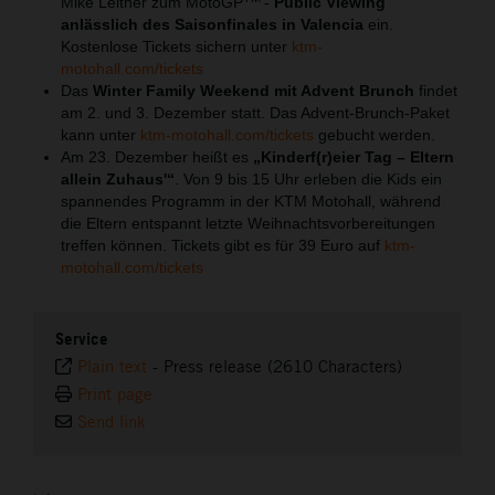
Mike Leitner zum MotoGP
-
Public Viewing
anlässlich des Saisonfinales in Valencia
ein.
Kostenlose Tickets sichern unter
ktm-
motohall.com/tickets
Das
Winter Family Weekend mit Advent Brunch
findet
am 2. und 3. Dezember statt. Das Advent-Brunch-Paket
kann unter
ktm-motohall.com/tickets
gebucht werden.
Am 23. Dezember heißt es
„Kinderf(r)eier Tag – Eltern
allein Zuhaus'“
. Von 9 bis 15 Uhr erleben die Kids ein
spannendes Programm in der KTM Motohall, während
die Eltern entspannt letzte Weihnachtsvorbereitungen
treffen können. Tickets gibt es für 39 Euro auf
ktm-
motohall.com/tickets
Service
Plain text
-
Press release (2610 Characters)
Print page
Send link