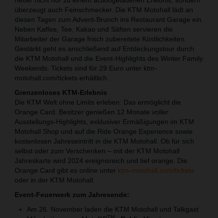
überzeugt auch Feinschmecker. Die KTM Motohall lädt an
diesen Tagen zum Advent-Brunch ins Restaurant Garage ein.
Neben Kaffee, Tee, Kakao und Säften servieren die
Mitarbeiter der Garage frisch zubereitete Köstlichkeiten.
Gestärkt geht es anschließend auf Entdeckungstour durch
die KTM Motohall und die Event-Highlights des Winter Family
Weekends. Tickets sind für 29 Euro unter ktm-
motohall.com/tickets erhältlich.
Grenzenloses KTM-Erlebnis
Die KTM Welt ohne Limits erleben: Das ermöglicht die
Orange Card. Besitzer genießen 12 Monate voller
Ausstellungs-Highlights, exklusiver Ermäßigungen im KTM
Motohall Shop und auf die Ride Orange Experience sowie
kostenlosen Jahreseintritt in die KTM Motohall. Ob für sich
selbst oder zum Verschenken – mit der KTM Motohall
Jahreskarte wird 2024 ereignisreich und tief orange. Die
Orange Card gibt es online unter
ktm-motohall.com/tickets
oder in der KTM Motohall.
E
vent-Feuerwerk zum Jahresende:
Am 26. November laden die KTM Motohall und Talkgast
TM