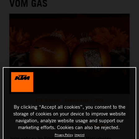
VOM GAS
THE COMPANY
KTM Motohall - Sammlerkugeln 2024
KTM Motohall weckt die Sammelleidenschaft.
By clicking “Accept all cookies”, you consent to the
Limitierte Christbaumkugeln 2023
storage of cookies on your device to improve website
navigation, analyze website usage and support our
This press release has:
6 Images
marketing efforts. Cookies can also be rejected.
Privacy Policy
Imprint
Jetzt geht es im Erlebnismuseum in Mattighofen